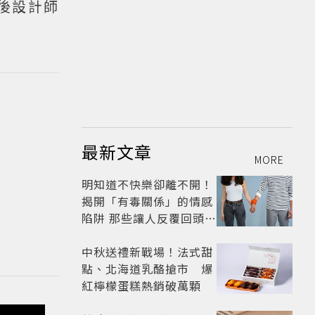
秀後設計師
最新文章
MORE
明知道不快樂卻離不開！
揭開「有毒關係」的情感
陷阱 那些讓人反覆回頭的
「毒愛」為何比菸還難
戒？
中秋送禮新戰場！法式甜
點、北海道乳酪搶市 爆
紅檸檬蛋糕熱銷破萬顆