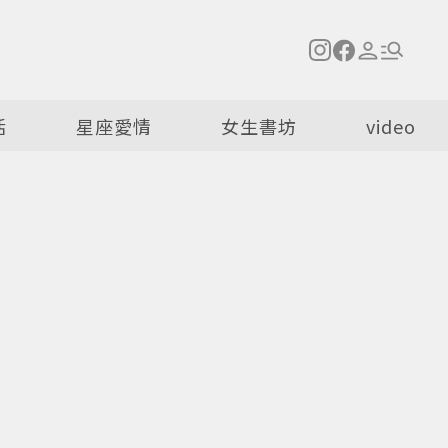
活
星座愛情
女生書坊
video