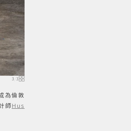
3
/
3
成為倫敦
計師
Hus