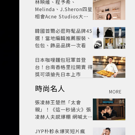
林映維、程予希、
Melinda、J.Sheron四星
相會Acne Studios大曬
北歐潮
韓國首爾必逛時髦品牌45
選！當地編輯推薦服裝、
包包、飾品品牌一次看
日本咖哩麵包冠軍首登
台！台南香格里拉開賣 得
獎可頌搶先日本上市
時尚名人
MORE
張凌赫王楚然「太會
親」！《這一秒過火》張
凌赫人夫感爆棚 網喊太有
氛圍
JYP朴軫永爆笑短片瘋