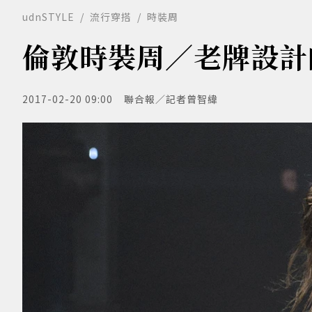
udnSTYLE
流行穿搭
時裝周
倫敦時裝周／老牌設計
2017-02-20 09:00
聯合報／記者曾智緯