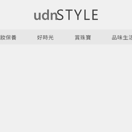
美妝保養
好時光
賞珠寶
品味生