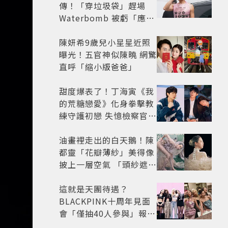
傳！「穿垃圾袋」趕場
Waterbomb 被虧「應該
改名JPG」
陳妍希9歲兒小星星近照
曝光！五官神似陳曉 網驚
直呼「縮小版爸爸」
甜度爆表了！丁海寅《我
的荒糖戀愛》化身拳擊教
練守護初戀 失憶檢察官×
假男友打造今夏必看小甜
劇
油畫裡走出的白天鵝！陳
都靈「花瓣薄紗」美得像
披上一層空氣 「頭紗遮
面」玩出新花樣朦朧美感
太仙
這就是天團待遇？
BLACKPINK十周年見面
會「僅抽40人參與」報名
開始到截止僅9小時粉絲