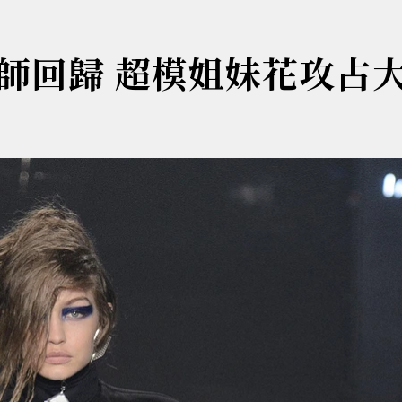
師回歸 超模姐妹花攻占