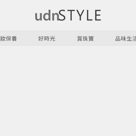
美妝保養
好時光
賞珠寶
品味生