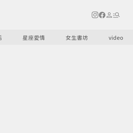
活
星座愛情
女生書坊
video