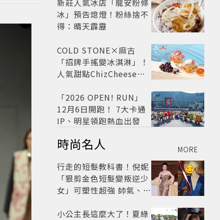
新莊人氣冰店「龍安粉條
冰」預告熄燈！粉絲捨不
得：晴天霹靂
COLD STONE×麻古
「招牌手搖變冰淇淋」！
人氣甜點ChizCheese快
閃台北
「2026 OPEN! RUN」
12月6日開跑！ 7大卡通
IP、明星領跑熱血出發
時尚名人
MORE
行走的短髮教科書！倪妮
「狠剪金色短髮變叛逆少
女」可塑性超強 帥氣、優
雅自由切換
小公主長這麼大了！夏綠