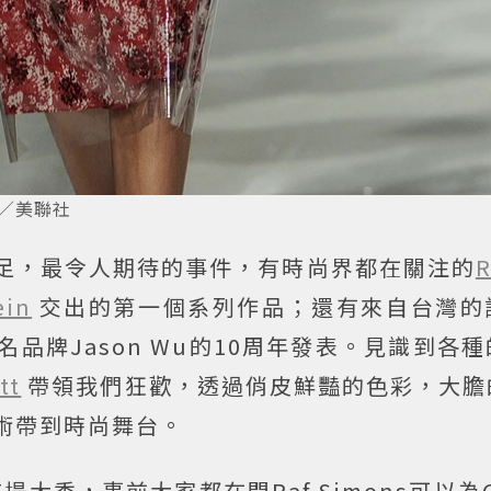
。圖／美聯社
十足，最令人期待的事件，有時尚界都在關注的
R
ein
交出的第一個系列作品；還有來自台灣的
品牌Jason Wu的10周年發表。見識到各
tt
帶領我們狂歡，透過俏皮鮮豔的色彩，大膽
藝術帶到時尚舞台。
後的首場大秀，事前大家都在問Raf Simons可以為Ca