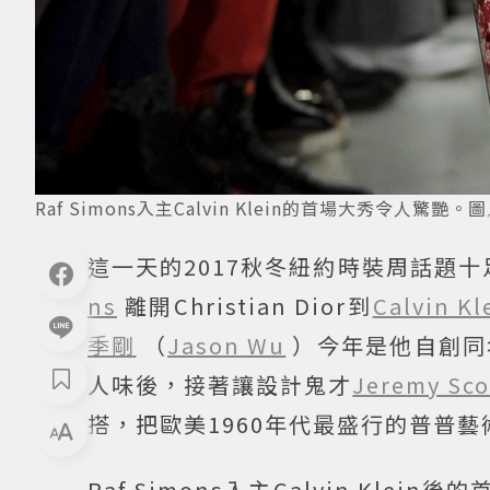
Raf Simons入主Calvin Klein的首場大秀令人驚艷
這一天的2017秋冬紐約時裝周話題
ns
離開Christian Dior到
Calvin Kl
季剛
（
Jason Wu
）今年是他自創同名
人味後，接著讓設計鬼才
Jeremy Sco
搭，把歐美1960年代最盛行的普普
Raf Simons入主Calvin Klein