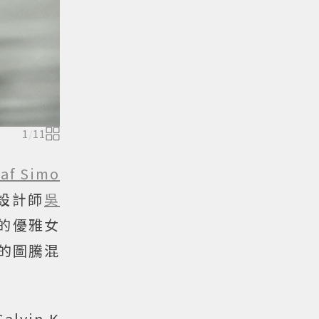
1
/
11
af Simo
設計師
吳
種的優雅女
的圖騰混
lvin K