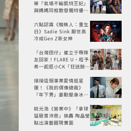
蒂「氣場不輸凱特王妃」
與媽媽同框散發獨特優雅
氣質 網友狂讚
六點認識《蜘蛛人：重生
日》Sadie Sink 厭世高
冷成Gen Z新女神
「台灣囝仔」崔立于帶隊
友回家！FLARE U、程予
希一起逛小CK「狂送臉頰
愛心、WINK」親曝中山
站私藏必逛名單
接接這個事業愛情追星
運！《我的偶像總裁》
「年下男」姜勳變身冰山
總裁 金慧峻追星成功還偶
遇愛情
姚元浩《營業中》「拿球
猛砸曾沛慈」挨轟 陶晶瑩
點出演藝圈現實面