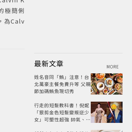
尚的極簡俐
為Calv
最新文章
MORE
姓名音同「鮪」注意！台
北萬豪主餐免費升等 父親
節加碼鮪魚現切秀
行走的短髮教科書！倪妮
「狠剪金色短髮變叛逆少
女」可塑性超強 帥氣、優
雅自由切換