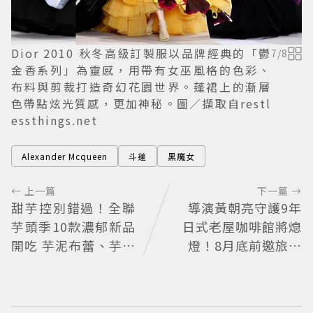
Dior 2010 秋冬高級訂製服以品牌經典的「鬱
7
/
8
金香系列」為靈感，用帶有女巫風格的色彩、
布料與剪裁打造奇幻花園世界。蓬裙上的漸層
色帶點炫光質感，更加神秘。圖／擷取自restl
essthings.net
Alexander Mcqueen
斗蓬
黑魔女
← 上一篇
下一篇 →
甜芋控別錯過！全聯
導演黃朝亮守護9年
芋頭季10款濃郁新品
日式老屋咖啡館將熄
開吃 芋泥布蕾、芋頭
燈！8月底前邀旅人
大福必買
最後告別