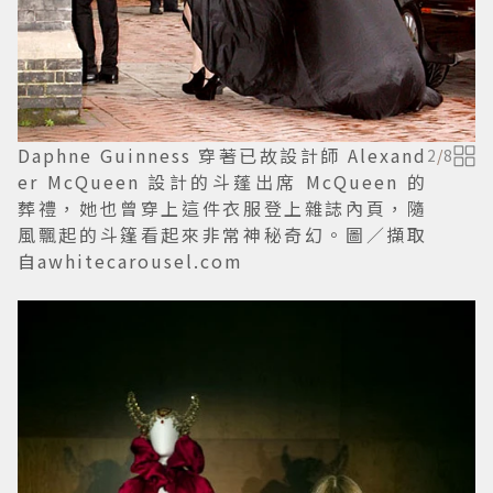
Daphne Guinness 穿著已故設計師 Alexand
2
/
8
er McQueen 設計的斗蓬出席 McQueen 的
葬禮，她也曾穿上這件衣服登上雜誌內頁，隨
風飄起的斗篷看起來非常神秘奇幻。圖／擷取
自awhitecarousel.com