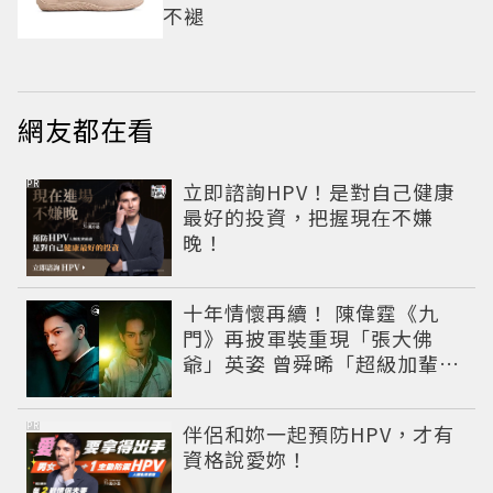
不褪
網友都在看
PR
立即諮詢HPV！是對自己健康
最好的投資，把握現在不嫌
晚！
十年情懷再續！ 陳偉霆《九
門》再披軍裝重現「張大佛
爺」英姿 曾舜晞「超級加輩」
串起吳家宿命
PR
伴侶和妳一起預防HPV，才有
資格說愛妳！