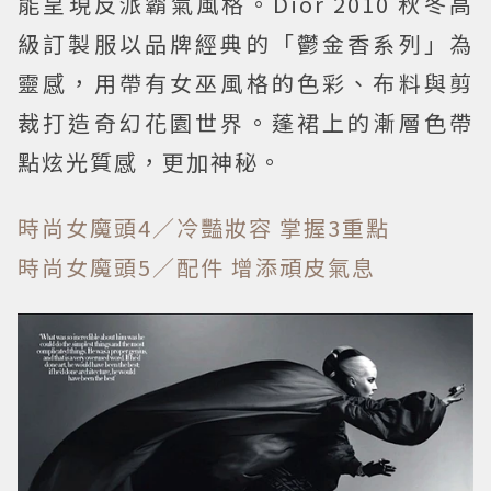
能呈現反派霸氣風格。Dior 2010 秋冬高
級訂製服以品牌經典的「鬱金香系列」為
靈感，用帶有女巫風格的色彩、布料與剪
裁打造奇幻花園世界。蓬裙上的漸層色帶
點炫光質感，更加神秘。
時尚女魔頭4／冷豔妝容 掌握3重點
時尚女魔頭5／配件 增添頑皮氣息