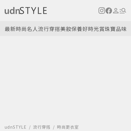
最新
時尚名人
流行穿搭
美妝保養
好時光
賞珠寶
品味
udnSTYLE
流行穿搭
時尚更衣室