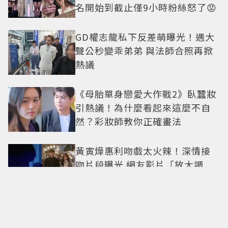
名開始到截止僅9小時粉絲怒了😡
GD權志龍私下反差萌曝光！遇大
聲公秒變乖弟弟 與法師合照再掀
熱議
《母胎單身戀愛大作戰2》臥蠶妝
引熱議！為什麼看起來這麼不自
然？彩妝師教你正確畫法
黃寅燁惠利吻戲太火辣！深情接
吻片段曝光 網友影片「放大調
亮」捕捉甜蜜瞬間
Only in Hong Kong｜東西交
融，新舊並存 ｜摺疊城市-香港