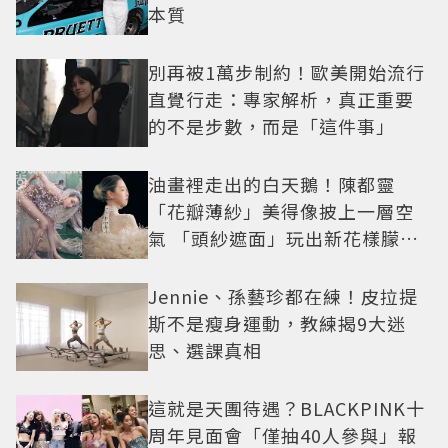
本質
別再被1萬步制約！歐美開始流行
直覺行走：專家解析，真正重要
的不是步數，而是「這件事」
油畫裡走出的白天鵝！陳都靈
「花瓣薄紗」美得像披上一層空
氣 「頭紗遮面」玩出新花樣朦朧
美感太仙
Jennie、孫藝珍都在練！皮拉提
斯不是瘦身運動，教練揭9大迷
思、選課真相
這就是天團待遇？BLACKPINK十
周年見面會「僅抽40人參與」報