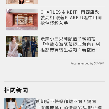
CHARLES & KEITH南西店改
裝亮相 跟著FLARE U逛中山同
款包輕鬆入手
最美小三只剩顏值？韓韶禧
「挑戰安海瑟薇經典角色」搭
檔影帝實習生被嘲：看截圖就
感受到演技
Recommended by
相關新聞
明知道不快樂卻離不開！揭開
「有毒關係」的情感陷阱 那些讓