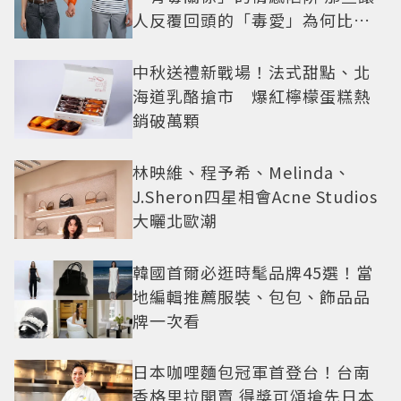
人反覆回頭的「毒愛」為何比菸
還難戒？
中秋送禮新戰場！法式甜點、北
海道乳酪搶市 爆紅檸檬蛋糕熱
銷破萬顆
林映維、程予希、Melinda、
J.Sheron四星相會Acne Studios
大曬北歐潮
韓國首爾必逛時髦品牌45選！當
地編輯推薦服裝、包包、飾品品
牌一次看
日本咖哩麵包冠軍首登台！台南
香格里拉開賣 得獎可頌搶先日本