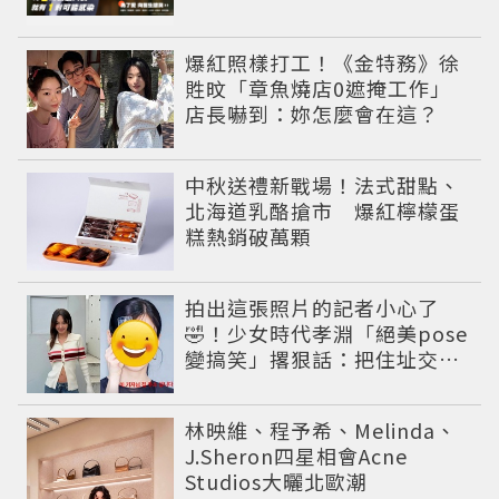
爆紅照樣打工！《金特務》徐
貹旼「章魚燒店0遮掩工作」
店長嚇到：妳怎麼會在這？
中秋送禮新戰場！法式甜點、
北海道乳酪搶市 爆紅檸檬蛋
糕熱銷破萬顆
拍出這張照片的記者小心了
🤣！少女時代孝淵「絕美pose
變搞笑」撂狠話：把住址交出
來
林映維、程予希、Melinda、
J.Sheron四星相會Acne
Studios大曬北歐潮