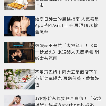
上市
給夏日紳士的風格指南 人氣泰星
Apo將PIAGET上手 再現1970懷
舊風華
張凌赫王楚然「太會親」！《這
一秒過火》張凌赫人夫感爆棚 網
喊太有氛圍
不用飛巴黎！兩大五星飯店下午
茶新菜單曝光 再送保養、香氛好
禮
JYP朴軫永爆笑短片瘋傳！「穿垃
圾袋」趕場Waterbomb 被虧