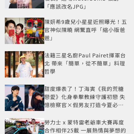
「應該改名JPG」
陳妍希9歲兒小星星近照曝光！五
官神似陳曉 網驚直呼「縮小版爸
爸」
法籍三星名廚Paul Pairet揮軍台
北 帶來「簡單，從不簡單」料理
哲學
甜度爆表了！丁海寅《我的荒糖
戀愛》化身拳擊教練守護初戀 失
憶檢察官×假男友打造今夏必看
小甜劇
勞力士 x 蒙特雷老爺車大賽再度
合作相伴25載 一展熱情與夢想的