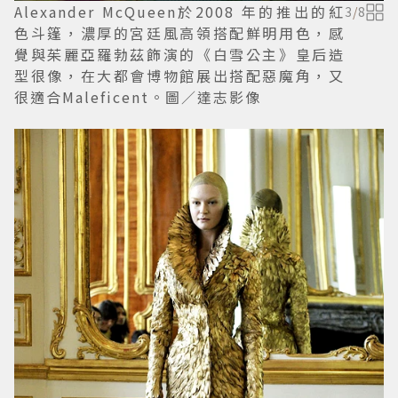
Alexander McQueen於2008 年的推出的紅
3
/
8
色斗篷，濃厚的宮廷風高領搭配鮮明用色，感
覺與茱麗亞羅勃茲飾演的《白雪公主》皇后造
型很像，在大都會博物館展出搭配惡魔角，又
很適合Maleficent。圖／達志影像