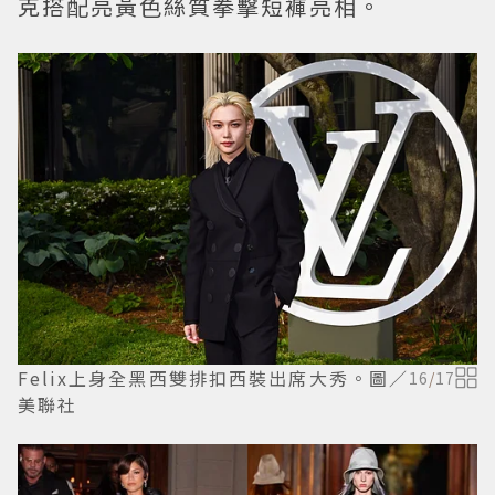
克搭配亮黃色絲質拳擊短褲亮相。
Felix上身全黑西雙排扣西裝出席大秀。圖／
16
/
17
美聯社