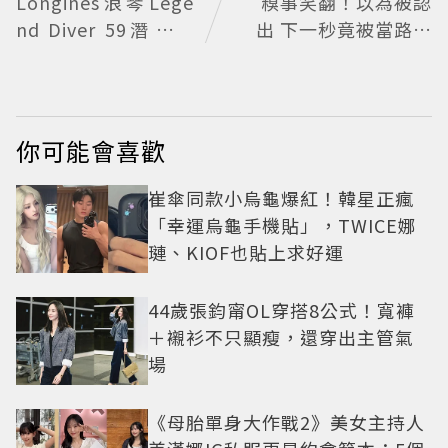
Longines浪琴Lege
糗事笑翻！以為被認
nd Diver 59潛水表
出 下一秒竟被當路人
復刻懷舊
幫忙拍照
你可能會喜歡
崔傘同款小烏龜爆紅！韓星正瘋
「幸運烏龜手機貼」，TWICE娜
璉、KIOF也貼上求好運
44歲張鈞甯OL穿搭8公式！寬褲
＋襯衫不只顯瘦，還穿出主管氣
場
《母胎單身大作戰2》美女主持人