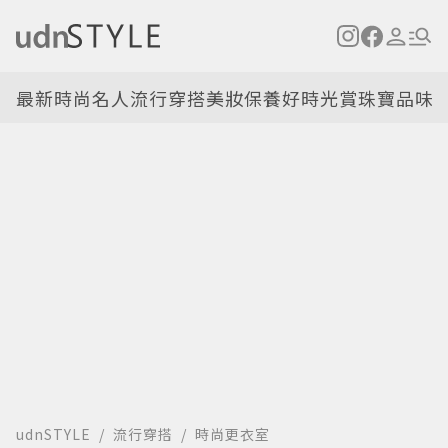
最新
時尚名人
流行穿搭
美妝保養
好時光
賞珠寶
品味
udnSTYLE
流行穿搭
時尚更衣室