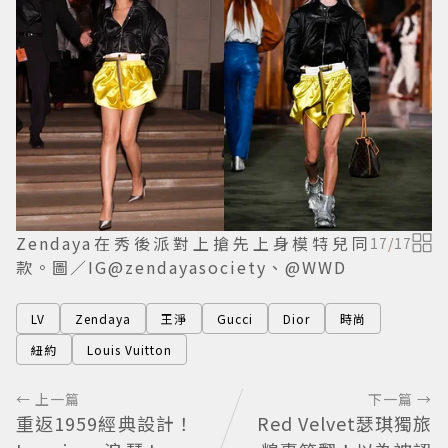
Zendaya在秀後派對上搶先上身模特兒同
17
/
17
款。圖／IG@zendayasociety、@WWD
LV
Zendaya
王淨
Gucci
Dior
時尚
紐約
Louis Vuitton
← 上一篇
下一篇 →
重返1959經典設計！
Red Velvet瑟琪獨旅