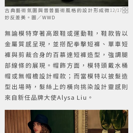
古典藝術氛圍與普普藝術風格的設計形成微
12
/
17
妙反差美。圖／WWD
無論模特穿著高跟鞋或運動鞋，鞋款皆以
金屬質感呈現，並搭配拳擊短褲、單車短
褲與剪裁合身的百慕達短褲造型，強調腿
部線條的展現。帽飾方面，模特頭戴水桶
帽或無帽檐設計帽款；而當模特以披髮造
型出場時，髮絲上的橫向挑染設計靈感則
來自新任品牌大使Alysa Liu。