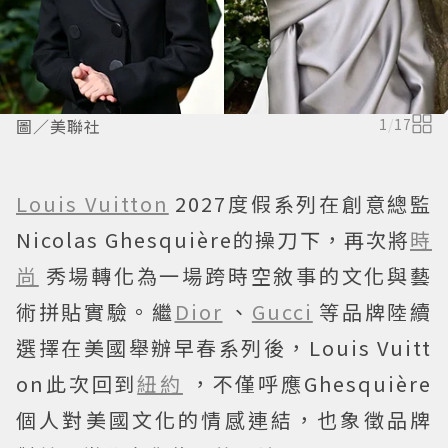
圖／美聯社
1
/
17
Louis Vuitton
2027度假系列在創意總監
Nicolas Ghesquière的操刀下，再次將
時
尚
秀場轉化為一場跨時空敘事的文化與藝
術拼貼實驗。繼
Dior
、
Gucci
等品牌陸續
選擇在美國舉辦早春系列後，Louis Vuitt
on此次回到
紐約
，不僅呼應Ghesquière
個人對美國文化的情感連結，也象徵品牌