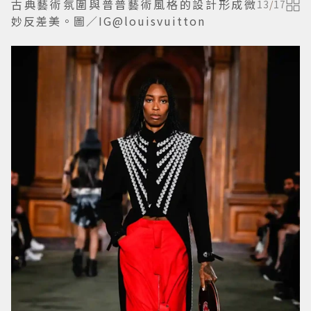
古典藝術氛圍與普普藝術風格的設計形成微
13
/
17
妙反差美。圖／IG@louisvuitton