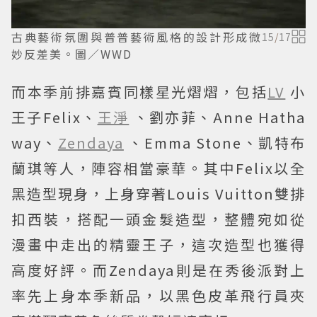
古典藝術氛圍與普普藝術風格的設計形成微
15
/
17
妙反差美。圖／WWD
而本季前排嘉賓同樣星光熠熠，包括
LV
小
王子Felix、
王淨
、劉亦菲、Anne Hatha
way、
Zendaya
、Emma Stone、凱特布
蘭琪等人，陣容相當豪華。其中Felix以全
黑造型現身，上身穿著Louis Vuitton雙排
扣西裝，搭配一頭金髮造型，整體宛如從
漫畫中走出的精靈王子，這次造型也獲得
高度好評。而Zendaya則是在秀後派對上
率先上身本季新品，以黑色皮革飛行員夾