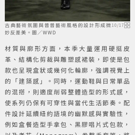
古典藝術氛圍與普普藝術風格的設計形成微
10
/
17
妙反差美。圖／WWD
材質與廓形方面，本季大量運用硬挺皮
革、結構化剪裁與雕塑感裙裝，即使是包
款也呈現盒狀或幾何化輪廓，強調視覺上
的「建築感」。同時，運動鞋與日常單品
的混搭，則適度削弱整體造型的形式感，
使系列仍保有可穿性與當代生活節奏。配
件設計延續紐約語境的幽默感與實驗性，
例如盒餐造型手拿包、黑膠唱片式包款，