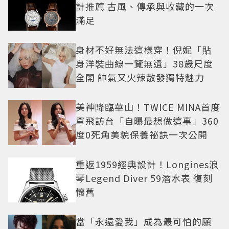
計推薦 古風、傳承與收藏的一次
滿足
身材不好無法這樣穿！倪妮「貼
身洋裝曲線一覽無遺」38歲尺度
全開 帥氣又火辣散發獨特魅力
美神降臨華山！TWICE MINA首度
單飛訪台「自曝最想做這事」360
度0死角美貌保養祕訣一次公開
重返1959經典設計！Longines浪
琴Legend Diver 59潛水表 復刻
懷舊
當「永遠愛我」成為最可怕的願