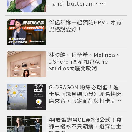
_and_butterum、
Rockfish、STOE雨天時尚必
備
PR
伴侶和妳一起預防HPV，才有
資格說愛妳！
林映維、程予希、Melinda、
J.Sheron四星相會Acne
Studios大曬北歐潮
G-DRAGON 粉絲必朝聖！迪
士尼《玩具總動員》聯名快閃
店來台，限定商品與打卡亮點
公開
44歲張鈞甯OL穿搭8公式！寬
褲＋襯衫不只顯瘦，還穿出主