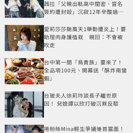
茜拉「父親出軌高中閨密、冒名
簽約遭封殺」沉寂12年辛酸過往
曝光
愛莉莎莎颱風天1舉動遭炎上！要
助理肉身護植栽 親回：不會被
吹走
台中第一間「鳥貴族」要來了！
全品項100元、開幕送「酥炸南蠻
蝦」
台玻夫人徐莉玲談長子離世原
因！ 兒媳譚以欣打破沉默反駁
捲粉絲Mina輕生爭議後首露面！