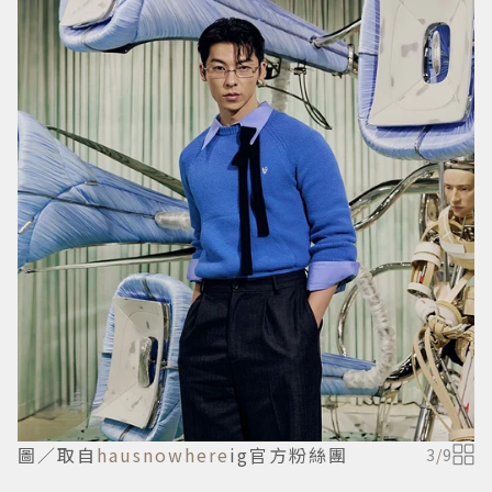
圖／取自
hausnowhere
ig官方粉絲團
3
/
9