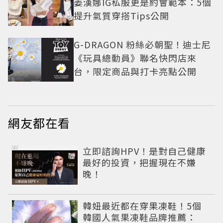
姜漢娜IG私服更是約會範本：5個
提升氣質穿搭Tips公開
G-DRAGON 粉絲必朝聖！迪士尼
《玩具總動員》聯名快閃店來
台，限定商品與打卡亮點公開
網友都在看
PR
立即諮詢HPV！是對自己健康
最好的投資，把握現在不嫌
晚！
韓妞最近都在穿果凍鞋！5個
韓國人氣果凍鞋品牌推薦：