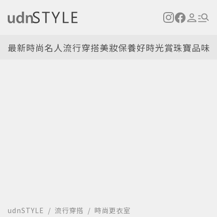
最新
時尚名人
流行穿搭
美妝保養
好時光
賞珠寶
品味
udnSTYLE
流行穿搭
時尚更衣室