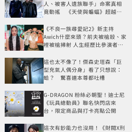
人、被害人遺族聯手」命案真相
竟動搖 《天使與蝙蝠》超越懸
疑框架展開
《不良一族尋愛記2》新主持
Awich什麼來頭？前夫被槍殺、家
裡被槍掃射 人生經歷比參演者還
抓馬！
這也太不像了！傑森史塔森「巨
型充氣人偶分身」看了只想說：
蛤？ 驚喜連本尊都吐槽
G-DRAGON 粉絲必朝聖！迪士尼
《玩具總動員》聯名快閃店來
台，限定商品與打卡亮點公開
這次有鈔能力也沒用！《財閥X刑