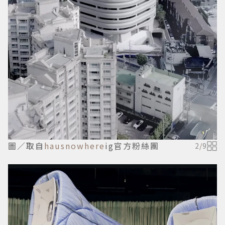
圖／取自
hausnowhere
ig官方粉絲團
2
/
9