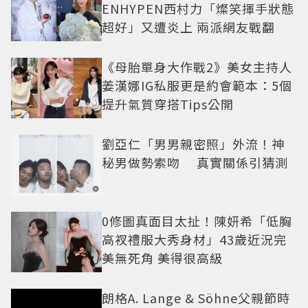
ENHYPEN西村力「燦笑揮手狀態
超好」又遭炎上 兩派網友戰翻
《母胎單身大作戰2》美女主持人
姜漢娜IG私服更是約會範本：5個
提升氣質穿搭Tips公開
劉亞仁「男男親密照」外流！神
秘男做勢索吻 真實關係引猜測
0修圖真面目太扯！陳妍希「低胸
高衩禮服大秀身材」43歲近況完
美無死角 美得很高級
朗格A. Lange & Söhne父親節時