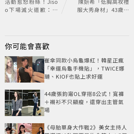
活動惹怒粉絲！Jiso
陳妍希「低胸高衩禮
o下場滅火道歉：對
服大秀身材」43歲近
不起讓你們失望
況完美無死角 美得很
高級
你可能會喜歡
崔傘同款小烏龜爆紅！韓星正瘋
「幸運烏龜手機貼」，TWICE娜
璉、KIOF也貼上求好運
44歲張鈞甯OL穿搭8公式！寬褲
＋襯衫不只顯瘦，還穿出主管氣
場
《母胎單身大作戰2》美女主持人