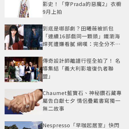
影史！「穿Prada的惡魔2」衣櫥
9月上拍
到底是哪部劇？田曦薇被抓包
「連續16部戲同一顆頭」鐵瀏海
焊死遭嫌看膩 網嘆：完全分不出
角色
傳奇設計師離譜行徑全拍了！ 名
導集結「義大利影壇復仇者聯
盟」
Chaumet藍寶石、神秘鑽石藏專
屬告白獻七夕 情侶疊戴書寫獨一
無二故事
Nespresso「早咖起居室」快閃