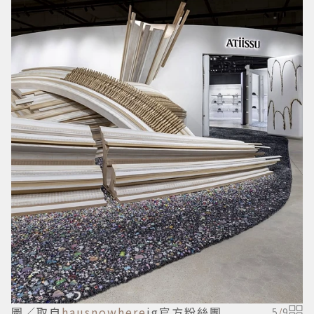
圖／取自
hausnowhere
ig官方粉絲團
5
/
9