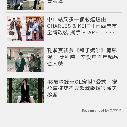
管氣場
中山站又多一個必逛理由！
CHARLES & KEITH 南西門市
全新改裝 攜手 FLARE U、程
予希演繹秋季時尚
孔孝真新戲《殺手媽咪》藏彩
蛋！ 比利時王室愛用百年精品
也入戲
48歲楊謹華OL穿搭7公式！襯
衫這樣穿不只超減齡還很顯天
鵝頸
Recommended by