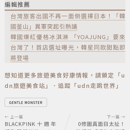
編輯推薦
台灣旅客出國不再一面倒選擇日本！「韓
國釜山」異軍突起引熱議
韓國爆紅優格冰淇淋 「YOAJUNG」要來
台灣了！首店選址曝光，韓星同款甜點即
將登場
想知道更多旅遊美食好康情報，請鎖定「u
dn旅遊美食站」
．追蹤「udn走跳世界」
GENTLE MONSTER
← 上一篇
下一篇 →
BLACKPINK十週年
0修圖真面目太扯！