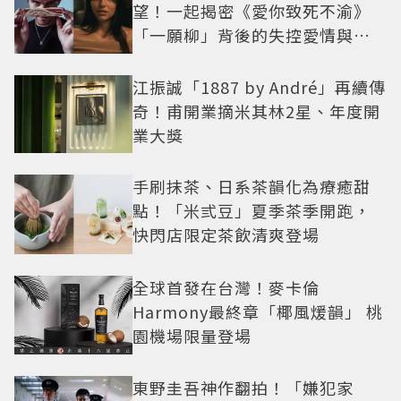
望！一起揭密《愛你致死不渝》
「一願柳」背後的失控愛情與爆
紅之路
江振誠「1887 by André」再續傳
奇！甫開業摘米其林2星、年度開
業大獎
手刷抹茶、日系茶韻化為療癒甜
點！「米弎豆」夏季茶季開跑，
快閃店限定茶飲清爽登場
全球首發在台灣！麥卡倫
Harmony最終章「椰風煖韻」 桃
園機場限量登場
東野圭吾神作翻拍！「嫌犯家