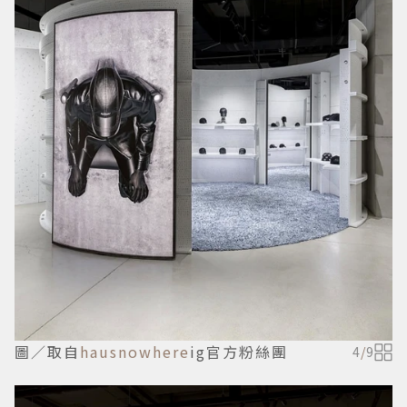
圖／取自
hausnowhere
ig官方粉絲團
4
/
9