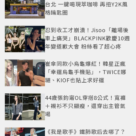
台北 一鍵喝現萃咖啡 再扭Y2K風
格鑰匙圈
忍到收工才崩潰！Jisoo「離場後
車上痛哭」BLACKPINK歡慶10週
年變道歉大會 粉絲看了超心疼
崔傘同款小烏龜爆紅！韓星正瘋
「幸運烏龜手機貼」，TWICE娜
璉、KIOF也貼上求好運
44歲張鈞甯OL穿搭8公式！寬褲
＋襯衫不只顯瘦，還穿出主管氣
場
《我是歌手》鐵肺歌后去哪了？