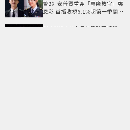
警2》安普賢重逢「惡魔教官」鄭
恩彩 首播收視6.1%超第一季開紅
盤
BLACKPINK十週年活動惹怒粉
絲！Jisoo下場滅火道歉：對不起
讓你們失望
淡斑保養怎麼擦都沒效？皮膚科
林暐熙醫師揭3大關鍵，30+女性
最該注意這個問題
湯姆霍蘭德、千黛亞補辦婚禮！
豪砸包下370公頃英國莊園 低調
婚宴派對曝光
新人男團出道玩這麼大！WAYF