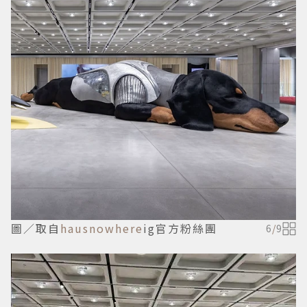
圖／取自
hausnowhere
ig官方粉絲團
6
/
9