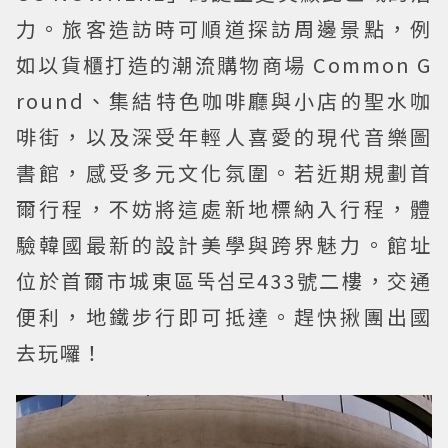
力。旅客造訪時可順道探訪周邊景點，例
如以貨櫃打造的潮流購物商場 Common G
round、集結特色咖啡廳與小店的聖水咖
啡街，以及深受年輕人喜愛的現代音樂圖
書館，感受多元文化氛圍。若近期規劃首
爾行程，不妨將這處新地標納入行程，體
驗韓國最新的設計美學與跨界魅力。館址
位於首爾市城東區뚝섬로433號二樓，交通
便利，地鐵步行即可抵達。趕快揪團出國
去玩囉！