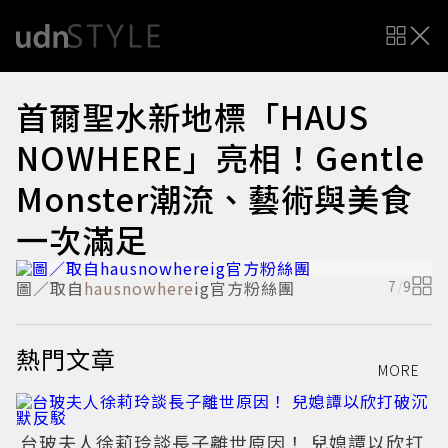
首爾聖水新地標「HAUS
NOWHERE」亮相！Gentle
Monster潮流、藝術與美食
一次滿足
圖／取自
hausnowhere
ig官方粉絲團
7
/
9
熱門文章
MORE
台玻夫人徐莉玲談長子離世原因！ 兒媳譚以欣打