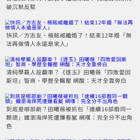
破沉默反駁
快訊／方志友、楊銘威離婚了！結束12年婚「無
法再做情人永遠是家人」
清純學霸人設翻車？《逐玉》田曦薇「四敗愛因
斯坦」智商、學歷全輾壓 網酸：天才全靠旁白
到底是哪部劇？田曦薇被抓包「連續16部戲同一
顆頭」鐵瀏海焊死遭嫌看膩 網嘆：完全分不出角
色