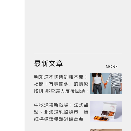
最新文章
MORE
明知道不快樂卻離不開！
揭開「有毒關係」的情感
陷阱 那些讓人反覆回頭的
「毒愛」為何比菸還難
戒？
中秋送禮新戰場！法式甜
點、北海道乳酪搶市 爆
紅檸檬蛋糕熱銷破萬顆