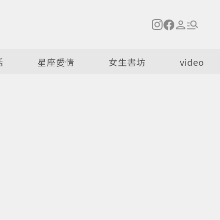
活
星座愛情
女生書坊
video