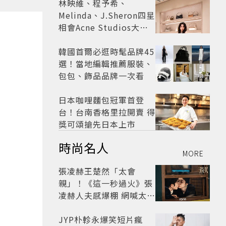
林映維、程予希、
Melinda、J.Sheron四星
相會Acne Studios大曬
北歐潮
韓國首爾必逛時髦品牌45
選！當地編輯推薦服裝、
包包、飾品品牌一次看
日本咖哩麵包冠軍首登
台！台南香格里拉開賣 得
獎可頌搶先日本上市
時尚名人
MORE
張凌赫王楚然「太會
親」！《這一秒過火》張
凌赫人夫感爆棚 網喊太有
氛圍
JYP朴軫永爆笑短片瘋