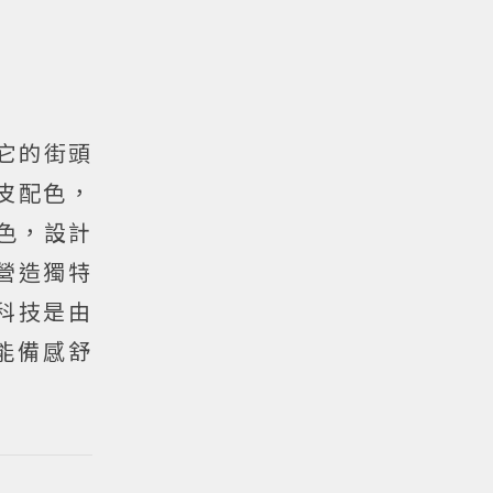
讓它的街頭
」漆皮配色，
配色，設計
營造獨特
震科技是由
能備感舒