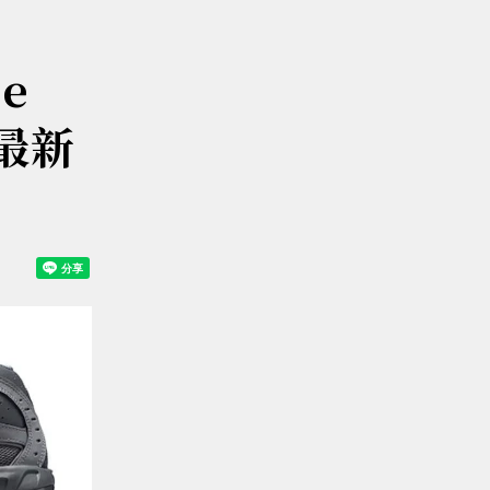
e
董最新