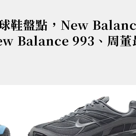
盤點，New Balanc
ew Balance 993、周