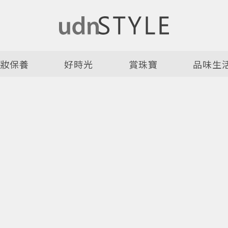
美妝保養
好時光
賞珠寶
品味生