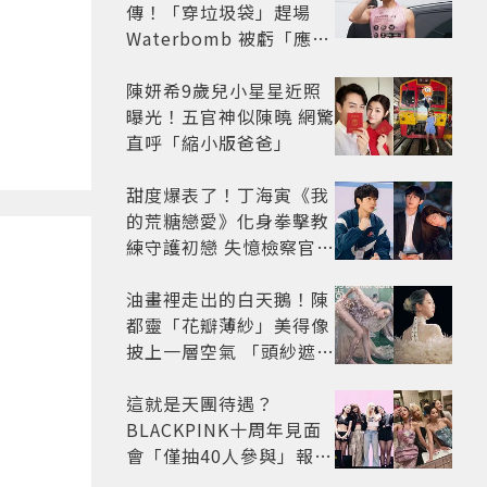
傳！「穿垃圾袋」趕場
Waterbomb 被虧「應該
改名JPG」
陳妍希9歲兒小星星近照
曝光！五官神似陳曉 網驚
直呼「縮小版爸爸」
甜度爆表了！丁海寅《我
的荒糖戀愛》化身拳擊教
練守護初戀 失憶檢察官×
假男友打造今夏必看小甜
劇
油畫裡走出的白天鵝！陳
都靈「花瓣薄紗」美得像
披上一層空氣 「頭紗遮
面」玩出新花樣朦朧美感
太仙
這就是天團待遇？
BLACKPINK十周年見面
會「僅抽40人參與」報名
開始到截止僅9小時粉絲