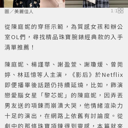
圖／美麗佳人
1
/
1
從陳庭妮的穿搭示範，為質感女孩和辦公
室OL們，尋找精品珠寶腕錶經典款的入手
清單推薦！
陳庭妮、楊謹華、謝盈萱、謝瓊煖、曾莞
婷、林廷憶等人主演，《影后》於Netflix
即便播畢後話題仍持續延燒，比如，飾演
戀愛腦女星「黎芯妮」的陳庭妮，因弄丟
男友送的項鍊而崩潰大哭，他情緒渲染力
十足的演出，在網路上依舊有討論度。從
劇中的那條珠寶項鍊得到靈感，本篇就來