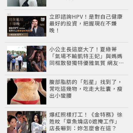
PR
立即諮詢HPV！是對自己健康
最好的投資，把握現在不嫌
晚！
小公主長這麼大了！夏綠蒂
「氣場不輸凱特王妃」與媽媽
同框散發獨特優雅氣質 網友狂
讚
PR
腹部脂肪的「剋星」找到了，
常吃這幾物，吃走大肚囊，瘦
出小蠻腰
爆紅照樣打工！《金特務》徐
貹旼「章魚燒店0遮掩工作」
店長嚇到：妳怎麼會在這？