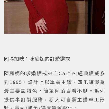
同場加映：陳庭妮的訂婚鑽戒
陳庭妮的求婚鑽戒來自Cartier經典鑽戒系
列1895，設計上以單顆主鑽、四爪鑲嵌為
最主要設特色，簡單俐落百看不厭。系列
提供半訂製服務，新人可自選主鑽車工形
狀、克拉/顏色/淨度等等變化。