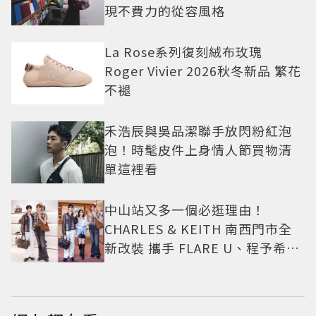
現不費力的從容風格
La Rose系列復刻絨布玫瑰
Roger Vivier 2026秋冬新品 繁花
不褪
禾浩辰與吳品潔聯手放閃粉紅泡
泡！時髦皮件上身情人節買物清
單這裡看
中山站又多一個必逛理由！
CHARLES & KEITH 南西門市全
新改裝 攜手 FLARE U、程予希演
繹秋季時尚