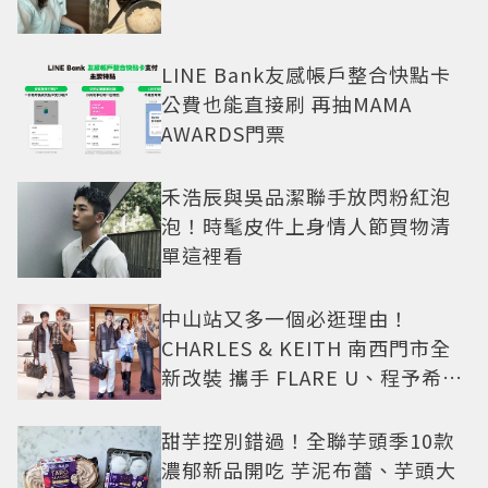
LINE Bank友感帳戶整合快點卡
公費也能直接刷 再抽MAMA
AWARDS門票
禾浩辰與吳品潔聯手放閃粉紅泡
泡！時髦皮件上身情人節買物清
單這裡看
中山站又多一個必逛理由！
CHARLES & KEITH 南西門市全
新改裝 攜手 FLARE U、程予希演
繹秋季時尚
甜芋控別錯過！全聯芋頭季10款
濃郁新品開吃 芋泥布蕾、芋頭大