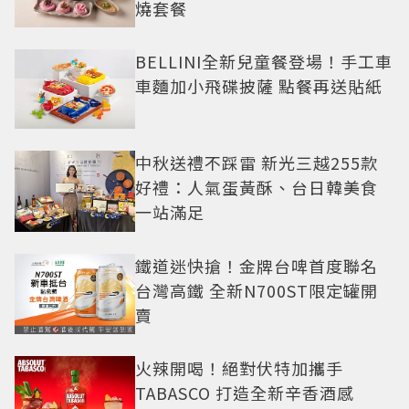
燒套餐
BELLINI全新兒童餐登場！手工車
車麵加小飛碟披薩 點餐再送貼紙
中秋送禮不踩雷 新光三越255款
好禮：人氣蛋黃酥、台日韓美食
一站滿足
鐵道迷快搶！金牌台啤首度聯名
台灣高鐵 全新N700ST限定罐開
賣
火辣開喝！絕對伏特加攜手
TABASCO 打造全新辛香酒感