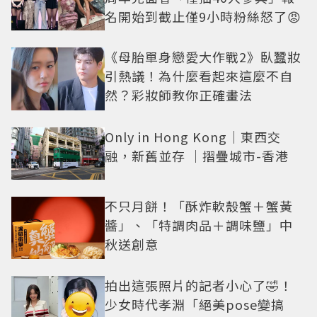
名開始到截止僅9小時粉絲怒了😡
《母胎單身戀愛大作戰2》臥蠶妝
引熱議！為什麼看起來這麼不自
然？彩妝師教你正確畫法
Only in Hong Kong｜東西交
融，新舊並存 ｜摺疊城市-香港
不只月餅！「酥炸軟殼蟹＋蟹黃
醬」、「特調肉品＋調味鹽」中
秋送創意
拍出這張照片的記者小心了🤣！
少女時代孝淵「絕美pose變搞