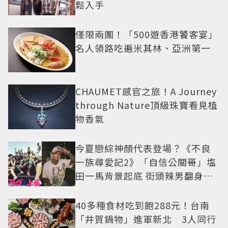
鬆入手
僅限兩團！「500遊香港饕客宴」
名人領路吃遍米其林、亞洲第一
CHAUMET感官之旅！A Journey
through Nature頂級珠寶看見植
物香氣
今夏戀綜神顏代表登場？《不良
一族尋愛記2》「自信公關哥」塩
田一馬背景起底 街頭辣男翻身當
老闆
40多種食材吃到飽288元！台南
「井賀鍋物」進軍新北 3人同行