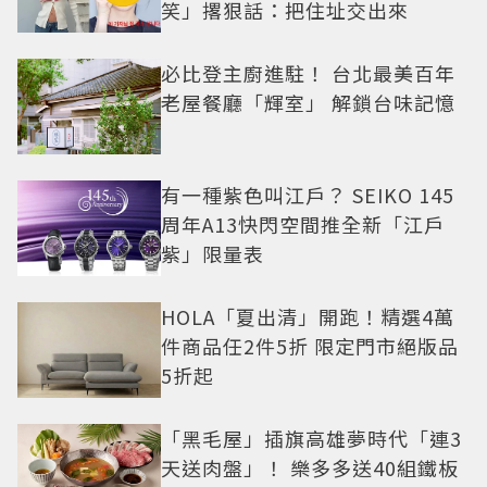
笑」撂狠話：把住址交出來
必比登主廚進駐！ 台北最美百年
老屋餐廳「輝室」 解鎖台味記憶
有一種紫色叫江戶？ SEIKO 145
周年A13快閃空間推全新「江戶
紫」限量表
HOLA「夏出清」開跑！精選4萬
件商品任2件5折 限定門市絕版品
5折起
「黑毛屋」插旗高雄夢時代「連3
天送肉盤」！ 樂多多送40組鐵板