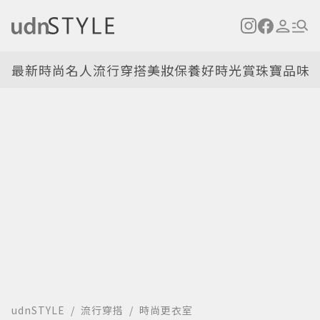
最新
時尚名人
流行穿搭
美妝保養
好時光
賞珠寶
品味
udnSTYLE
流行穿搭
時尚更衣室