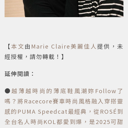
【
本文
由
Marie Claire美麗佳人
提供，未
經授權，請勿轉載！】
延伸閱讀：
●
越薄越時尚的薄底鞋風潮妳Follow了
嗎？將Racecore賽車時尚風格融入穿搭靈
感的PUMA Speedcat最經典，從ROSÉ到
全台名人時尚KOL都愛到爆，是2025可甜