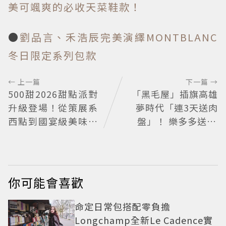
美可颯爽的必收天菜鞋款！
●
劉品言、禾浩辰完美演繹MONTBLANC
冬日限定系列包款
← 上一篇
下一篇 →
500甜2026甜點派對
「黑毛屋」插旗高雄
升級登場！從策展系
夢時代「連3天送肉
西點到國宴級美味名
盤」！ 樂多多送40
店齊聚
組鐵板燒套餐
你可能會喜歡
命定日常包搭配零負擔
Longchamp全新Le Cadence實