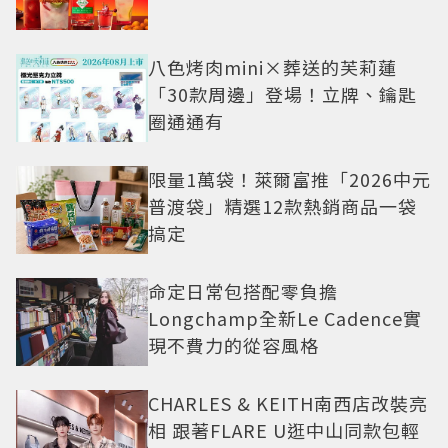
八色烤肉mini×葬送的芙莉蓮
「30款周邊」登場！立牌、鑰匙
圈通通有
限量1萬袋！萊爾富推「2026中元
普渡袋」精選12款熱銷商品一袋
搞定
命定日常包搭配零負擔
Longchamp全新Le Cadence實
現不費力的從容風格
CHARLES & KEITH南西店改裝亮
相 跟著FLARE U逛中山同款包輕