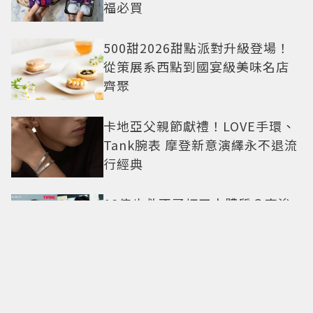
福必買
500甜2026甜點派對升級登場！
從策展系西點到國宴級美味名店
齊聚
卡地亞父親節獻禮！LOVE手環、
Tank腕表 摩登新意演繹永不退流
行經典
18億也救不了打工人體質？李浚
赫「爽中樂透頭獎」財富自由照
樣上班 西裝社畜帥出新高度
九年後再洗版！湯姆霍蘭德
〈Umbrella〉封神舞台差點變成