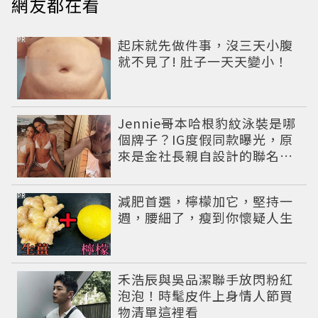
網友都在看
PR
起床就先做件事，沒三天小腹
就不見了! 肚子一天天變小！
Jennie哥本哈根豹紋泳裝是哪
個牌子？IG度假同款曝光，原
來是金社長親自設計的聯名系
列，編輯推薦其他4款
PR
減肥首選，檸檬加它，堅持一
週，腰細了，瘦到你懷疑人生
禾浩辰與吳品潔聯手放閃粉紅
泡泡！時髦皮件上身情人節買
物清單這裡看