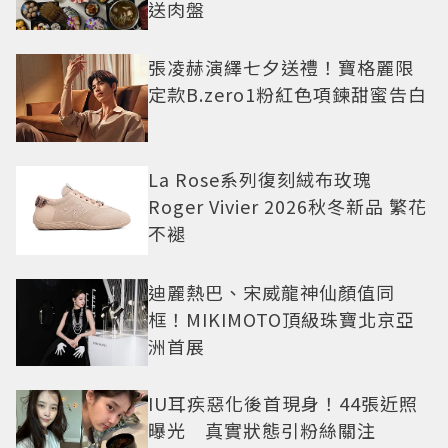
送肉盤
張凌赫演繹七夕送禮！寶格麗限
定款B.zero1粉紅色項鍊甜蜜告白
La Rose系列復刻絨布玫瑰
Roger Vivier 2026秋冬新品 繁花
不褪
迪麗熱巴、宋威龍神仙顏值同
框！MIKIMOTO頂級珠寶北京亞
洲首展
IU耳疾惡化後首現身！44張近照
曝光 真實狀態引粉絲關注