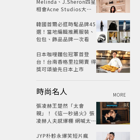
Melinda、J.Sheron四星
相會Acne Studios大曬
北歐潮
韓國首爾必逛時髦品牌45
選！當地編輯推薦服裝、
包包、飾品品牌一次看
日本咖哩麵包冠軍首登
台！台南香格里拉開賣 得
獎可頌搶先日本上市
時尚名人
MORE
張凌赫王楚然「太會
親」！《這一秒過火》張
凌赫人夫感爆棚 網喊太有
氛圍
JYP朴軫永爆笑短片瘋