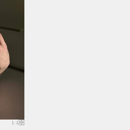
1
/
1