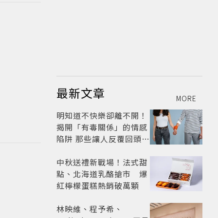
最新文章
MORE
明知道不快樂卻離不開！
揭開「有毒關係」的情感
陷阱 那些讓人反覆回頭的
「毒愛」為何比菸還難
戒？
中秋送禮新戰場！法式甜
點、北海道乳酪搶市 爆
紅檸檬蛋糕熱銷破萬顆
林映維、程予希、