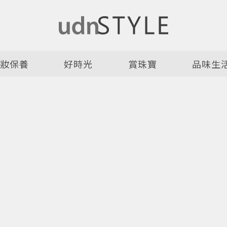
美妝保養
好時光
賞珠寶
品味生