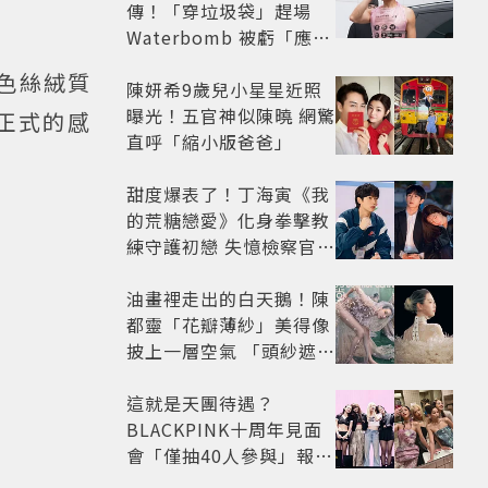
傳！「穿垃圾袋」趕場
Waterbomb 被虧「應該
改名JPG」
藍色絲絨質
陳妍希9歲兒小星星近照
曝光！五官神似陳曉 網驚
正式的感
直呼「縮小版爸爸」
甜度爆表了！丁海寅《我
的荒糖戀愛》化身拳擊教
練守護初戀 失憶檢察官×
假男友打造今夏必看小甜
劇
油畫裡走出的白天鵝！陳
都靈「花瓣薄紗」美得像
披上一層空氣 「頭紗遮
面」玩出新花樣朦朧美感
太仙
這就是天團待遇？
BLACKPINK十周年見面
會「僅抽40人參與」報名
開始到截止僅9小時粉絲