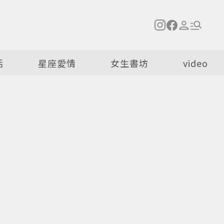
活
星座愛情
女生書坊
video