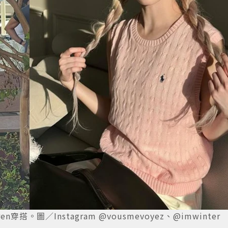
ren穿搭。圖／Instagram @vousmevoyez、@imwinter