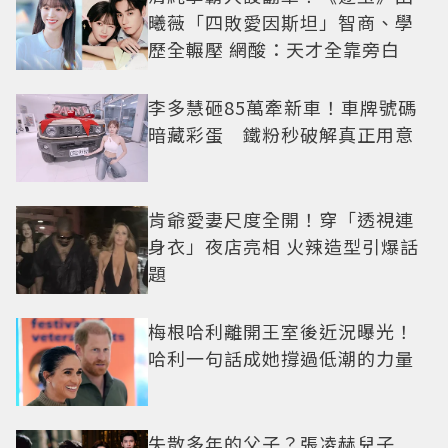
曦薇「四敗愛因斯坦」智商、學
歷全輾壓 網酸：天才全靠旁白
李多慧砸85萬牽新車！車牌號碼
暗藏彩蛋 鐵粉秒破解真正用意
肯爺愛妻尺度全開！穿「透視連
身衣」夜店亮相 火辣造型引爆話
題
梅根哈利離開王室後近況曝光！
哈利一句話成她撐過低潮的力量
失散多年的父子？張凌赫兒子