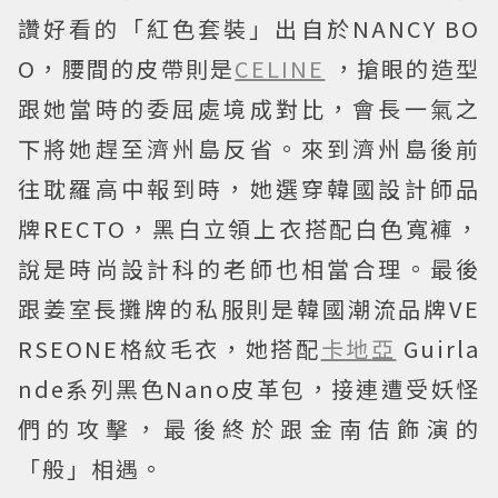
讚好看的「紅色套裝」出自於NANCY BO
O，腰間的皮帶則是
CELINE
，搶眼的造型
跟她當時的委屈處境成對比，會長一氣之
下將她趕至濟州島反省。來到濟州島後前
往耽羅高中報到時，她選穿韓國設計師品
牌RECTO，黑白立領上衣搭配白色寬褲，
說是時尚設計科的老師也相當合理。最後
跟姜室長攤牌的私服則是韓國潮流品牌VE
RSEONE格紋毛衣，她搭配
卡地亞
Guirla
nde系列黑色Nano皮革包，接連遭受妖怪
們的攻擊，最後終於跟金南佶飾演的
「般」相遇。