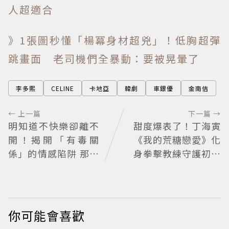
人超適合
》1張圖秒懂「楊冪身材超兇」！低胸超彈
跳畫面 老司機們全暴動：要被晃暈了
李多熙
CELINE
卡地亞
韓劇
車銀優
金南佶
← 上一篇
下一篇 →
明知道不快樂卻離不
甜度爆表了！丁海寅
開！揭開「有毒關
《我的荒糖戀愛》化
係」的情感陷阱 那些
身拳擊教練守護初戀
讓人反覆回頭的「毒
失憶檢察官×假男友
愛」為何比菸還難
打造今夏必看小甜劇
戒？
你可能會喜歡