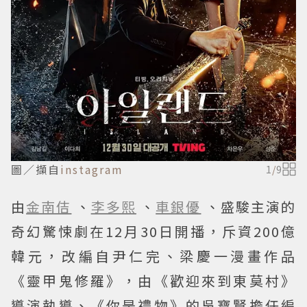
圖／擷自
instagram
1
/
9
由
金南佶
、
李多熙
、
車銀優
、盛駿主演的
奇幻驚悚劇在12月30日開播，斥資200億
韓元，改編自尹仁完、梁慶一漫畫作品
《靈甲鬼修羅》，由《歡迎來到東莫村》
導演執導、《你是禮物》的吳寶賢擔任編