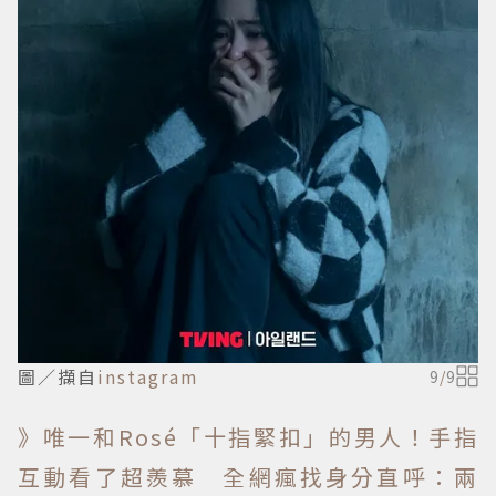
圖／擷自
instagram
9
/
9
》唯一和Rosé「十指緊扣」的男人！手指
互動看了超羨慕 全網瘋找身分直呼：兩