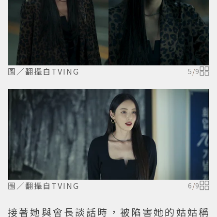
圖／翻攝自TVING
5
/
9
圖／翻攝自TVING
6
/
9
接著她與會長談話時，被陷害她的姑姑稱