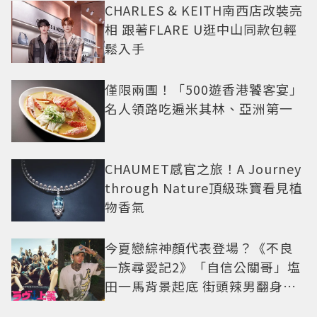
CHARLES & KEITH南西店改裝亮
相 跟著FLARE U逛中山同款包輕
鬆入手
僅限兩團！「500遊香港饕客宴」
名人領路吃遍米其林、亞洲第一
CHAUMET感官之旅！A Journey
through Nature頂級珠寶看見植
物香氣
今夏戀綜神顏代表登場？《不良
一族尋愛記2》「自信公關哥」塩
田一馬背景起底 街頭辣男翻身當
老闆