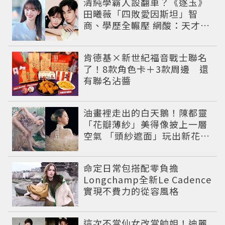
清純學霸人設翻車？《逐玉》
田曦薇「四敗愛因斯坦」智
商、學歷全輾壓 網酸：天才全
靠旁白
肯德基×新世紀福音戰士聯名
了！8款角色卡＋3款周邊 還
有聯名沾醬
油畫裡走出的白天鵝！陳都靈
「花瓣薄紗」美得像披上一層
空氣 「頭紗遮面」玩出新花樣
朦朧美感太仙
命定日常包搭配零負擔
Longchamp全新Le Cadence
實現不費力的從容風格
這次不當仙女改當帥姐！迪麗