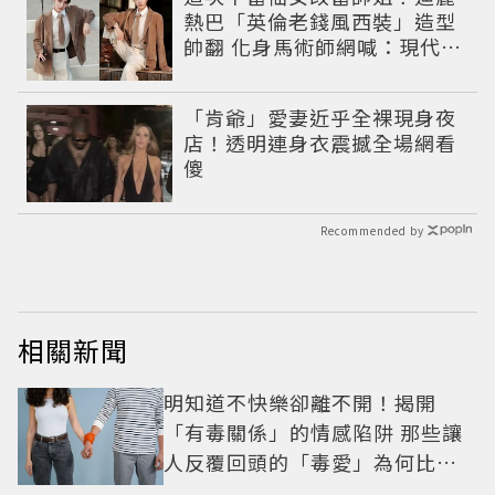
熱巴「英倫老錢風西裝」造型
帥翻 化身馬術師網喊：現代版
李長歌
「肯爺」愛妻近乎全裸現身夜
店！透明連身衣震撼全場網看
傻
Recommended by
相關新聞
明知道不快樂卻離不開！揭開
「有毒關係」的情感陷阱 那些讓
人反覆回頭的「毒愛」為何比菸
還難戒？