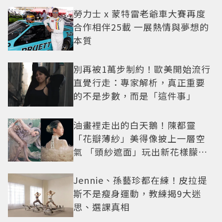
勞力士 x 蒙特雷老爺車大賽再度
合作相伴25載 一展熱情與夢想的
本質
別再被1萬步制約！歐美開始流行
直覺行走：專家解析，真正重要
的不是步數，而是「這件事」
油畫裡走出的白天鵝！陳都靈
「花瓣薄紗」美得像披上一層空
氣 「頭紗遮面」玩出新花樣朦朧
美感太仙
Jennie、孫藝珍都在練！皮拉提
斯不是瘦身運動，教練揭9大迷
思、選課真相