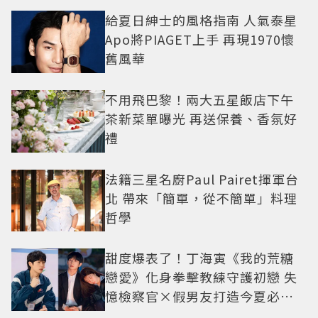
給夏日紳士的風格指南 人氣泰星
Apo將PIAGET上手 再現1970懷
舊風華
不用飛巴黎！兩大五星飯店下午
茶新菜單曝光 再送保養、香氛好
禮
法籍三星名廚Paul Pairet揮軍台
北 帶來「簡單，從不簡單」料理
哲學
甜度爆表了！丁海寅《我的荒糖
戀愛》化身拳擊教練守護初戀 失
憶檢察官×假男友打造今夏必看
小甜劇