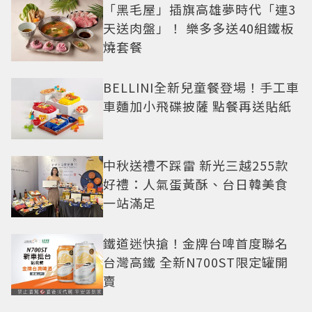
「黑毛屋」插旗高雄夢時代「連3
天送肉盤」！ 樂多多送40組鐵板
燒套餐
BELLINI全新兒童餐登場！手工車
車麵加小飛碟披薩 點餐再送貼紙
中秋送禮不踩雷 新光三越255款
好禮：人氣蛋黃酥、台日韓美食
一站滿足
鐵道迷快搶！金牌台啤首度聯名
台灣高鐵 全新N700ST限定罐開
賣