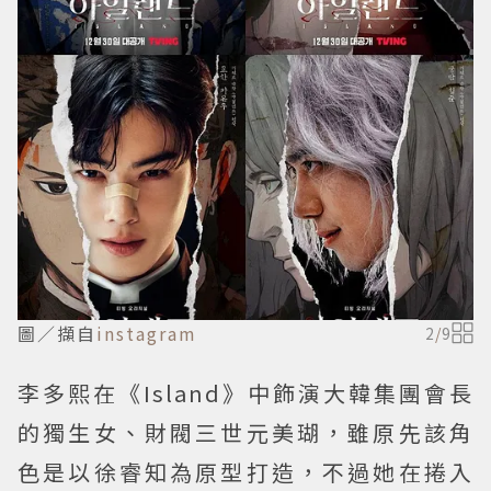
圖／擷自
instagram
2
/
9
李多熙在《Island》中飾演大韓集團會長
的獨生女、財閥三世元美瑚，雖原先該角
色是以徐睿知為原型打造，不過她在捲入