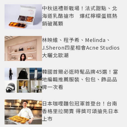
中秋送禮新戰場！法式甜點、北
海道乳酪搶市 爆紅檸檬蛋糕熱
銷破萬顆
林映維、程予希、Melinda、
J.Sheron四星相會Acne Studios
大曬北歐潮
韓國首爾必逛時髦品牌45選！當
地編輯推薦服裝、包包、飾品品
牌一次看
日本咖哩麵包冠軍首登台！台南
香格里拉開賣 得獎可頌搶先日本
上市