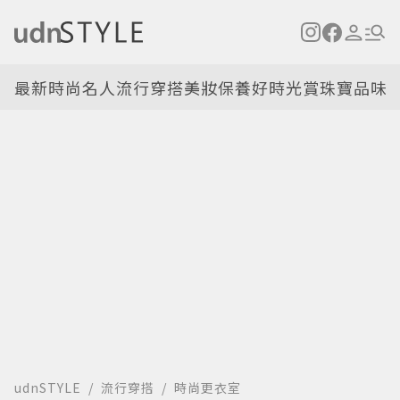
最新
時尚名人
流行穿搭
美妝保養
好時光
賞珠寶
品味
udnSTYLE
流行穿搭
時尚更衣室