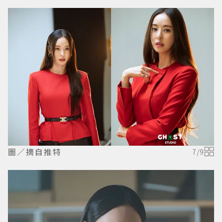
圖／摘自推特
7
/
9