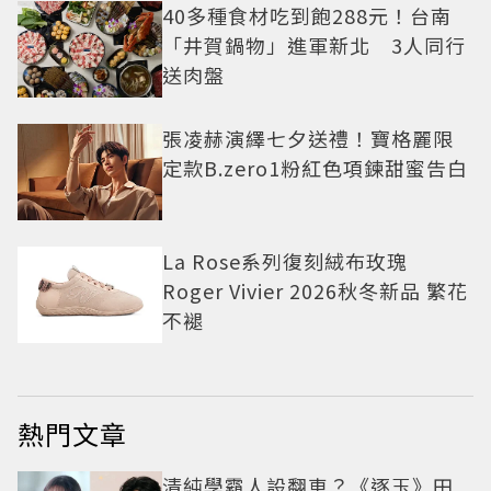
40多種食材吃到飽288元！台南
「井賀鍋物」進軍新北 3人同行
送肉盤
張凌赫演繹七夕送禮！寶格麗限
定款B.zero1粉紅色項鍊甜蜜告白
La Rose系列復刻絨布玫瑰
Roger Vivier 2026秋冬新品 繁花
不褪
熱門文章
清純學霸人設翻車？《逐玉》田