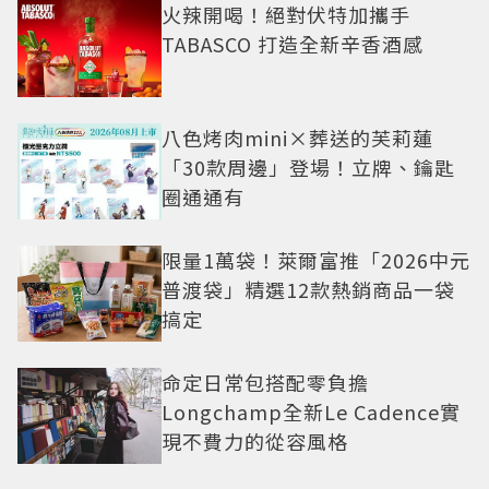
火辣開喝！絕對伏特加攜手
TABASCO 打造全新辛香酒感
八色烤肉mini×葬送的芙莉蓮
「30款周邊」登場！立牌、鑰匙
圈通通有
限量1萬袋！萊爾富推「2026中元
普渡袋」精選12款熱銷商品一袋
搞定
命定日常包搭配零負擔
Longchamp全新Le Cadence實
現不費力的從容風格