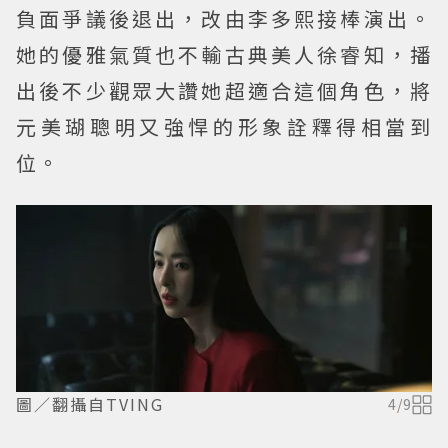
負面爭議後退出，改由李多熙接棒演出。
她的優雅氣質也不輸古典美人徐睿知，播
出後不少觀眾大讚她超適合這個角色，將
元美瑚聰明又強悍的形象詮釋得相當到
位。
圖／翻攝自TVING
4
/
9