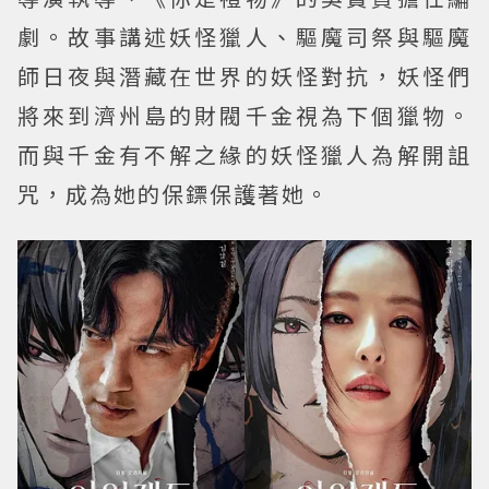
劇。故事講述妖怪獵人、驅魔司祭與驅魔
師日夜與潛藏在世界的妖怪對抗，妖怪們
將來到濟州島的財閥千金視為下個獵物。
而與千金有不解之緣的妖怪獵人為解開詛
咒，成為她的保鏢保護著她。