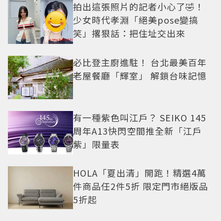
拍出這張照片的記者小心了🤣！
少女時代孝淵「絕美pose變搞
笑」撂狠話：把住址交出來
必比登主廚進駐！ 台北最美百年
老屋餐廳「輝室」 解鎖台味記憶
有一種紫色叫江戶？ SEIKO 145
周年A13快閃空間推全新「江戶
紫」限量表
HOLA「夏出清」開跑！精選4萬
件商品任2件5折 限定門市絕版品
5折起