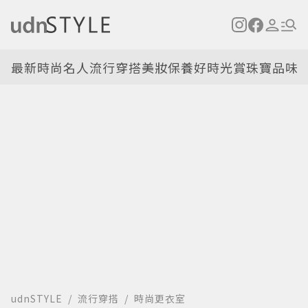
最新
時尚名人
流行穿搭
美妝保養
好時光
賞珠寶
品味
udnSTYLE
流行穿搭
時尚更衣室