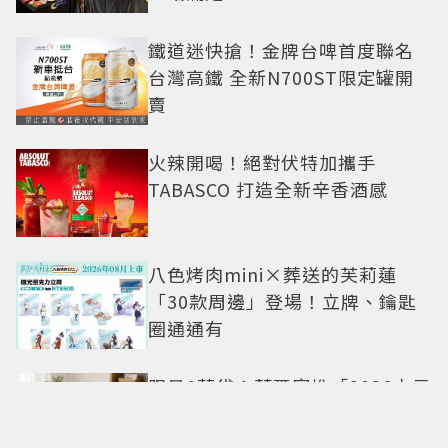
鐵道迷快搶！金牌台啤首度聯名
台灣高鐵 全新N700ST限定罐開
賣
火辣開喝！絕對伏特加攜手
TABASCO 打造全新辛香酒感
八色烤肉mini×葬送的芙莉蓮
「30款周邊」登場！立牌、鑰匙
圈通通有
限量1萬袋！萊爾富推「2026中元
普渡袋」精選12款熱銷商品一袋
搞定