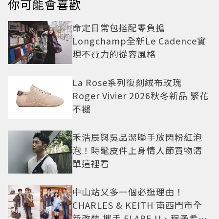
你可能會喜歡
命定日常包搭配零負擔
Longchamp全新Le Cadence實
現不費力的從容風格
La Rose系列復刻絨布玫瑰
Roger Vivier 2026秋冬新品 繁花
不褪
禾浩辰與吳品潔聯手放閃粉紅泡
泡！時髦皮件上身情人節買物清
單這裡看
中山站又多一個必逛理由！
CHARLES & KEITH 南西門市全
新改裝 攜手 FLARE U、程予希演