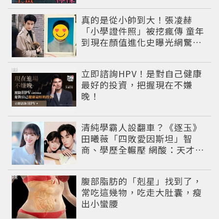
真的是從小帥到大！張凌赫
「小學證件照」被挖瘋傳 童年
到現在顏值進化史曝光網驚：
完全等比例長大
PR
立即諮詢HPV！是對自己健康
最好的投資，把握現在不嫌
晚！
清純學霸人設翻車？《逐玉》
田曦薇「四敗愛因斯坦」智
商、學歷全輾壓 網酸：天才全
靠旁白
PR
腹部脂肪的「剋星」找到了，
常吃這幾物，吃走大肚囊，瘦
出小蠻腰