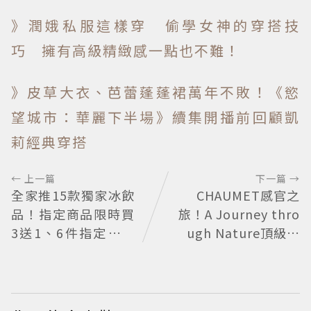
》潤娥私服這樣穿 偷學女神的穿搭技
巧 擁有高級精緻感一點也不難！
》皮草大衣、芭蕾蓬蓬裙萬年不敗！《慾
望城市：華麗下半場》續集開播前回顧凱
莉經典穿搭
← 上一篇
下一篇 →
全家推15款獨家冰飲
CHAUMET感官之
品！指定商品限時買
旅！A Journey thro
3送1、6件指定飲料
ugh Nature頂級珠
送圭賢小卡
寶看見植物香氣