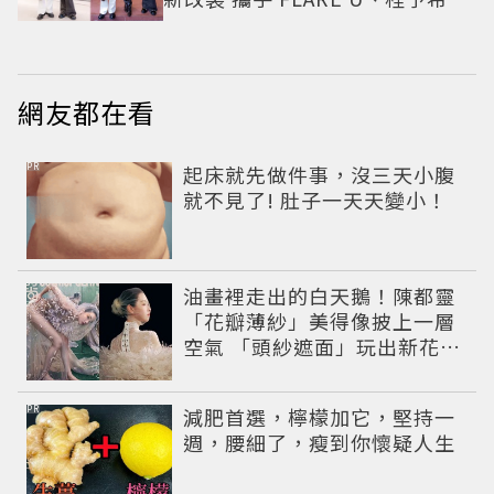
繹秋季時尚
網友都在看
PR
起床就先做件事，沒三天小腹
就不見了! 肚子一天天變小！
油畫裡走出的白天鵝！陳都靈
「花瓣薄紗」美得像披上一層
空氣 「頭紗遮面」玩出新花樣
朦朧美感太仙
PR
減肥首選，檸檬加它，堅持一
週，腰細了，瘦到你懷疑人生