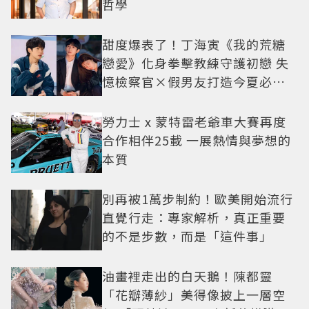
哲學
甜度爆表了！丁海寅《我的荒糖
戀愛》化身拳擊教練守護初戀 失
憶檢察官×假男友打造今夏必看
小甜劇
勞力士 x 蒙特雷老爺車大賽再度
合作相伴25載 一展熱情與夢想的
本質
別再被1萬步制約！歐美開始流行
直覺行走：專家解析，真正重要
的不是步數，而是「這件事」
油畫裡走出的白天鵝！陳都靈
「花瓣薄紗」美得像披上一層空