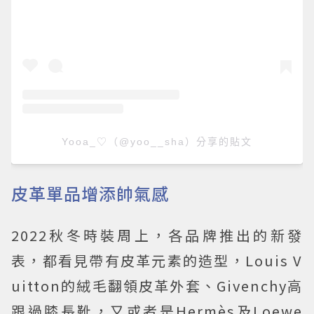
Yooa_♡（@yoo__sha）分享的貼文
皮革單品增添帥氣感
2022秋冬時裝周上，各品牌推出的新發
表，都看見帶有皮革元素的造型，Louis V
uitton的絨毛翻領皮革外套、Givenchy高
跟過膝長靴，又或者是Hermès及Loewe