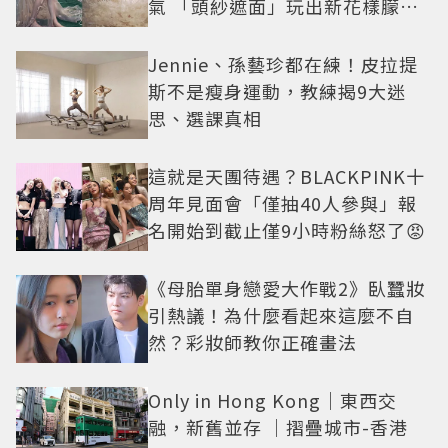
氣 「頭紗遮面」玩出新花樣朦朧
美感太仙
Jennie、孫藝珍都在練！皮拉提
斯不是瘦身運動，教練揭9大迷
思、選課真相
這就是天團待遇？BLACKPINK十
周年見面會「僅抽40人參與」報
名開始到截止僅9小時粉絲怒了😡
《母胎單身戀愛大作戰2》臥蠶妝
引熱議！為什麼看起來這麼不自
然？彩妝師教你正確畫法
Only in Hong Kong｜東西交
融，新舊並存 ｜摺疊城市-香港