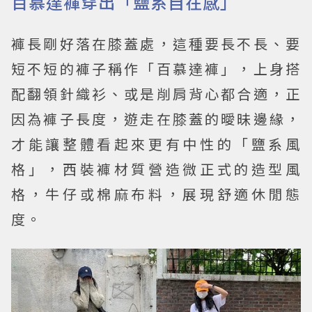
百慕達褲穿出「鹽系自在感」
褲長剛好落在膝蓋處，這種要長不長、要
短不短的褲子稱作「百慕達褲」，上身搭
配翻領針織衫、或是削肩背心都合適，正
因為褲子長度，遊走在膝蓋的曖昧邊緣，
才能讓整體看起來更有中性的「鹽系風
格」，西裝褲材質營造微正式的造型風
格，牛仔或棉麻布料，展現舒適休閒態
度。