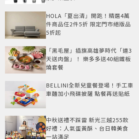
HOLA「夏出清」開跑！精選4萬
件商品任2件5折 限定門市絕版品
5折起
「黑毛屋」插旗高雄夢時代「連3
天送肉盤」！ 樂多多送40組鐵板
燒套餐
BELLINI全新兒童餐登場！手工車
車麵加小飛碟披薩 點餐再送貼紙
中秋送禮不踩雷 新光三越255款
好禮：人氣蛋黃酥、台日韓美食
一站滿足