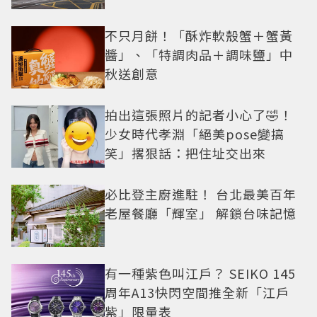
不只月餅！「酥炸軟殼蟹＋蟹黃
醬」、「特調肉品＋調味鹽」中
秋送創意
拍出這張照片的記者小心了🤣！
少女時代孝淵「絕美pose變搞
笑」撂狠話：把住址交出來
必比登主廚進駐！ 台北最美百年
老屋餐廳「輝室」 解鎖台味記憶
有一種紫色叫江戶？ SEIKO 145
周年A13快閃空間推全新「江戶
紫」限量表