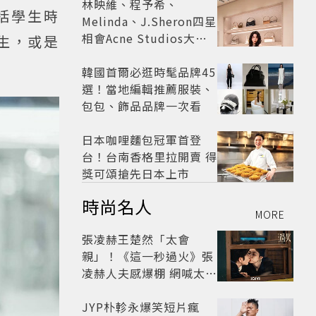
林映維、程予希、
括學生時
Melinda、J.Sheron四星
相會Acne Studios大曬
生，或是
北歐潮
韓國首爾必逛時髦品牌45
選！當地編輯推薦服裝、
包包、飾品品牌一次看
日本咖哩麵包冠軍首登
台！台南香格里拉開賣 得
獎可頌搶先日本上市
時尚名人
MORE
張凌赫王楚然「太會
親」！《這一秒過火》張
凌赫人夫感爆棚 網喊太有
氛圍
JYP朴軫永爆笑短片瘋