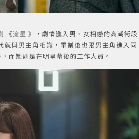
劇
《
流星
》，劇情進入男、女相戀的高潮街段
代就與男主角相識，畢業後也跟男主角進入同
星，而她則是在明星幕後的工作人員。