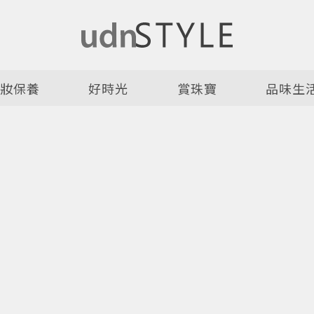
美妝保養
好時光
賞珠寶
品味生