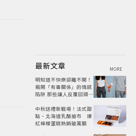
最新文章
MORE
明知道不快樂卻離不開！
揭開「有毒關係」的情感
陷阱 那些讓人反覆回頭的
「毒愛」為何比菸還難
戒？
中秋送禮新戰場！法式甜
點、北海道乳酪搶市 爆
紅檸檬蛋糕熱銷破萬顆