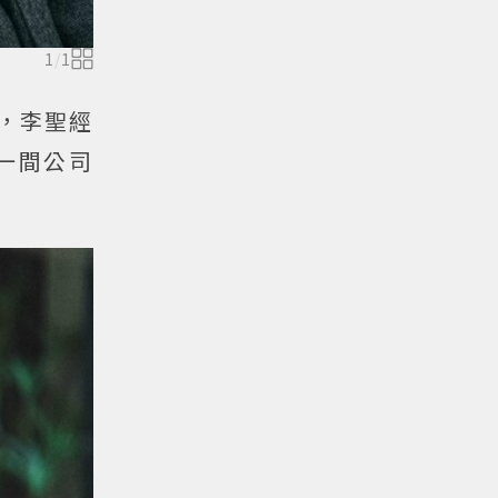
1
/
1
，李聖經
一間公司