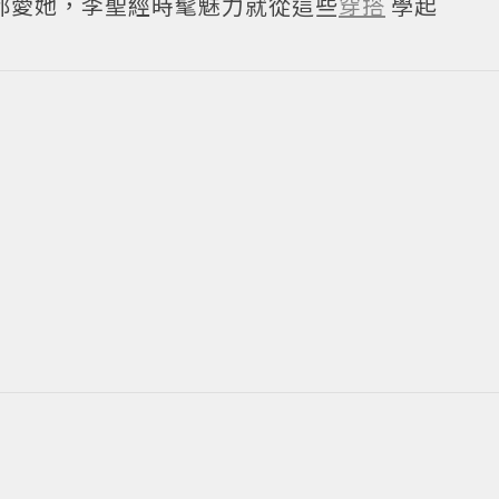
都愛她，李聖經時髦魅力就從這些
穿搭
學起