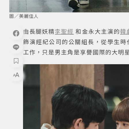
圖／美麗佳人
由長腿妖精
李聖經
和金永大主演的
韓
飾演經紀公司的公關組長，從學生時
工作，只是男主角是享譽國際的大明