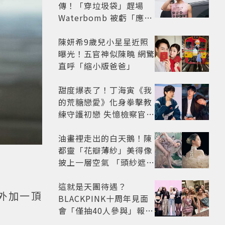
傳！「穿垃圾袋」趕場
Waterbomb 被虧「應該
改名JPG」
陳妍希9歲兒小星星近照
曝光！五官神似陳曉 網驚
直呼「縮小版爸爸」
甜度爆表了！丁海寅《我
的荒糖戀愛》化身拳擊教
練守護初戀 失憶檢察官×
假男友打造今夏必看小甜
劇
油畫裡走出的白天鵝！陳
都靈「花瓣薄紗」美得像
披上一層空氣 「頭紗遮
面」玩出新花樣朦朧美感
太仙
這就是天團待遇？
外加一頂
BLACKPINK十周年見面
會「僅抽40人參與」報名
開始到截止僅9小時粉絲