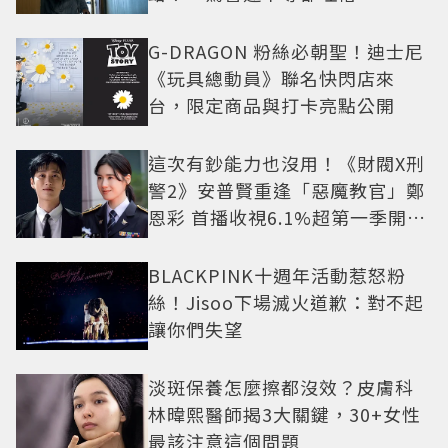
G-DRAGON 粉絲必朝聖！迪士尼
《玩具總動員》聯名快閃店來
台，限定商品與打卡亮點公開
這次有鈔能力也沒用！《財閥X刑
警2》安普賢重逢「惡魔教官」鄭
恩彩 首播收視6.1%超第一季開紅
盤
BLACKPINK十週年活動惹怒粉
絲！Jisoo下場滅火道歉：對不起
讓你們失望
淡斑保養怎麼擦都沒效？皮膚科
林暐熙醫師揭3大關鍵，30+女性
最該注意這個問題