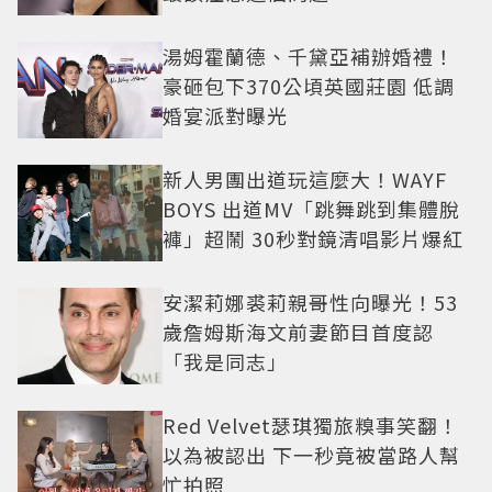
湯姆霍蘭德、千黛亞補辦婚禮！
豪砸包下370公頃英國莊園 低調
婚宴派對曝光
新人男團出道玩這麼大！WAYF
BOYS 出道MV「跳舞跳到集體脫
褲」超鬧 30秒對鏡清唱影片爆紅
安潔莉娜裘莉親哥性向曝光！53
歲詹姆斯海文前妻節目首度認
「我是同志」
Red Velvet瑟琪獨旅糗事笑翻！
以為被認出 下一秒竟被當路人幫
忙拍照