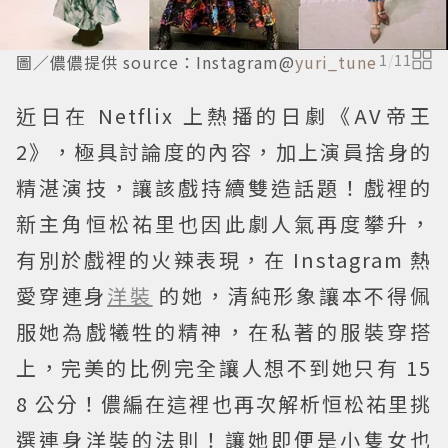
圖／儂儂提供 source：Instagram@
yuri_tune
1
/
11
近日在 Netflix 上熱播的日劇《AV帝王
2》，極具討論度的內容，加上演員捨身的
精湛演技，讓該戲持續雙造話題！戲裡的
新主角恒松祐里也因此劇人氣再度攀升，
有別於戲裡的火辣表現，在 Instagram 熱
愛穿連身
洋裝
的她，清純形象讓本不得佩
服她為戲犧牲的精神，在私著的服裝穿搭
上，完美的比例完全讓人想不到她只有 15
8 公分！儂編在這裡也再次解析恒松祐里挑
選連身洋裝的法則！讓她即便是小隻女也