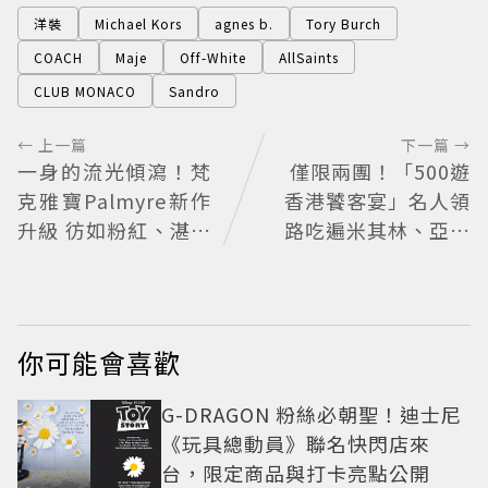
洋裝
Michael Kors
agnes b.
Tory Burch
COACH
Maje
Off-White
AllSaints
CLUB MONACO
Sandro
← 上一篇
下一篇 →
一身的流光傾瀉！梵
僅限兩團！「500遊
克雅寶Palmyre新作
香港饕客宴」名人領
升級 彷如粉紅、湛藍
路吃遍米其林、亞洲
的鑽石瀑布
第一
你可能會喜歡
G-DRAGON 粉絲必朝聖！迪士尼
《玩具總動員》聯名快閃店來
台，限定商品與打卡亮點公開