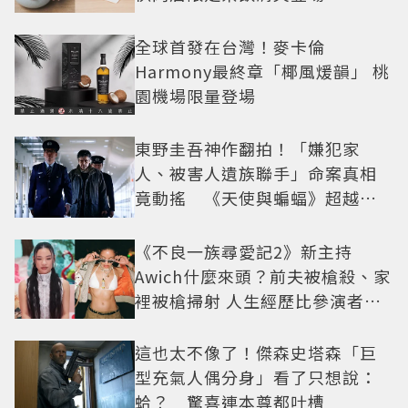
全球首發在台灣！麥卡倫
Harmony最終章「椰風煖韻」 桃
園機場限量登場
東野圭吾神作翻拍！「嫌犯家
人、被害人遺族聯手」命案真相
竟動搖 《天使與蝙蝠》超越懸
疑框架展開
《不良一族尋愛記2》新主持
Awich什麼來頭？前夫被槍殺、家
裡被槍掃射 人生經歷比參演者還
抓馬！
這也太不像了！傑森史塔森「巨
型充氣人偶分身」看了只想說：
蛤？ 驚喜連本尊都吐槽