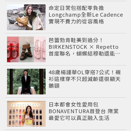
命定日常包搭配零負擔
Longchamp全新Le Cadence
實現不費力的從容風格
芭蕾勃肯鞋美到過分！
BIRKENSTOCK × Repetto
首度聯名，蝴蝶結穆勒還能綁
緞帶
48歲楊謹華OL穿搭7公式！襯
衫這樣穿不只超減齡還很顯天
鵝頸
日本都會女性愛用包
BONAVENTURA首登台 隋棠
最愛它可以真正融入生活