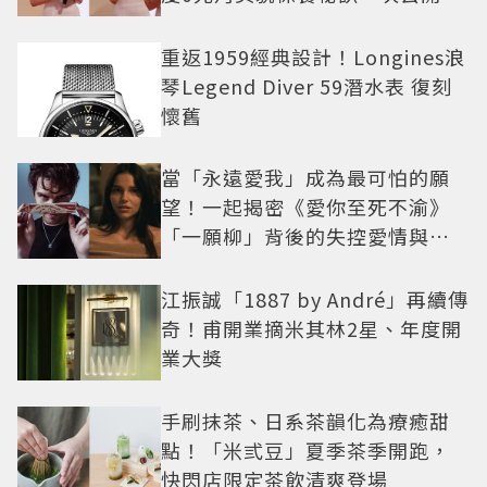
重返1959經典設計！Longines浪
琴Legend Diver 59潛水表 復刻
懷舊
當「永遠愛我」成為最可怕的願
望！一起揭密《愛你至死不渝》
「一願柳」背後的失控愛情與爆
紅之路
江振誠「1887 by André」再續傳
奇！甫開業摘米其林2星、年度開
業大獎
手刷抹茶、日系茶韻化為療癒甜
點！「米弎豆」夏季茶季開跑，
快閃店限定茶飲清爽登場