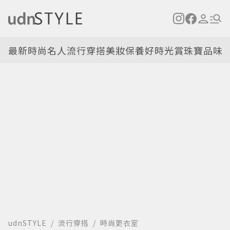
最新
時尚名人
流行穿搭
美妝保養
好時光
賞珠寶
品味
udnSTYLE
流行穿搭
時尚更衣室