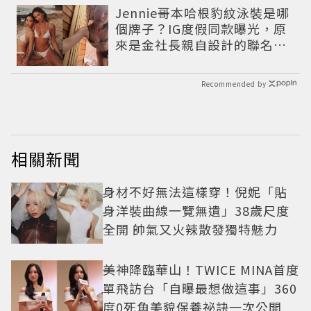
Jennie哥本哈根豹紋泳裝是哪
個牌子？IG度假同款曝光，原
來是金社長親自設計的聯名系
列，編輯推薦其他4款
Recommended by
相關新聞
身材不好無法這樣穿！倪妮「貼
身洋裝曲線一覽無遺」38歲尺度
全開 帥氣又火辣散發獨特魅力
美神降臨華山！TWICE MINA首度
單飛訪台「自曝最想做這事」360
度0死角美貌保養祕訣一次公開