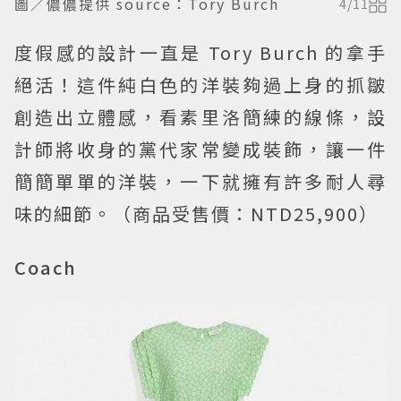
圖／儂儂提供 source：Tory Burch
4
/
11
度假感的設計一直是 Tory Burch 的拿手
絕活！這件純白色的洋裝夠過上身的抓皺
創造出立體感，看素里洛簡練的線條，設
計師將收身的黨代家常變成裝飾，讓一件
簡簡單單的洋裝，一下就擁有許多耐人尋
味的細節。（商品受售價：NTD25,900）
Coach