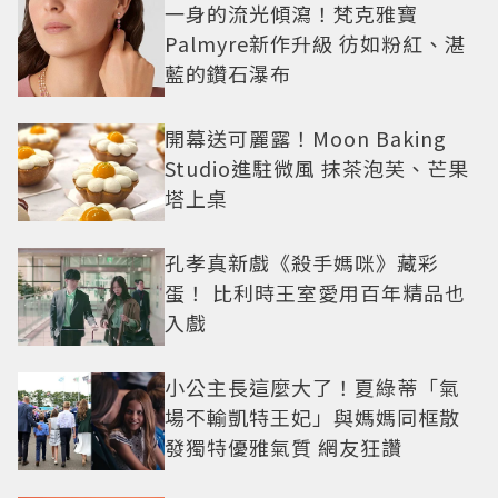
一身的流光傾瀉！梵克雅寶
Palmyre新作升級 彷如粉紅、湛
藍的鑽石瀑布
開幕送可麗露！Moon Baking
Studio進駐微風 抹茶泡芙、芒果
塔上桌
孔孝真新戲《殺手媽咪》藏彩
蛋！ 比利時王室愛用百年精品也
入戲
小公主長這麼大了！夏綠蒂「氣
場不輸凱特王妃」與媽媽同框散
發獨特優雅氣質 網友狂讚