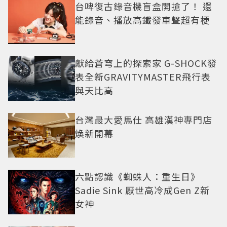
台啤復古錄音機盲盒開搶了！ 還
能錄音、播放高鐵發車聲超有梗
獻給蒼穹上的探索家 G-SHOCK發
表全新GRAVITYMASTER飛行表
與天比高
台灣最大愛馬仕 高雄漢神專門店
煥新開幕
六點認識《蜘蛛人：重生日》
Sadie Sink 厭世高冷成Gen Z新
女神