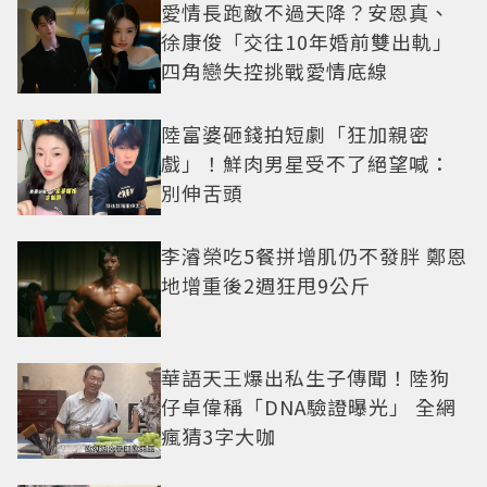
愛情長跑敵不過天降？安恩真、
徐康俊「交往10年婚前雙出軌」
四角戀失控挑戰愛情底線
陸富婆砸錢拍短劇「狂加親密
戲」！鮮肉男星受不了絕望喊：
別伸舌頭
李濬榮吃5餐拼增肌仍不發胖 鄭恩
地增重後2週狂甩9公斤
華語天王爆出私生子傳聞！陸狗
仔卓偉稱「DNA驗證曝光」 全網
瘋猜3字大咖