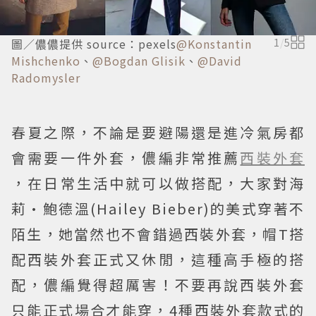
圖／儂儂提供 source：pexels
@Konstantin
1
/
5
Mishchenko
、
@Bogdan Glisik
、
@David
Radomysler
春夏之際，不論是要避陽還是進冷氣房都
會需要一件外套，儂編非常推薦
西裝外套
，在日常生活中就可以做搭配，大家對海
莉·鮑德溫(Hailey Bieber)的美式穿著不
陌生，她當然也不會錯過西裝外套，帽T搭
配西裝外套正式又休閒，這種高手極的搭
配，儂編覺得超厲害！不要再說西裝外套
只能正式場合才能穿，4種西裝外套款式的