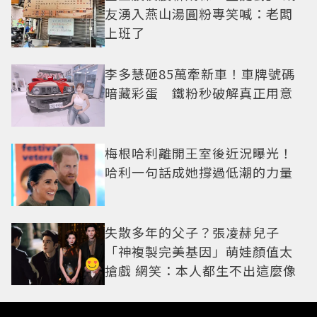
友湧入燕山湯圓粉專笑喊：老闆
上班了
李多慧砸85萬牽新車！車牌號碼
暗藏彩蛋 鐵粉秒破解真正用意
梅根哈利離開王室後近況曝光！
哈利一句話成她撐過低潮的力量
失散多年的父子？張凌赫兒子
「神複製完美基因」萌娃顏值太
搶戲 網笑：本人都生不出這麼像