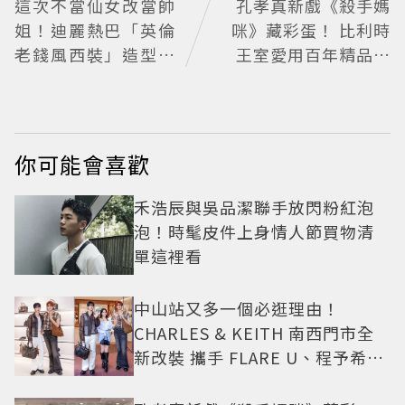
這次不當仙女改當帥
孔孝真新戲《殺手媽
姐！迪麗熱巴「英倫
咪》藏彩蛋！ 比利時
老錢風西裝」造型帥
王室愛用百年精品也
翻 化身馬術師網喊：
入戲
現代版李長歌
你可能會喜歡
禾浩辰與吳品潔聯手放閃粉紅泡
泡！時髦皮件上身情人節買物清
單這裡看
中山站又多一個必逛理由！
CHARLES & KEITH 南西門市全
新改裝 攜手 FLARE U、程予希演
繹秋季時尚