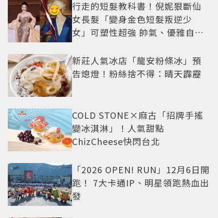
行走的短髮教科書！倪妮狠斷仙
女長髮「變身金色短髮叛逆少
女」可塑性超強 帥氣、優雅自由
切換
新莊人氣冰店「龍安粉條冰」預
告熄燈！粉絲捨不得：晴天霹靂
COLD STONE×麻古「招牌手搖
變冰淇淋」！人氣甜點
ChizCheese快閃台北
「2026 OPEN! RUN」12月6日開
跑！ 7大卡通IP、明星領跑熱血出
發