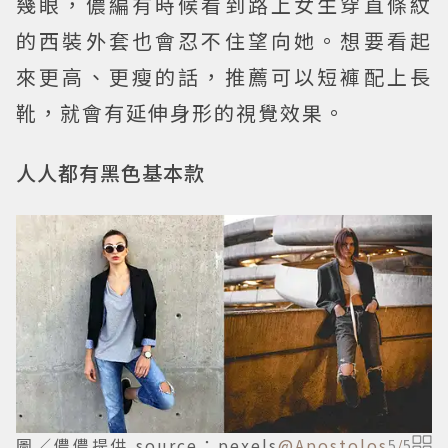
幾眼，儂編有時候看到路上女生穿直條紋
的西裝外套也會忍不住望向她。想要看起
來更高、更瘦的話，推薦可以短褲配上長
靴，就會有延伸身形的視覺效果。
人人都有黑色基本款
圖／儂儂提供 source：pexels
@Apostolos
5
/
5