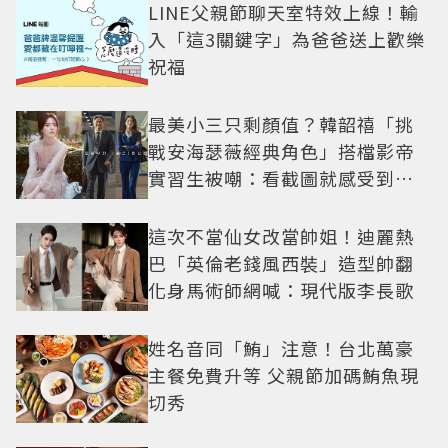
LINE父親節聊天室特效上線！輸
入「這3關鍵字」為爸爸送上歡樂
祝福
最美小三只剩顏值？韓韶禧「挑
戰安海瑟薇經典角色」搭檔影帝
實習生被嘲：看截圖就感受到演
技
這次不當仙女改當帥姐！迪麗熱
巴「英倫老錢風西裝」造型帥翻
化身馬術師網喊：現代版李長歌
姓名音同「鮪」注意！台北萬豪
主餐免費升等 父親節加碼鮪魚現
切秀