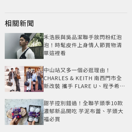
相關新聞
禾浩辰與吳品潔聯手放閃粉紅泡
泡！時髦皮件上身情人節買物清
單這裡看
中山站又多一個必逛理由！
CHARLES & KEITH 南西門市全
新改裝 攜手 FLARE U、程予希演
繹秋季時尚
甜芋控別錯過！全聯芋頭季10款
濃郁新品開吃 芋泥布蕾、芋頭大
福必買