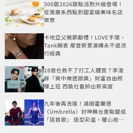
500甜2026甜點派對升級登場！
從策展系西點到國宴級美味名店
齊聚
卡地亞父親節獻禮！LOVE手環、
Tank腕表 摩登新意演繹永不退流
行經典
18億也救不了打工人體質？李浚
赫「爽中樂透頭獎」財富自由照
樣上班 西裝社畜帥出新高度
九年後再洗版！湯姆霍蘭德
〈Umbrella〉封神舞台差點變成
「這首歌」 造型彩蛋、暖心故事
一次公開