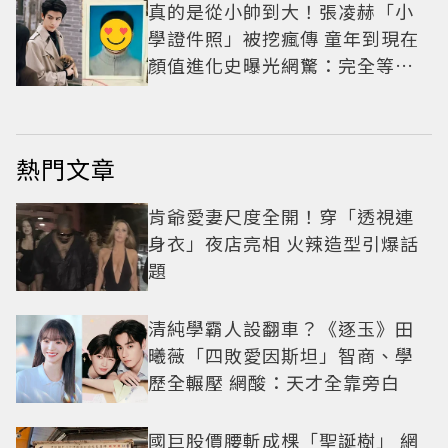
真的是從小帥到大！張凌赫「小
學證件照」被挖瘋傳 童年到現在
顏值進化史曝光網驚：完全等比
例長大
熱門文章
肯爺愛妻尺度全開！穿「透視連
身衣」夜店亮相 火辣造型引爆話
題
清純學霸人設翻車？《逐玉》田
曦薇「四敗愛因斯坦」智商、學
歷全輾壓 網酸：天才全靠旁白
國巨股價腰斬成棵「聖誕樹」 網