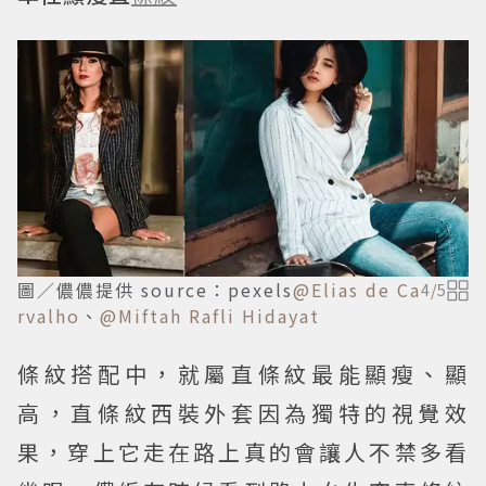
圖／儂儂提供 source：pexels
@Elias de Ca
4
/
5
rvalho
、
@Miftah Rafli Hidayat
條紋搭配中，就屬直條紋最能顯瘦、顯
高，直條紋西裝外套因為獨特的視覺效
果，穿上它走在路上真的會讓人不禁多看