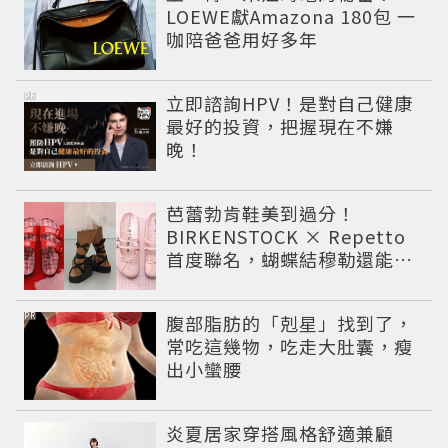
LOEWE獻Amazona 180包 一
咖陪爸爸用好多年
PR
立即諮詢HPV！是對自己健康
最好的投資，把握現在不嫌
晚！
芭蕾勃肯鞋美到過分！
BIRKENSTOCK × Repetto
首度聯名，蝴蝶結穆勒還能綁
緞帶
PR
腹部脂肪的「剋星」找到了，
常吃這幾物，吃走大肚囊，瘦
出小蠻腰
炎夏居家穿搭風格舒適兼顧