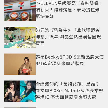
7-ELEVEN星級饗宴「泰味雙饗」
端新菜！酸辣烤魚、泰奶提拉米
蘇快嘗鮮
姚元浩《營業中》「拿球猛砸曾
沛慈」挨轟 陶晶瑩點出演藝圈現
實面
泰星Becky成TOD'S最新品牌大使
9月確定現身米蘭時裝周
全網瘋傳的「長裙女孩」是誰？
泰女團PiXXiE Mabelz灰色長裙熱
舞爆紅 不大面積露膚也超火辣