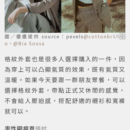
圖／儂儂提供 source：pexels
@cottonbr
3
/
5
o
、
@Bia Sousa
格紋外套也是很多人選擇購入的一件，因
為穿上可以凸顯氣質的效果，既有氣質又
溫暖。如果今天要跟一群朋友聚餐，可以
選擇格紋外套，帶點正式又休閒的感覺，
不會給人壓迫感，搭配舒適的襯衫和寬褲
就可以。
率性顯瘦直
條紋