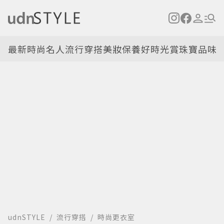
最新
時尚名人
流行穿搭
美妝保養
好時光
賞珠寶
品味
udnSTYLE
流行穿搭
時尚更衣室