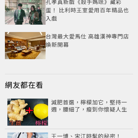
孔孝真新戲《殺手媽咪》藏彩
蛋！ 比利時王室愛用百年精品也
入戲
台灣最大愛馬仕 高雄漢神專門店
煥新開幕
網友都在看
PR
減肥首選，檸檬加它，堅持一
週，腰細了，瘦到你懷疑人生
王一博、宋江時髦的秘密！