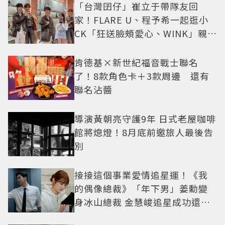
「台灣囝仔」崔立于帶隊友回
家！FLARE U、程予希一起逛小
CK「狂送臉頰愛心、WINK」親曝
中山站私藏必逛名單
肯德基×新世紀福音戰士聯名
了！8款角色卡＋3款周邊 還有
聯名沾醬
導演黃朝亮守護9年 日式老屋咖啡
館將熄燈！8月底前邀旅人最後告
別
接接這個事業愛情追星運！《我
的偶像總裁》「年下男」姜勳變
身冰山總裁 金慧峻追星成功還偶
遇愛情