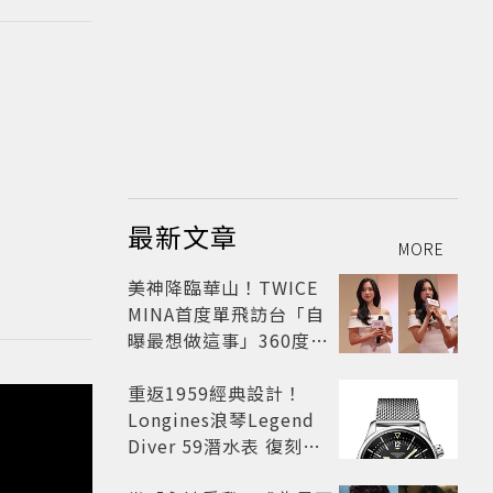
最新文章
MORE
美神降臨華山！TWICE
MINA首度單飛訪台「自
曝最想做這事」360度0
死角美貌保養祕訣一次公
開
重返1959經典設計！
Longines浪琴Legend
Diver 59潛水表 復刻懷
舊