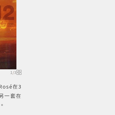
1
/
3
osé在3
另一套在
。