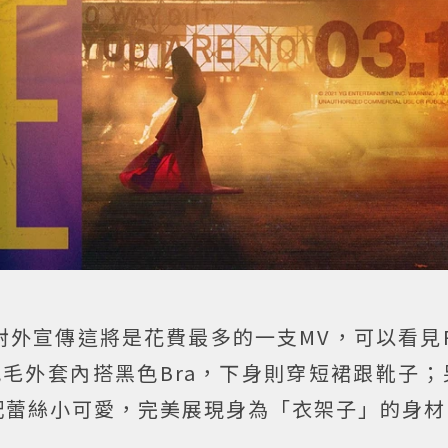
對外宣傳這將是花費最多的一支MV，可以看見R
毛外套內搭黑色Bra，下身則穿短裙跟靴子；
配蕾絲小可愛，完美展現身為「衣架子」的身材