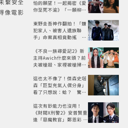
座未繫安全
怕的願望！一起揭密《愛
你至死不渝》「一願柳」
得像電影
背後的失控愛情與爆紅之
路
東野圭吾神作翻拍！「嫌
犯家人、被害人遺族聯
手」命案真相竟動搖
《天使與蝙蝠》超越懸疑
框架展開
《不良一族尋愛記2》新
主持Awich什麼來頭？前
夫被槍殺、家裡被槍掃射
人生經歷比參演者還抓
馬！
這也太不像了！傑森史塔
森「巨型充氣人偶分身」
看了只想說：蛤？ 驚喜
連本尊都吐槽
這次有鈔能力也沒用！
《財閥X刑警2》安普賢重
逢「惡魔教官」鄭恩彩 首
播收視6.1%超第一季開