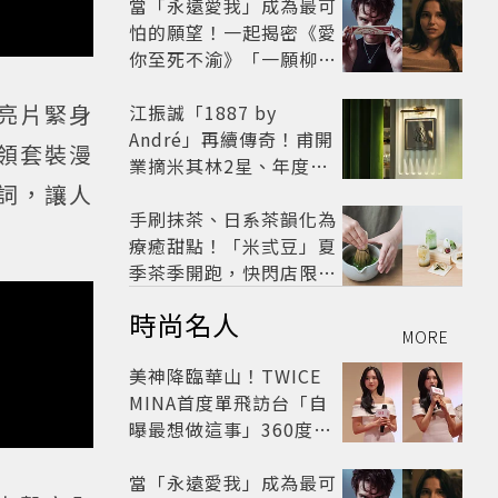
當「永遠愛我」成為最可
怕的願望！一起揭密《愛
你至死不渝》「一願柳」
背後的失控愛情與爆紅之
身亮片緊身
路
江振誠「1887 by
André」再續傳奇！甫開
領套裝漫
業摘米其林2星、年度開
歌詞，讓人
業大獎
手刷抹茶、日系茶韻化為
療癒甜點！「米弎豆」夏
季茶季開跑，快閃店限定
茶飲清爽登場
時尚名人
MORE
美神降臨華山！TWICE
MINA首度單飛訪台「自
曝最想做這事」360度0
死角美貌保養祕訣一次公
開
當「永遠愛我」成為最可