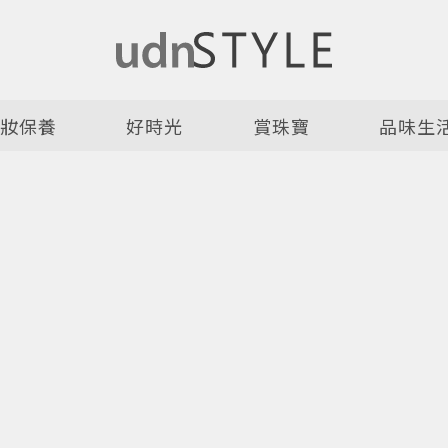
美妝保養
好時光
賞珠寶
品味生