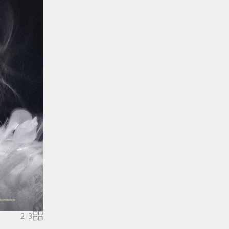
2
/
3