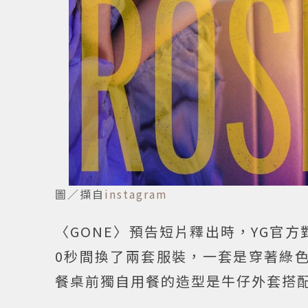
圖／擷自
instagram
〈GONE〉預告短片釋出時，YG官方
0秒間換了兩套服裝，一套是穿著綠色
餐桌前獨自用餐的造型是牛仔外套搭