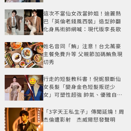
技
這次不當仙女改當帥姐！迪麗熱
巴「英倫老錢風西裝」造型帥翻
化身馬術師網喊：現代版李長歌
姓名音同「鮪」注意！台北萬豪
主餐免費升等 父親節加碼鮪魚現
切秀
行走的短髮教科書！倪妮狠斷仙
女長髮「變身金色短髮叛逆少
女」可塑性超強 帥氣、優雅自由
切換
「3字天王私生子」傳聞延燒！周
杰倫遭影射 杰威爾怒發聲明