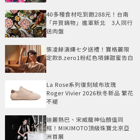
老闆
40多種食材吃到飽288元！台南
「井賀鍋物」進軍新北 3人同行
送肉盤
張凌赫演繹七夕送禮！寶格麗限
定款B.zero1粉紅色項鍊甜蜜告白
La Rose系列復刻絨布玫瑰
Roger Vivier 2026秋冬新品 繁花
不褪
迪麗熱巴、宋威龍神仙顏值同
框！MIKIMOTO頂級珠寶北京亞
洲首展