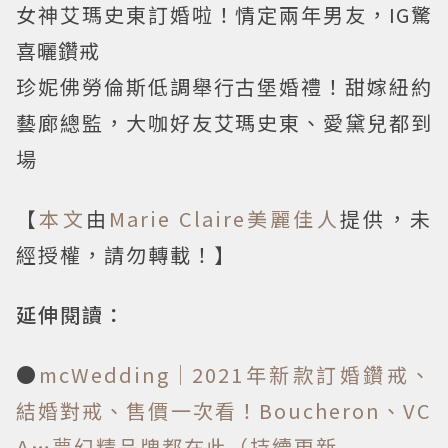
女神艾瑪史東訂婚啦！情定兩年男友，IG驚
喜曬鑽戒
珍妮佛勞倫斯低調舉行古堡婚禮！甜嫁紐約
藝廊總監，大咖好友艾瑪史東、愛黛兒都到
場
【
本文
由
Marie Claire美麗佳人
提供，未
經授權，請勿轉載！】
延伸閱讀：
●
mcWedding│2021年新款訂婚鑽戒、
結婚對戒、售價一次看！Boucheron、VC
A…夢幻精品牌都在此（持續更新