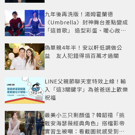
九年後再洗版！湯姆霍蘭德
〈Umbrella〉封神舞台差點變成
「這首歌」 造型彩蛋、暖心故事
一次公開
偽單親4年半！安以軒低調做公
益 友人犯錯得捐百萬才過關
LINE父親節聊天室特效上線！輸
入「這3關鍵字」為爸爸送上歡樂
祝福
最美小三只剩顏值？韓韶禧「挑
戰安海瑟薇經典角色」搭檔影帝
實習生被嘲：看截圖就感受到演