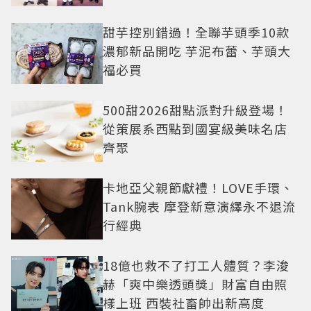
繹秋季時尚
甜芋控別錯過！全聯芋頭季10款
濃郁新品開吃 芋泥布蕾、芋頭大
福必買
500甜2026甜點派對升級登場！
從策展系西點到國宴級美味名店
齊聚
卡地亞父親節獻禮！LOVE手環、
Tank腕表 摩登新意演繹永不退流
行經典
18億也救不了打工人體質？李浚
赫「爽中樂透頭獎」財富自由照
樣上班 西裝社畜帥出新高度