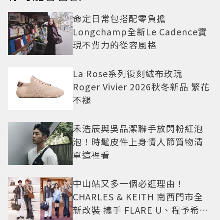
命定日常包搭配零負擔
Longchamp全新Le Cadence實
現不費力的從容風格
La Rose系列復刻絨布玫瑰
Roger Vivier 2026秋冬新品 繁花
不褪
禾浩辰與吳品潔聯手放閃粉紅泡
泡！時髦皮件上身情人節買物清
單這裡看
中山站又多一個必逛理由！
CHARLES & KEITH 南西門市全
新改裝 攜手 FLARE U、程予希演