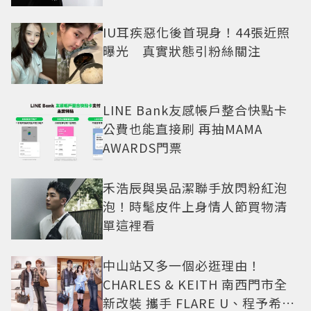
IU耳疾惡化後首現身！44張近照
曝光 真實狀態引粉絲關注
LINE Bank友感帳戶整合快點卡
公費也能直接刷 再抽MAMA
AWARDS門票
禾浩辰與吳品潔聯手放閃粉紅泡
泡！時髦皮件上身情人節買物清
單這裡看
中山站又多一個必逛理由！
CHARLES & KEITH 南西門市全
新改裝 攜手 FLARE U、程予希演