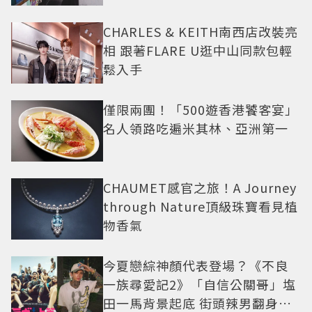
CHARLES & KEITH南西店改裝亮
相 跟著FLARE U逛中山同款包輕
鬆入手
僅限兩團！「500遊香港饕客宴」
名人領路吃遍米其林、亞洲第一
CHAUMET感官之旅！A Journey
through Nature頂級珠寶看見植
物香氣
今夏戀綜神顏代表登場？《不良
一族尋愛記2》「自信公關哥」塩
田一馬背景起底 街頭辣男翻身當