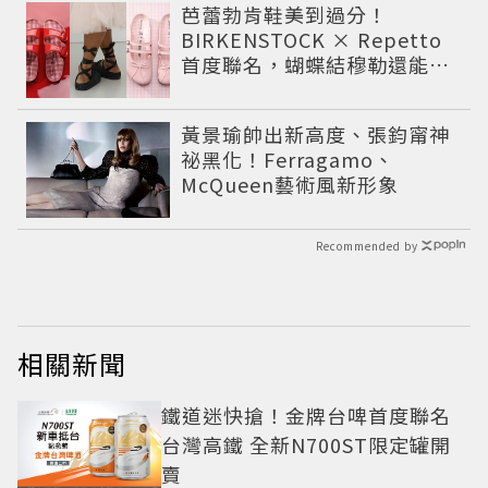
芭蕾勃肯鞋美到過分！
BIRKENSTOCK × Repetto
首度聯名，蝴蝶結穆勒還能綁
緞帶
黃景瑜帥出新高度、張鈞甯神
祕黑化！Ferragamo、
McQueen藝術風新形象
Recommended by
相關新聞
鐵道迷快搶！金牌台啤首度聯名
台灣高鐵 全新N700ST限定罐開
賣