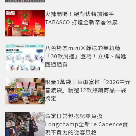
火辣開喝！絕對伏特加攜手
TABASCO 打造全新辛香酒感
八色烤肉mini×葬送的芙莉蓮
「30款周邊」登場！立牌、鑰匙
圈通通有
限量1萬袋！萊爾富推「2026中元
普渡袋」精選12款熱銷商品一袋
搞定
命定日常包搭配零負擔
Longchamp全新Le Cadence實
現不費力的從容風格