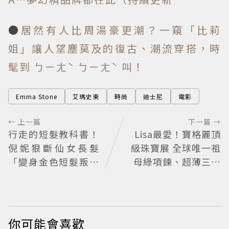
●
居然有人比周湯豪更潮？一窺「比莉
姐」讓人望塵莫及的復古、潮流穿搭，時
髦到 ㄅㄧㄤˋ ㄅㄧㄤˋ 叫！
Emma Stone
艾瑪史東
時尚
迪士尼
電影
← 上一篇
下一篇 →
行走的短髮教科書！
Lisa最愛！寶格麗頂
倪妮狠斷仙女長髮
級珠寶展 全球唯一祖
「變身金色短髮叛逆
母綠項鍊、超薄三問
少女」可塑性超強 帥
腕表登台
氣、優雅自由切換
你可能會喜歡