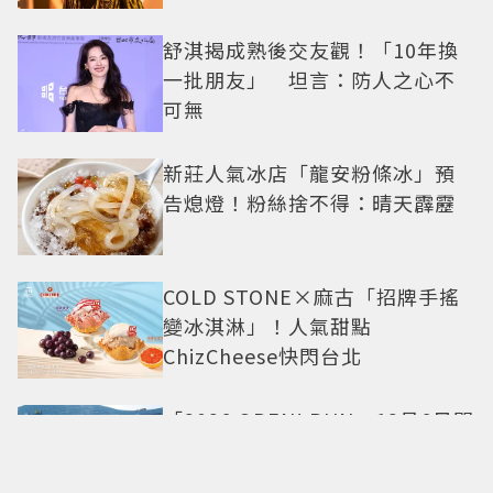
舒淇揭成熟後交友觀！「10年換
一批朋友」 坦言：防人之心不
可無
新莊人氣冰店「龍安粉條冰」預
告熄燈！粉絲捨不得：晴天霹靂
COLD STONE×麻古「招牌手搖
變冰淇淋」！人氣甜點
ChizCheese快閃台北
「2026 OPEN! RUN」12月6日開
跑！ 7大卡通IP、明星領跑熱血出
發