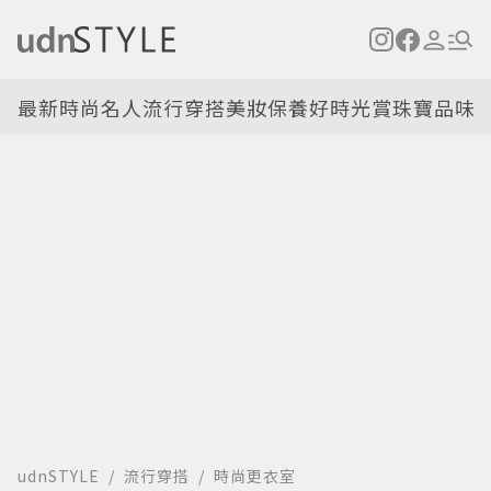
最新
時尚名人
流行穿搭
美妝保養
好時光
賞珠寶
品味
udnSTYLE
流行穿搭
時尚更衣室