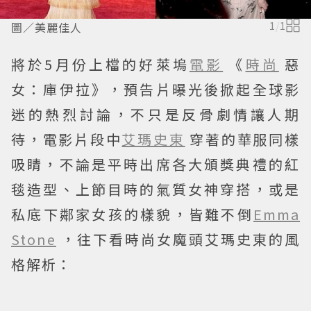
圖／美麗佳人
1
/
1
將於5月份上檔的好萊塢
電影
《
時尚
惡
女：庫伊拉》，預告片曝光後掀起全球影
迷的熱烈討論，不只是反骨劇情讓人期
待，電影片段中
艾瑪史東
穿著的華服同樣
吸睛，不論是平時出席各大頒獎典禮的紅
毯造型、上節目時的氣質女神穿搭，或是
私底下鄰家女孩的樣貌，皆難不倒
Emma
Stone
，往下看時尚女魔頭艾瑪史東的風
格解析：