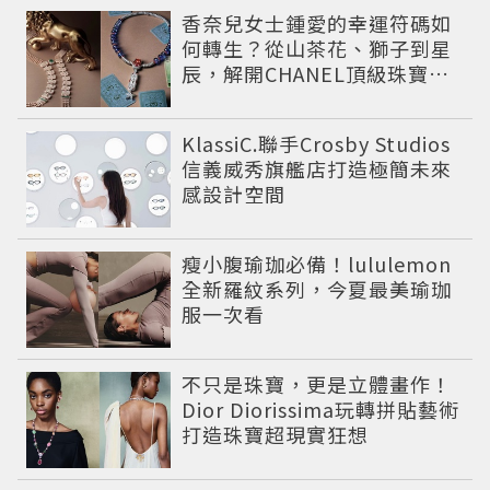
香奈兒女士鍾愛的幸運符碼如
何轉生？從山茶花、獅子到星
辰，解開CHANEL頂級珠寶
《Signs & Symboles》的信
仰美學
KlassiC.聯手Crosby Studios
信義威秀旗艦店打造極簡未來
感設計空間
瘦小腹瑜珈必備！lululemon
全新羅紋系列，今夏最美瑜珈
服一次看
不只是珠寶，更是立體畫作！
Dior Diorissima玩轉拼貼藝術
打造珠寶超現實狂想