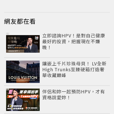
繹秋季時尚
網友都在看
PR
立即諮詢HPV！是對自己健康
最好的投資，把握現在不嫌
晚！
鑲嵌上千片珍珠母貝！ LV全新
High Trunks至臻硬箱打造奢
華收藏巔峰
PR
伴侶和妳一起預防HPV，才有
資格說愛妳！