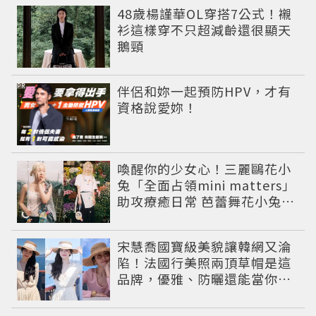
48歲楊謹華OL穿搭7公式！襯
衫這樣穿不只超減齡還很顯天
鵝頸
PR
伴侶和妳一起預防HPV，才有
資格說愛妳！
喚醒你的少女心！三麗鷗花小
兔「全面占領mini matters」
助攻療癒日常 芭蕾舞花小兔娃
娃超欠收
宋慧喬國寶級美貌讓韓網又淪
陷！法國行美照兩頂草帽是這
品牌，優雅、防曬還能當你度
假範本