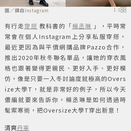
圖／擷自
instagram
1
/
1
有行走
穿搭
教科書的「
楊丞琳
」，平時常
常會在個人Instagram上分享私服穿搭，
最近更因為與平價網購品牌Pazzo合作，
推出2020年秋冬聯名單品，讓她的穿衣風
格也跟著變得更親民、更好入手、更好模
仿，像是只要一入冬討論度就極高的Overs
ize大學T，就是非常好的例子，所以今天
儂編就要來告訴你，楊丞琳是如何透過時
髦禦寒術，把Oversize大學T穿出新意！
清爽
丹寧