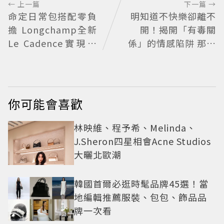
← 上一篇
下一篇 →
命定日常包搭配零負
明知道不快樂卻離不
擔 Longchamp全新
開！揭開「有毒關
Le Cadence實現不
係」的情感陷阱 那些
費力的從容風格
讓人反覆回頭的「毒
愛」為何比菸還難
戒？
你可能會喜歡
林映維、程予希、Melinda、
J.Sheron四星相會Acne Studios
大曬北歐潮
韓國首爾必逛時髦品牌45選！當
地編輯推薦服裝、包包、飾品品
牌一次看