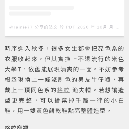
@rainie77 分享的貼文
於
PDT 2020 年 10月 月 25 日 上午 4:06
時序進入秋冬，很多女生都會把亮色系的
衣服收起來，但其實換上不退流行的米色
大學T，依舊能展現清爽的一面。不妨參考
楊丞琳換上一條淺刷色的男友牛仔褲，再
戴上一頂同色系的
格紋
漁夫帽。若想讓造
型更完整，可以捨棄掉千篇一律的小白
鞋，用一雙黃色餅乾鞋點亮整體造型。
格紋窄裙