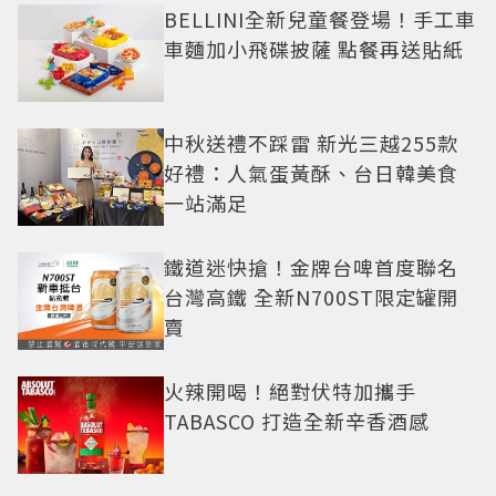
BELLINI全新兒童餐登場！手工車
車麵加小飛碟披薩 點餐再送貼紙
中秋送禮不踩雷 新光三越255款
好禮：人氣蛋黃酥、台日韓美食
一站滿足
鐵道迷快搶！金牌台啤首度聯名
台灣高鐵 全新N700ST限定罐開
賣
火辣開喝！絕對伏特加攜手
TABASCO 打造全新辛香酒感