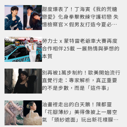
甜度爆表了！丁海寅《我的荒糖
戀愛》化身拳擊教練守護初戀 失
憶檢察官×假男友打造今夏必看
小甜劇
勞力士 x 蒙特雷老爺車大賽再度
合作相伴25載 一展熱情與夢想的
本質
別再被1萬步制約！歐美開始流行
直覺行走：專家解析，真正重要
的不是步數，而是「這件事」
油畫裡走出的白天鵝！陳都靈
「花瓣薄紗」美得像披上一層空
氣 「頭紗遮面」玩出新花樣朦朧