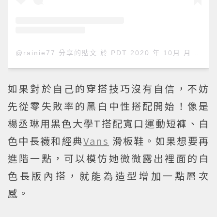
@rainie77 分享的貼文
於
PDT 2020 年 10月 月 22 日 上午 6:40
如果對於自己的穿搭技巧沒有自信，不妨
先從零失敗率的黑白中性搭配開始！像是
楊丞琳用黑色大學T搭配寬口運動短褲、白
色中長襪和經典
Vans
滑板鞋。如果想要再
進階一點，可以模仿她微微露出裡面的白
色長版內搭，就能為造型增加一點層次
感。