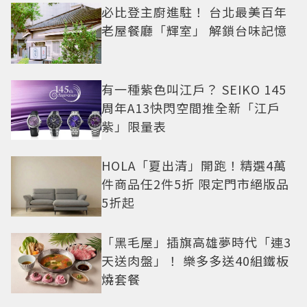
必比登主廚進駐！ 台北最美百年
老屋餐廳「輝室」 解鎖台味記憶
有一種紫色叫江戶？ SEIKO 145
周年A13快閃空間推全新「江戶
紫」限量表
HOLA「夏出清」開跑！精選4萬
件商品任2件5折 限定門市絕版品
5折起
「黑毛屋」插旗高雄夢時代「連3
天送肉盤」！ 樂多多送40組鐵板
燒套餐