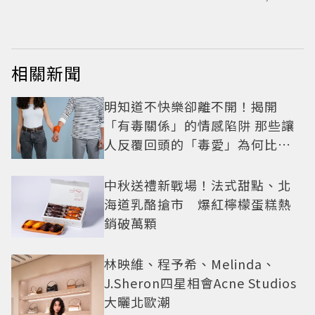
相關新聞
明知道不快樂卻離不開！揭開
「有毒關係」的情感陷阱 那些讓
人反覆回頭的「毒愛」為何比菸
還難戒？
中秋送禮新戰場！法式甜點、北
海道乳酪搶市 爆紅檸檬蛋糕熱
銷破萬顆
林映維、程予希、Melinda、
J.Sheron四星相會Acne Studios
大曬北歐潮