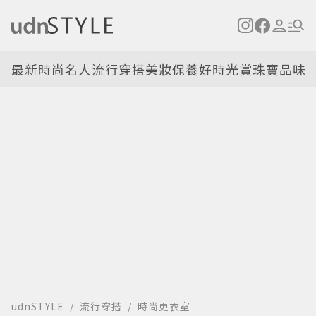
最新
時尚名人
流行穿搭
美妝保養
好時光
賞珠寶
品味
udnSTYLE
流行穿搭
時尚更衣室