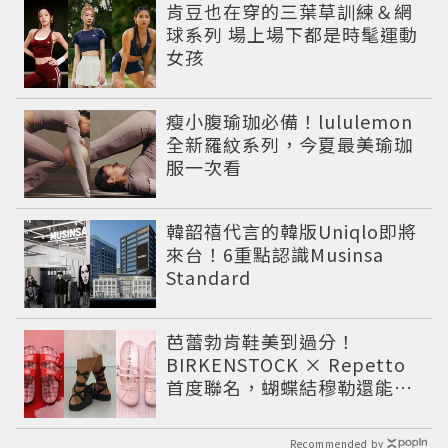
肯豆也在穿的三葉草訓練＆網
球系列 場上場下都是時髦運動
女孩
瘦小腹瑜珈必備！lululemon
全新羅紋系列，今夏最美瑜珈
服一次看
韓韶禧代言的韓版Uniqlo即將
來台！6重點認識Musinsa
Standard
芭蕾勃肯鞋美到過分！
BIRKENSTOCK × Repetto
首度聯名，蝴蝶結穆勒還能綁
緞帶
Recommended by