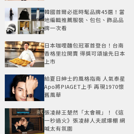
韓國首爾必逛時髦品牌45選！當
地編輯推薦服裝、包包、飾品品
牌一次看
日本咖哩麵包冠軍首登台！台南
香格里拉開賣 得獎可頌搶先日本
上市
給夏日紳士的風格指南 人氣泰星
Apo將PIAGET上手 再現1970懷
舊風華
張凌赫王楚然「太會親」！《這
一秒過火》張凌赫人夫感爆棚 網
喊太有氛圍