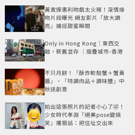
黃寅燁惠利吻戲太火辣！深情接
吻片段曝光 網友影片「放大調
亮」捕捉甜蜜瞬間
Only in Hong Kong｜東西交
融，新舊並存 ｜摺疊城市-香港
不只月餅！「酥炸軟殼蟹＋蟹黃
醬」、「特調肉品＋調味鹽」中
秋送創意
拍出這張照片的記者小心了🤣！
少女時代孝淵「絕美pose變搞
笑」撂狠話：把住址交出來