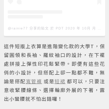
@rainie77 分享的貼文
於
PDT 2020 年 10月 月 27 日 上午 10:23
這件短版上衣算是進階變化款的大學T，保
留圓領和長袖、羅紋袖口的設計，在下襬
處拼接上彈性印花鬆緊帶。即便有這些花
俏的小設計，但搭配上卻一點都不難，無
論是搭配
寬管褲
或是
短裙
都可以，只要注
意收緊腰線條、選擇輪廓外展的下著，露
出小蠻腰就不怕出錯囉！