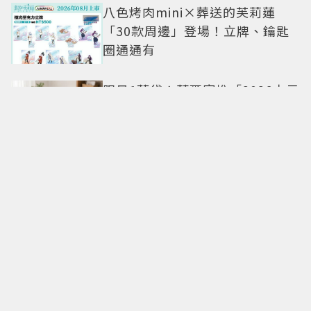
八色烤肉mini×葬送的芙莉蓮
「30款周邊」登場！立牌、鑰匙
圈通通有
限量1萬袋！萊爾富推「2026中元
普渡袋」精選12款熱銷商品一袋
搞定
命定日常包搭配零負擔
Longchamp全新Le Cadence實
現不費力的從容風格
CHARLES & KEITH南西店改裝亮
相 跟著FLARE U逛中山同款包輕
鬆入手