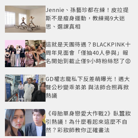
美感太仙
Jennie、孫藝珍都在練！皮拉提
斯不是瘦身運動，教練揭9大迷
思、選課真相
這就是天團待遇？BLACKPINK十
周年見面會「僅抽40人參與」報
名開始到截止僅9小時粉絲怒了😡
GD權志龍私下反差萌曝光！遇大
聲公秒變乖弟弟 與法師合照再掀
熱議
《母胎單身戀愛大作戰2》臥蠶妝
引熱議！為什麼看起來這麼不自
然？彩妝師教你正確畫法