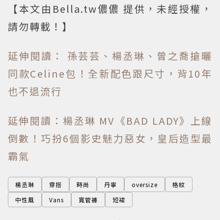
【本文由Bella.tw儂儂 提供，未經授權，
請勿轉載！】
延伸閱讀： 孫芸芸、楊丞琳、曾之喬搶曬
同款Celine包！全新配色跟尺寸，背10年
也不退流行
延伸閱讀：楊丞琳 MV《BAD LADY》上線
倒數！巧扮6個影史魅力惡女，皇后造型最
霸氣
楊丞琳
穿搭
時尚
丹寧
oversize
格紋
中性風
Vans
寬管褲
短裙