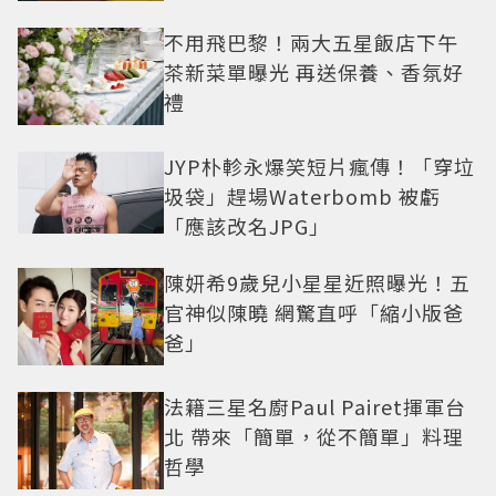
不用飛巴黎！兩大五星飯店下午
茶新菜單曝光 再送保養、香氛好
禮
JYP朴軫永爆笑短片瘋傳！「穿垃
圾袋」趕場Waterbomb 被虧
「應該改名JPG」
陳妍希9歲兒小星星近照曝光！五
官神似陳曉 網驚直呼「縮小版爸
爸」
法籍三星名廚Paul Pairet揮軍台
北 帶來「簡單，從不簡單」料理
哲學