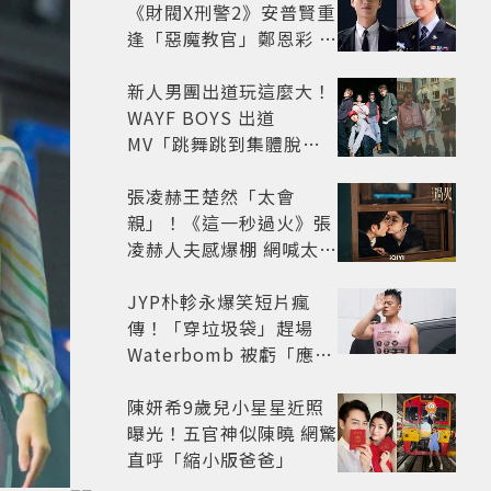
《財閥X刑警2》安普賢重
逢「惡魔教官」鄭恩彩 首
播收視6.1%超第一季開
紅盤
新人男團出道玩這麼大！
WAYF BOYS 出道
MV「跳舞跳到集體脫
褲」超鬧 30秒對鏡清唱
影片爆紅
張凌赫王楚然「太會
親」！《這一秒過火》張
凌赫人夫感爆棚 網喊太有
氛圍
JYP朴軫永爆笑短片瘋
傳！「穿垃圾袋」趕場
Waterbomb 被虧「應該
改名JPG」
陳妍希9歲兒小星星近照
曝光！五官神似陳曉 網驚
直呼「縮小版爸爸」