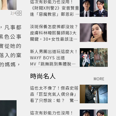
這次有鈔能力也沒用！
《財閥X刑警2》安普賢重
2
/
4
逢「惡魔教官」鄭恩彩 首
播收視6.1%超第一季開
紅盤
淡斑保養怎麼擦都沒效？
，凡事都
皮膚科林暐熙醫師揭3大
黑色公事
關鍵，30+女性最該注意
這個問題
實從她的
新人男團出道玩這麼大！
落入的窠
WAYF BOYS 出道
MV「跳舞跳到集體脫
的媽媽，
褲」超鬧 30秒對鏡清唱
時尚名人
影片爆紅
MORE
這也太不像了！傑森史塔
森「巨型充氣人偶分身」
看了只想說：蛤？ 驚喜
連本尊都吐槽
這次有鈔能力也沒用！