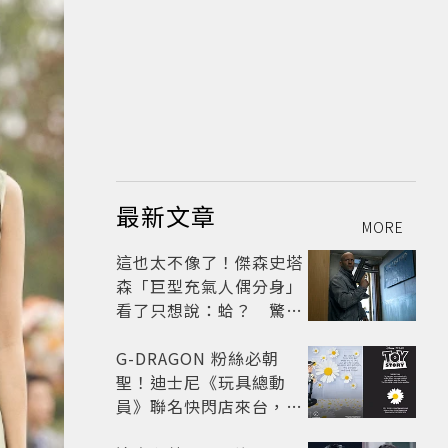
最新文章
MORE
這也太不像了！傑森史塔
森「巨型充氣人偶分身」
看了只想說：蛤？ 驚喜
連本尊都吐槽
G-DRAGON 粉絲必朝
聖！迪士尼《玩具總動
員》聯名快閃店來台，限
定商品與打卡亮點公開