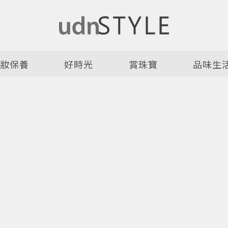
美妝保養
好時光
賞珠寶
品味生