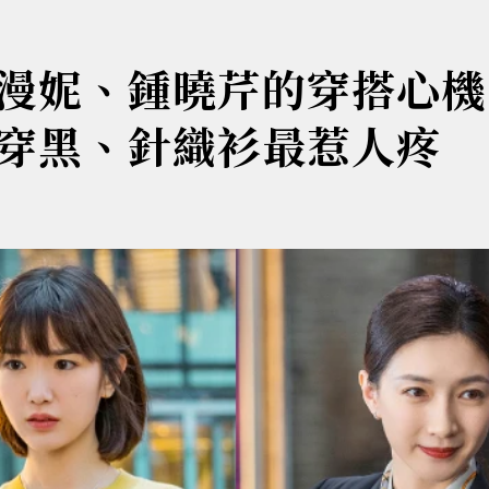
漫妮、鍾曉芹的穿搭心機
穿黑、針織衫最惹人疼