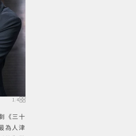
1
/
4
劇《三十
最為人津