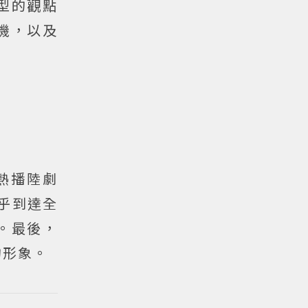
型的觀點
機，以及
熱播陸劇
乎到達全
。最後，
的形象。