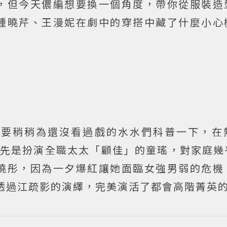
，但今天儂編想要換一個角度，帶你從服裝造
鍾曉芹、王漫妮在劇中的穿搭中藏了什麼小心
是要稍稍為還沒看過戲的水水們科普一下，在
首先是扮演全職太太「顧佳」的童瑤，對家庭幾
曉彤，因為一夕爆紅讓她面臨女強男弱的危機
，透過江疏影的演繹，完美演活了都會高階菁英