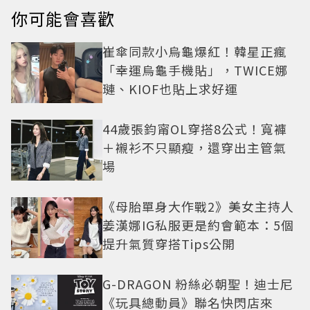
你可能會喜歡
崔傘同款小烏龜爆紅！韓星正瘋
「幸運烏龜手機貼」，TWICE娜
璉、KIOF也貼上求好運
44歲張鈞甯OL穿搭8公式！寬褲
＋襯衫不只顯瘦，還穿出主管氣
場
《母胎單身大作戰2》美女主持人
姜漢娜IG私服更是約會範本：5個
提升氣質穿搭Tips公開
G-DRAGON 粉絲必朝聖！迪士尼
《玩具總動員》聯名快閃店來