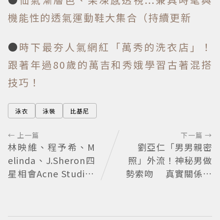
機能性的透氣運動鞋大集合（持續更新
●
時下最夯人氣網紅「萬秀的洗衣店」！
跟著年過80歲的萬吉和秀娥學習古著混搭
技巧！
泳衣
泳裝
比基尼
← 上一篇
下一篇 →
林映維、程予希、M
劉亞仁「男男親密
elinda、J.Sheron四
照」外流！神秘男做
星相會Acne Studios
勢索吻 真實關係引
大曬北歐潮
猜測