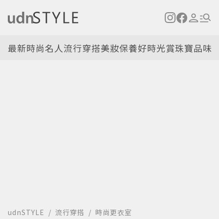
最新
時尚名人
流行穿搭
美妝保養
好時光
賞珠寶
品味
udnSTYLE
流行穿搭
時尚更衣室