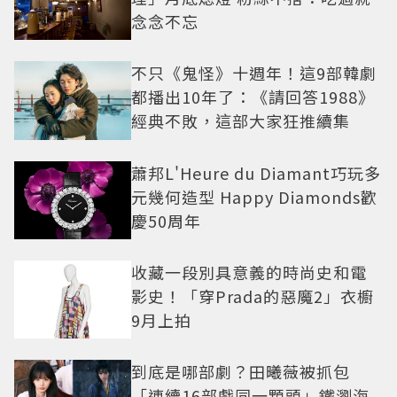
念念不忘
不只《鬼怪》十週年！這9部韓劇
都播出10年了：《請回答1988》
經典不敗，這部大家狂推續集
蕭邦L'Heure du Diamant巧玩多
元幾何造型 Happy Diamonds歡
慶50周年
收藏一段別具意義的時尚史和電
影史！「穿Prada的惡魔2」衣櫥
9月上拍
到底是哪部劇？田曦薇被抓包
「連續16部戲同一顆頭」鐵瀏海