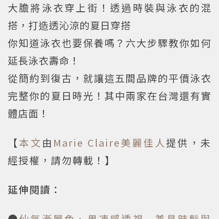
大膽將泳衣穿上街！透過時裝與泳衣的混
搭，打造透沁涼的夏日穿搭
你知道泳衣也要保養嗎？六大步驟教你如何
延長泳衣壽命！
從簡約到復古，就讓這五間品牌的平價泳衣
完整你的夏日時光！其中兩家在台灣還有實
體店面！
【
本文
由
Marie Claire美麗佳人
提供，未
經授權，請勿轉載！】
延伸閱讀：
●
仙氣漸層色、果凍感透視...兼具時髦與