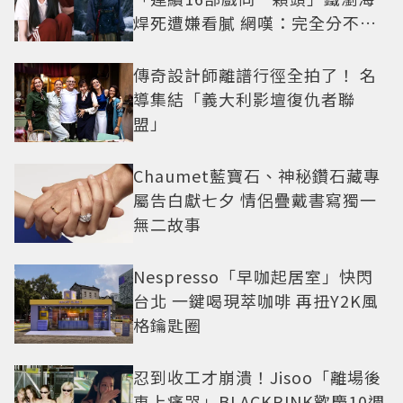
焊死遭嫌看膩 網嘆：完全分不出
角色
傳奇設計師離譜行徑全拍了！ 名
導集結「義大利影壇復仇者聯
盟」
Chaumet藍寶石、神秘鑽石藏專
屬告白獻七夕 情侶疊戴書寫獨一
無二故事
Nespresso「早咖起居室」快閃
台北 一鍵喝現萃咖啡 再扭Y2K風
格鑰匙圈
忍到收工才崩潰！Jisoo「離場後
車上痛哭」BLACKPINK歡慶10週