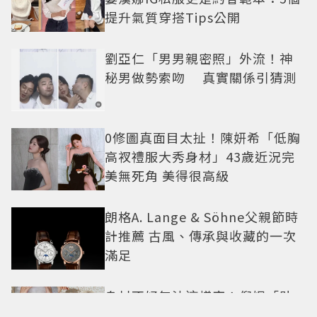
提升氣質穿搭Tips公開
劉亞仁「男男親密照」外流！神
秘男做勢索吻 真實關係引猜測
0修圖真面目太扯！陳妍希「低胸
高衩禮服大秀身材」43歲近況完
美無死角 美得很高級
朗格A. Lange & Söhne父親節時
計推薦 古風、傳承與收藏的一次
滿足
身材不好無法這樣穿！倪妮「貼
身洋裝曲線一覽無遺」38歲尺度