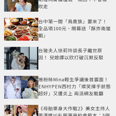
吹走
台中第一間「鳥貴族」要來了！
全品項100元、開幕送「酥炸南蠻
蝦」
台玻夫人徐莉玲談長子離世原
因！ 兒媳譚以欣打破沉默反駁
捲粉絲Mina輕生爭議後首露面！
ENHYPEN西村力「燦笑揮手狀態
超好」又遭炎上 兩派網友戰翻
《母胎單身大作戰2》美女主持人
姜漢娜IG私服更是約會範本：5個