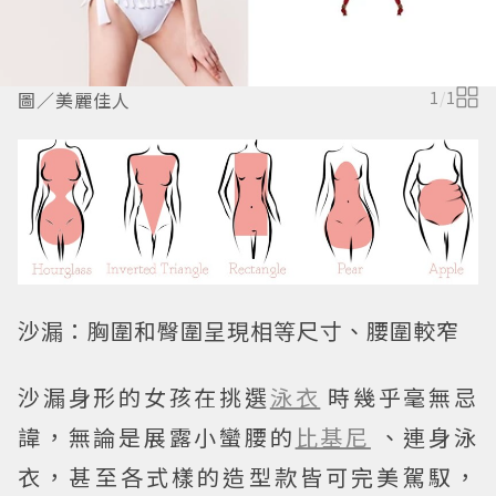
圖／美麗佳人
1
/
1
沙漏：胸圍和臀圍呈現相等尺寸、腰圍較窄
沙漏身形的女孩在挑選
泳衣
時幾乎毫無忌
諱，無論是展露小蠻腰的
比基尼
、連身泳
衣，甚至各式樣的造型款皆可完美駕馭，