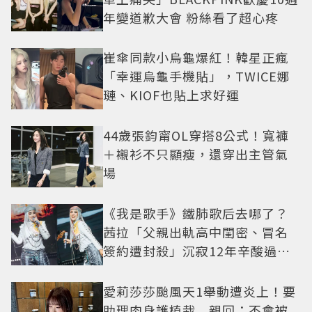
年變道歉大會 粉絲看了超心疼
崔傘同款小烏龜爆紅！韓星正瘋
「幸運烏龜手機貼」，TWICE娜
璉、KIOF也貼上求好運
44歲張鈞甯OL穿搭8公式！寬褲
＋襯衫不只顯瘦，還穿出主管氣
場
《我是歌手》鐵肺歌后去哪了？
茜拉「父親出軌高中閨密、冒名
簽約遭封殺」沉寂12年辛酸過往
曝光
愛莉莎莎颱風天1舉動遭炎上！要
助理肉身護植栽 親回：不會被