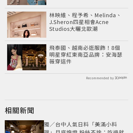
《Signs & Symboles》的信
仰美學
林映維、程予希、Melinda、
J.Sheron四星相會Acne
Studios大曬北歐潮
飛泰國、越南必逛服飾！8個
明星穿紅東南亞品牌：安海瑟
薇穿這件
Recommended by
相關新聞
獨／台中人氣日料「美滿小料
理」月底熄燈 粉絲不捨：吃過就