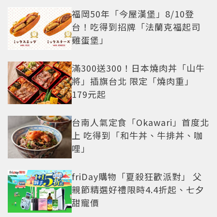
福岡50年「今屋漢堡」8/10登
台！吃得到招牌「法蘭克福起司
雞蛋堡」
滿300送300！日本燒肉丼「山牛
將」插旗台北 限定「燒肉重」
179元起
台南人氣定食「Okawari」首度北
上 吃得到「和牛丼、牛排丼、咖
哩」
friDay購物「夏殺狂歡派對」 父
親節精選好禮限時4.4折起、七夕
甜寵價