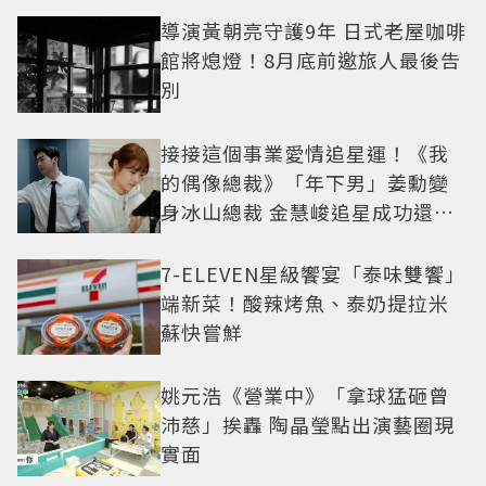
導演黃朝亮守護9年 日式老屋咖啡
館將熄燈！8月底前邀旅人最後告
別
接接這個事業愛情追星運！《我
的偶像總裁》「年下男」姜勳變
身冰山總裁 金慧峻追星成功還偶
遇愛情
7-ELEVEN星級饗宴「泰味雙饗」
端新菜！酸辣烤魚、泰奶提拉米
蘇快嘗鮮
姚元浩《營業中》「拿球猛砸曾
沛慈」挨轟 陶晶瑩點出演藝圈現
實面