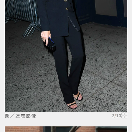
圖／達志影像
2
/
10