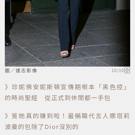
圖／達志影像
10
/
10
》珍妮佛安妮斯頓宣傳期根本「黑色控」
的時尚聖經 從正式到休閒都一手包
》簽她真的賺到啦！最稱職代言人娜塔莉
波曼的包除了Dior沒別的