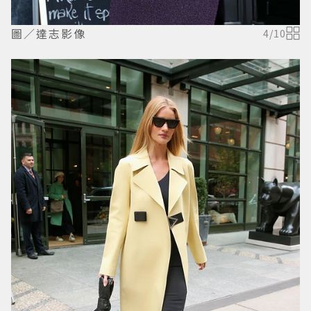
圖／達志影像
4
/
10