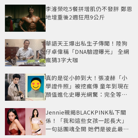
李濬榮吃5餐拼增肌仍不發胖 鄭恩
地增重後2週狂甩9公斤
華語天王爆出私生子傳聞！陸狗
仔卓偉稱「DNA驗證曝光」 全網
瘋猜3字大咖
真的是從小帥到大！張凌赫「小
學證件照」被挖瘋傳 童年到現在
顏值進化史曝光網驚：完全等比
例長大
Jennie親揭BLACKPINK私下關
係！「我和這些女孩一起長大」
一句話團魂全開 她們是彼此最強
後盾