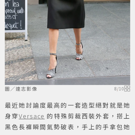
圖／達志影像
8
/
10
最近她討論度最高的一套造型絕對就是她
身穿
Versace
的特殊剪裁西裝外套，搭上
黑色長褲瞬間氣勢破表，手上的手拿包她