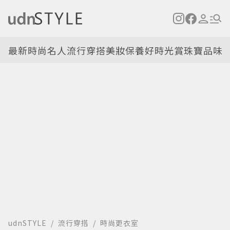
最新
時尚名人
流行穿搭
美妝保養
好時光
賞珠寶
品味
udnSTYLE
流行穿搭
時尚更衣室