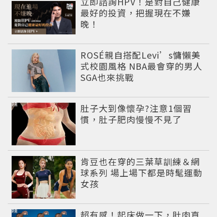
立即諮詢HPV！是對自己健康
最好的投資，把握現在不嫌
晚！
ROSÉ親自搭配Levi’s慵懶美
式校園風格 NBA最會穿的男人
SGA也來挑戰
PR
肚子大到像懷孕?注意1個習
慣，肚子肥肉慢慢不見了
肯豆也在穿的三葉草訓練＆網
球系列 場上場下都是時髦運動
女孩
PR
超有感！起床做一下，肚肉直