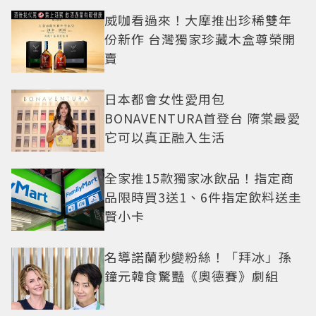
威咖看過來！大摩推出珍稀雙年
份新作 台灣獨家珍藏木盒尊榮開
賣
日本都會女性愛用包
BONAVENTURA首登台 隋棠最愛
它可以真正融入生活
全家推15款獨家冰飲品！指定商
品限時買3送1、6件指定飲料送圭
賢小卡
名導諾蘭秒變粉絲！「拜冰」孫
鐘元韓食驚豔《奧德賽》劇組