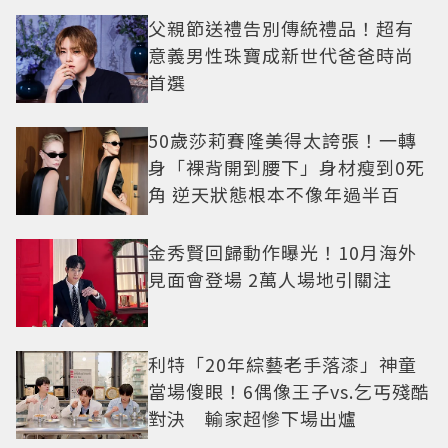
父親節送禮告別傳統禮品！超有
意義男性珠寶成新世代爸爸時尚
首選
50歲莎莉賽隆美得太誇張！一轉
身「裸背開到腰下」身材瘦到0死
角 逆天狀態根本不像年過半百
金秀賢回歸動作曝光！10月海外
見面會登場 2萬人場地引關注
利特「20年綜藝老手落漆」神童
當場傻眼！6偶像王子vs.乞丐殘酷
對決 輸家超慘下場出爐