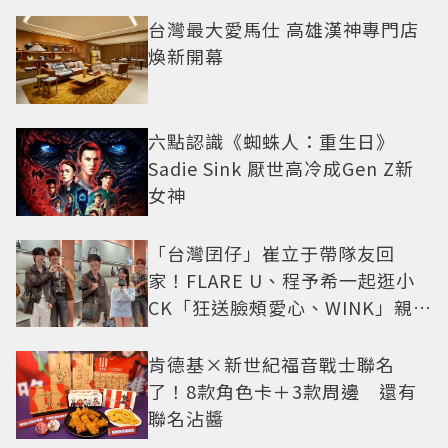
台灣最大愛馬仕 高雄漢神專門店
煥新開幕
六點認識《蜘蛛人：重生日》
Sadie Sink 厭世高冷成Gen Z新
女神
「台灣囝仔」崔立于帶隊友回
家！FLARE U、程予希一起逛小
CK「狂送臉頰愛心、WINK」親曝
中山站私藏必逛名單
肯德基×新世紀福音戰士聯名
了！8款角色卡＋3款周邊 還有
聯名沾醬