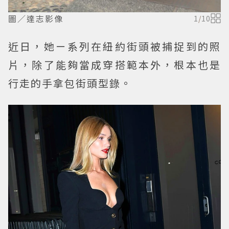
圖／達志影像
1
/
10
近日，她ㄧ系列在紐約街頭被捕捉到的照
片，除了能夠當成穿搭範本外，根本也是
行走的手拿包街頭型錄。