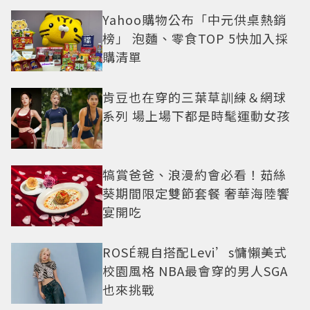
Yahoo購物公布「中元供桌熱銷
榜」 泡麵、零食TOP 5快加入採
購清單
肯豆也在穿的三葉草訓練＆網球
系列 場上場下都是時髦運動女孩
犒賞爸爸、浪漫約會必看！茹絲
葵期間限定雙節套餐 奢華海陸饗
宴開吃
ROSÉ親自搭配Levi’s慵懶美式
校園風格 NBA最會穿的男人SGA
也來挑戰