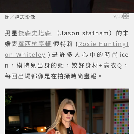
圖／達志影像
9
/
10
男星
傑森史塔森
（Jason statham）的未
婚妻
蘿西杭亭頓
懷特莉 (
Rosie Huntingt
on-Whiteley
)是許多人心中的時尚ico
n，模特兒出身的她，姣好身材+高衣Q，
每回出場都像是在拍攝時尚畫報。