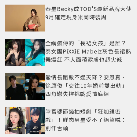
泰星Becky成TOD'S最新品牌大使
9月確定現身米蘭時裝周
全網瘋傳的「長裙女孩」是誰？
泰女團PiXXiE Mabelz灰色長裙熱
舞爆紅 不大面積露膚也超火辣
愛情長跑敵不過天降？安恩真、
徐康俊「交往10年婚前雙出軌」
四角戀失控挑戰愛情底線
陸富婆砸錢拍短劇「狂加親密
戲」！鮮肉男星受不了絕望喊：
別伸舌頭