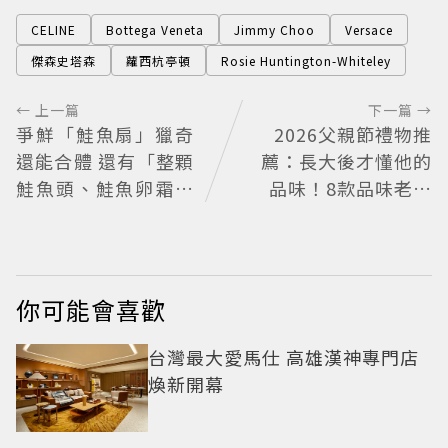
CELINE
Bottega Veneta
Jimmy Choo
Versace
傑森史塔森
蘿西杭亭頓
Rosie Huntington-Whiteley
← 上一篇
下一篇 →
爭鮮「鮭魚扇」獵奇
2026父親節禮物推
還能合體 還有「整顆
薦：長大後才懂他的
鮭魚頭、鮭魚卵霜淇
品味！8款品味老爸
淋」上桌
必收的質感選物
你可能會喜歡
台灣最大愛馬仕 高雄漢神專門店
煥新開幕