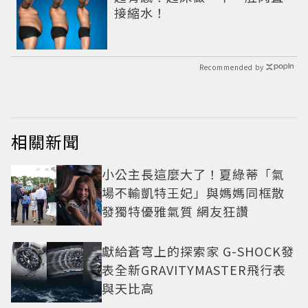
接縮水！
Recommended by
相關新聞
小公主長這麼大了！夏綠蒂「氣
場不輸凱特王妃」與媽媽同框散
發獨特優雅氣質 網友狂讚
獻給蒼穹上的探索家 G-SHOCK發
表全新GRAVITYMASTER飛行表
與天比高