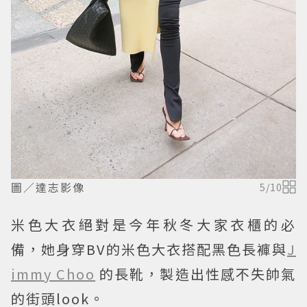
圖／達志影像
5
/
10
米色大衣絕對是今年秋冬大家衣櫃的必
備，她身穿BV的米色大衣搭配黑色長褲與
J
immy Choo
的長靴，製造出性感不失帥氣
的街頭look。