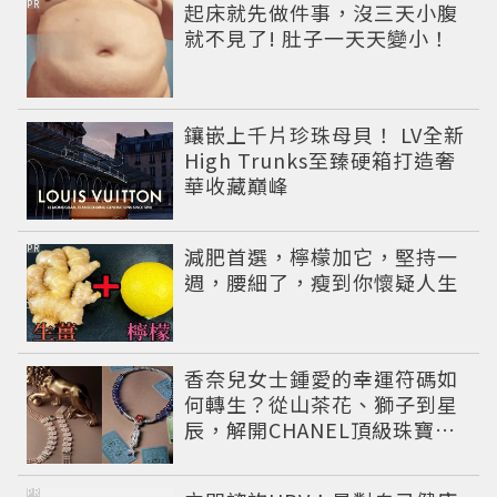
PR
起床就先做件事，沒三天小腹
就不見了! 肚子一天天變小！
鑲嵌上千片珍珠母貝！ LV全新
High Trunks至臻硬箱打造奢
華收藏巔峰
PR
減肥首選，檸檬加它，堅持一
週，腰細了，瘦到你懷疑人生
香奈兒女士鍾愛的幸運符碼如
何轉生？從山茶花、獅子到星
辰，解開CHANEL頂級珠寶
《Signs & Symboles》的信
仰美學
PR