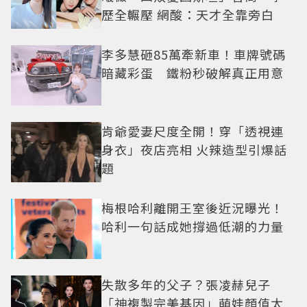
歷全輾壓 網酸：天才全靠旁白
李多慧砸85萬牽新車！車牌號碼
暗藏彩蛋 鐵粉秒破解真正用意
肯爺愛妻尺度全開！穿「透視連
身衣」夜店亮相 火辣造型引爆話
題
梅根哈利離開王室後近況曝光！
哈利一句話成她撐過低潮的力量
失散多年的父子？張凌赫兒子
「神複製完美基因」萌娃顏值太