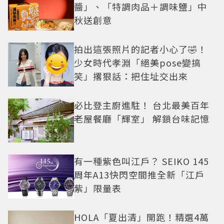
醬」、「特調肉品＋調味鹽」中
秋送創意
拍出這張照片的記者小心了🤣！
少女時代孝淵「絕美pose變搞
笑」撂狠話：把住址交出來
必比登主廚進駐！ 台北最美百年
老屋餐廳「輝室」 解鎖台味記憶
有一種紫色叫江戶？ SEIKO 145
周年A13快閃空間推全新「江戶
紫」限量表
HOLA「夏出清」開跑！精選4萬