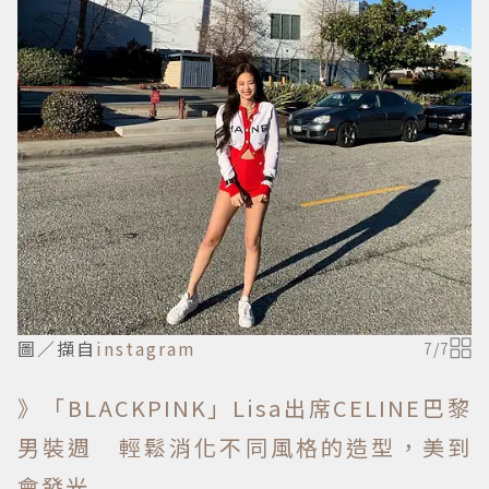
圖／擷自
instagram
7
/
7
》「BLACKPINK」Lisa出席CELINE巴黎
男裝週 輕鬆消化不同風格的造型，美到
會發光