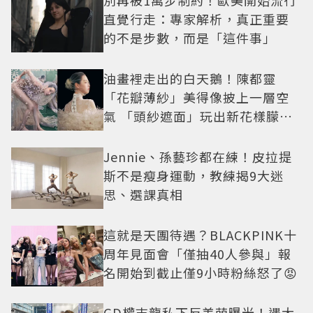
直覺行走：專家解析，真正重要
的不是步數，而是「這件事」
油畫裡走出的白天鵝！陳都靈
「花瓣薄紗」美得像披上一層空
氣 「頭紗遮面」玩出新花樣朦朧
美感太仙
Jennie、孫藝珍都在練！皮拉提
斯不是瘦身運動，教練揭9大迷
思、選課真相
這就是天團待遇？BLACKPINK十
周年見面會「僅抽40人參與」報
名開始到截止僅9小時粉絲怒了😡
GD權志龍私下反差萌曝光！遇大