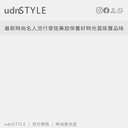
最新
時尚名人
流行穿搭
美妝保養
好時光
賞珠寶
品味
udnSTYLE
流行穿搭
時尚更衣室