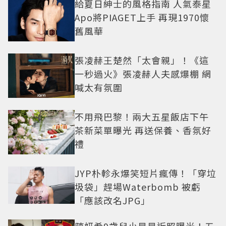
給夏日紳士的風格指南 人氣泰星
Apo將PIAGET上手 再現1970懷
舊風華
張凌赫王楚然「太會親」！《這
一秒過火》張凌赫人夫感爆棚 網
喊太有氛圍
不用飛巴黎！兩大五星飯店下午
茶新菜單曝光 再送保養、香氛好
禮
JYP朴軫永爆笑短片瘋傳！「穿垃
圾袋」趕場Waterbomb 被虧
「應該改名JPG」
陳妍希9歲兒小星星近照曝光！五