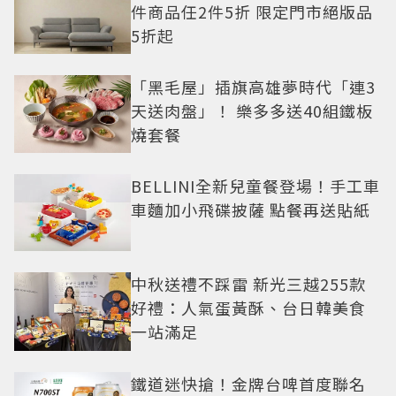
件商品任2件5折 限定門市絕版品
5折起
「黑毛屋」插旗高雄夢時代「連3
天送肉盤」！ 樂多多送40組鐵板
燒套餐
BELLINI全新兒童餐登場！手工車
車麵加小飛碟披薩 點餐再送貼紙
中秋送禮不踩雷 新光三越255款
好禮：人氣蛋黃酥、台日韓美食
一站滿足
鐵道迷快搶！金牌台啤首度聯名