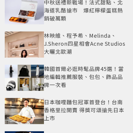
中秋送禮新戰場！法式甜點、北
海道乳酪搶市 爆紅檸檬蛋糕熱
銷破萬顆
林映維、程予希、Melinda、
J.Sheron四星相會Acne Studios
大曬北歐潮
韓國首爾必逛時髦品牌45選！當
地編輯推薦服裝、包包、飾品品
牌一次看
日本咖哩麵包冠軍首登台！台南
香格里拉開賣 得獎可頌搶先日本
上市