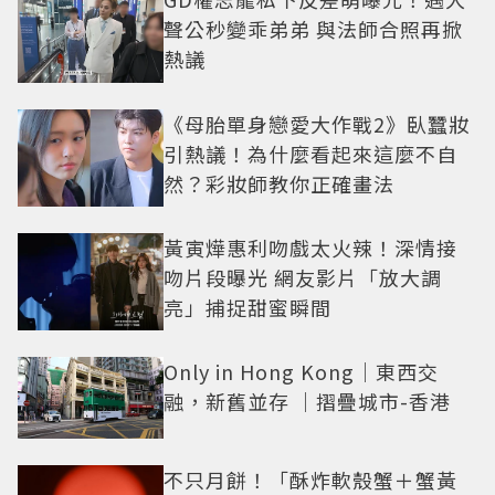
聲公秒變乖弟弟 與法師合照再掀
熱議
《母胎單身戀愛大作戰2》臥蠶妝
引熱議！為什麼看起來這麼不自
然？彩妝師教你正確畫法
黃寅燁惠利吻戲太火辣！深情接
吻片段曝光 網友影片「放大調
亮」捕捉甜蜜瞬間
Only in Hong Kong｜東西交
融，新舊並存 ｜摺疊城市-香港
不只月餅！「酥炸軟殼蟹＋蟹黃