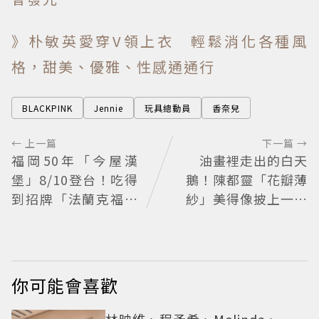
》朴敏英愛穿V領上衣 輕鬆消化各種風
格，甜美、優雅、性感通通行
BLACKPINK
Jennie
玩具總動員
香奈兒
← 上一篇
下一篇 →
福岡50年「今屋漢
油畫裡走出的白天
堡」8/10登台！吃得
鵝！陳都靈「花瓣薄
到招牌「法蘭克福起
紗」美得像披上一層
司雞蛋堡」
空氣 「頭紗遮面」玩
出新花樣朦朧美感太
仙
你可能會喜歡
林映維、程予希、Melinda、