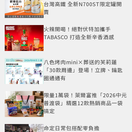
台灣高鐵 全新N700ST限定罐開
賣
火辣開喝！絕對伏特加攜手
TABASCO 打造全新辛香酒感
八色烤肉mini×葬送的芙莉蓮
「30款周邊」登場！立牌、鑰匙
圈通通有
限量1萬袋！萊爾富推「2026中元
普渡袋」精選12款熱銷商品一袋
搞定
命定日常包搭配零負擔