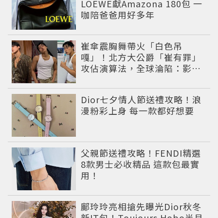
LOEWE獻Amazona 180包 一
咖陪爸爸用好多年
崔傘震胸舞帶火「白色吊
嘎」！北方大公爵「崔有罪」
攻佔演算法，全球淪陷：影片
怎麼看不完
Dior七夕情人節送禮攻略！浪
漫粉彩上身 每一款都好想要
父親節送禮攻略！FENDI精選
8款男士必收精品 這款包最實
用！
鄺玲玲亮相搶先曝光Dior秋冬
新IT包！Toujours Hobo半月