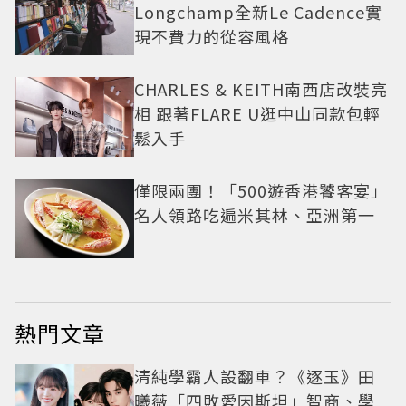
Longchamp全新Le Cadence實
現不費力的從容風格
CHARLES & KEITH南西店改裝亮
相 跟著FLARE U逛中山同款包輕
鬆入手
僅限兩團！「500遊香港饕客宴」
名人領路吃遍米其林、亞洲第一
熱門文章
清純學霸人設翻車？《逐玉》田
曦薇「四敗愛因斯坦」智商、學