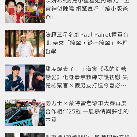
官神似陳曉 網驚直呼「縮小版爸
爸」
法籍三星名廚Paul Pairet揮軍台
北 帶來「簡單，從不簡單」料理
哲學
甜度爆表了！丁海寅《我的荒糖
戀愛》化身拳擊教練守護初戀 失
憶檢察官×假男友打造今夏必看
小甜劇
勞力士 x 蒙特雷老爺車大賽再度
合作相伴25載 一展熱情與夢想的
本質
別再被1萬步制約！歐美開始流行