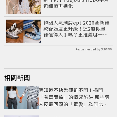
包細節再進化
韓國人氣潮牌ept 2026全新鞋
款舒適度更升級！這2雙限量
鞋值得入手嗎？更推薦哪一
款？
Recommended by
相關新聞
明知道不快樂卻離不開！揭開
「有毒關係」的情感陷阱 那些讓
人反覆回頭的「毒愛」為何比菸
還難戒？