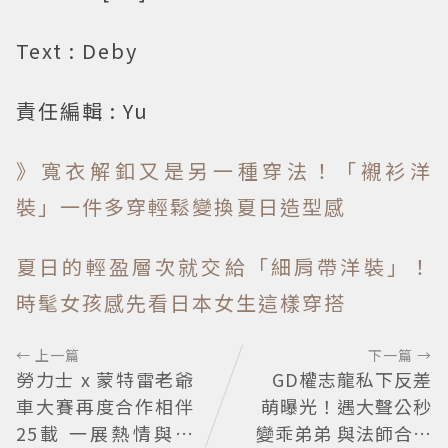
Text : Deby
責任編輯 : Yu
》寬衣解釦又是另一種穿法！「襯衫洋
裝」一件多穿輕鬆變換夏日造型感
夏日的輕盈層次就交給「細肩帶洋裝」！
時髦女孩感先看日本女生這樣穿搭
← 上一篇
下一篇 →
勞力士 x 蒙特雷老爺
GD權志龍私下反差
車大賽再度合作相伴
萌曝光！遇大聲公秒
25載 一展熱情與夢
變乖弟弟 與法師合照