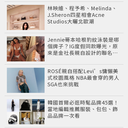
的復古運動穿搭 LOOK
林映維、程予希、Melinda、
J.Sheron四星相會Acne
Studios大曬北歐潮
Jennie哥本哈根豹紋泳裝是哪
個牌子？IG度假同款曝光，原
來是金社長親自設計的聯名系
列，編輯推薦其他4款
ROSÉ親自搭配Levi’s慵懶美
式校園風格 NBA最會穿的男人
SGA也來挑戰
韓國首爾必逛時髦品牌45選！
當地編輯推薦服裝、包包、飾
品品牌一次看