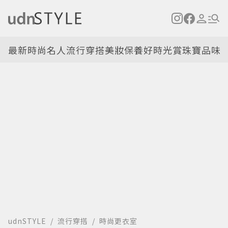
最新
時尚名人
流行穿搭
美妝保養
好時光
賞珠寶
品味
udnSTYLE
流行穿搭
時尚更衣室