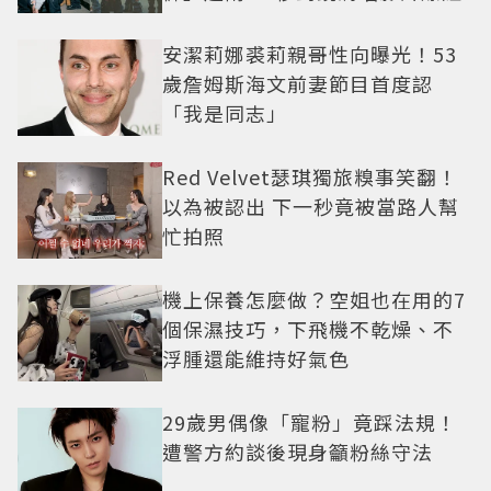
安潔莉娜裘莉親哥性向曝光！53
歲詹姆斯海文前妻節目首度認
「我是同志」
Red Velvet瑟琪獨旅糗事笑翻！
以為被認出 下一秒竟被當路人幫
忙拍照
機上保養怎麼做？空姐也在用的7
個保濕技巧，下飛機不乾燥、不
浮腫還能維持好氣色
29歲男偶像「寵粉」竟踩法規！
遭警方約談後現身籲粉絲守法