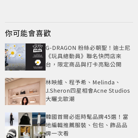
想的本質
再掀熱議
你可能會喜歡
G-DRAGON 粉絲必朝聖！迪士尼
《玩具總動員》聯名快閃店來
台，限定商品與打卡亮點公開
林映維、程予希、Melinda、
J.Sheron四星相會Acne Studios
大曬北歐潮
韓國首爾必逛時髦品牌45選！當
地編輯推薦服裝、包包、飾品品
牌一次看