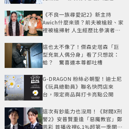
疑框架展開
《不良一族尋愛記2》新主持
Awich什麼來頭？前夫被槍殺、家
裡被槍掃射 人生經歷比參演者還
抓馬！
這也太不像了！傑森史塔森「巨
型充氣人偶分身」看了只想說：
蛤？ 驚喜連本尊都吐槽
G-DRAGON 粉絲必朝聖！迪士尼
《玩具總動員》聯名快閃店來
台，限定商品與打卡亮點公開
這次有鈔能力也沒用！《財閥X刑
警2》安普賢重逢「惡魔教官」鄭
恩彩 首播收視6.1%超第一季開紅