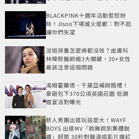
盤
BLACKPINK十週年活動惹怒粉
絲！Jisoo下場滅火道歉：對不起
讓你們失望
淡斑保養怎麼擦都沒效？皮膚科
林暐熙醫師揭3大關鍵，30+女性
最該注意這個問題
湯姆霍蘭德、千黛亞補辦婚禮！
豪砸包下370公頃英國莊園 低調
婚宴派對曝光
新人男團出道玩這麼大！WAYF
BOYS 出道MV「跳舞跳到集體脫
褲」超鬧 30秒對鏡清唱影片爆紅