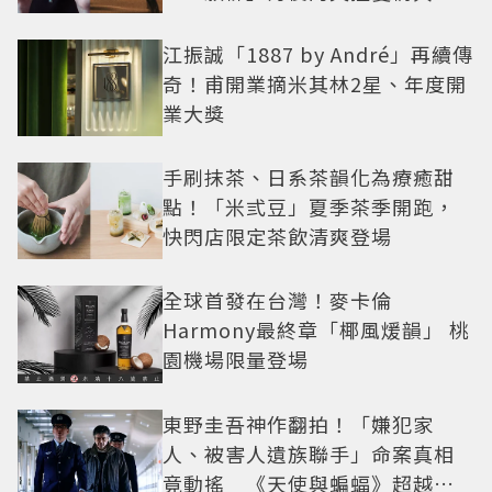
紅之路
江振誠「1887 by André」再續傳
奇！甫開業摘米其林2星、年度開
業大獎
手刷抹茶、日系茶韻化為療癒甜
點！「米弎豆」夏季茶季開跑，
快閃店限定茶飲清爽登場
全球首發在台灣！麥卡倫
Harmony最終章「椰風煖韻」 桃
園機場限量登場
東野圭吾神作翻拍！「嫌犯家
人、被害人遺族聯手」命案真相
竟動搖 《天使與蝙蝠》超越懸