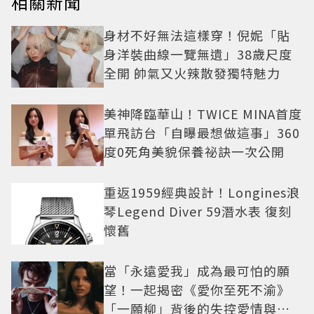
相關新聞
身材不好無法這樣穿！倪妮「貼
身洋裝曲線一覽無遺」38歲尺度
全開 帥氣又火辣散發獨特魅力
美神降臨華山！TWICE MINA首度
單飛訪台「自曝最想做這事」360
度0死角美貌保養祕訣一次公開
重返1959經典設計！Longines浪
琴Legend Diver 59潛水表 復刻
懷舊
當「永遠愛我」成為最可怕的願
望！一起揭密《愛你至死不渝》
「一願柳」背後的失控愛情與爆