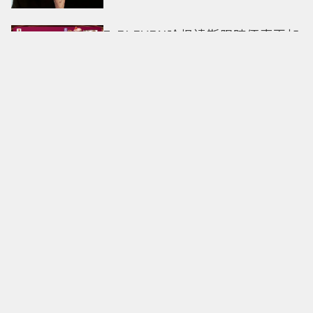
7-ELEVEN哈根達斯限時優惠再加
碼 迷你杯、雪糕、雪酥「買10送
13」
全國電子台南仁德中山店開幕！
限時5天指定家電9折 還有每日限
量商品
明知道不快樂卻離不開！揭開
「有毒關係」的情感陷阱 那些讓
人反覆回頭的「毒愛」為何比菸
還難戒？
中秋送禮新戰場！法式甜點、北
海道乳酪搶市 爆紅檸檬蛋糕熱
銷破萬顆