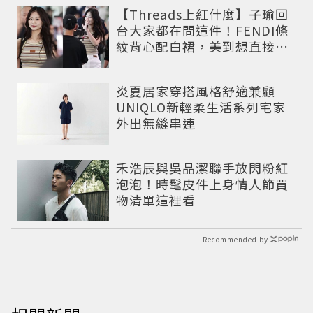
【Threads上紅什麼】子瑜回
台大家都在問這件！FENDI條
紋背心配白裙，美到想直接複
製
炎夏居家穿搭風格舒適兼顧
UNIQLO新輕柔生活系列宅家
外出無縫串連
禾浩辰與吳品潔聯手放閃粉紅
泡泡！時髦皮件上身情人節買
物清單這裡看
Recommended by