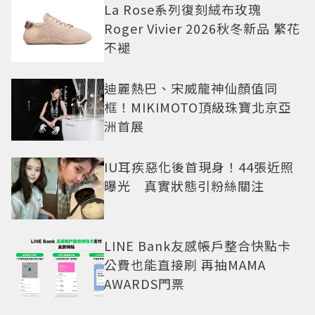
La Rose系列復刻絨布玫瑰
Roger Vivier 2026秋冬新品 繁花
不褪
迪麗熱巴、宋威龍神仙顏值同
框！MIKIMOTO頂級珠寶北京亞
洲首展
IU耳疾惡化後首現身！44張近照
曝光 真實狀態引粉絲關注
LINE Bank友感帳戶整合快點卡
公費也能直接刷 再抽MAMA
AWARDS門票