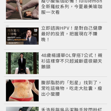
瘦小腹瑜珈必備！lululemon
全新羅紋系列，今夏最美瑜珈
服一次看
PR
立即諮詢HPV！是對自己健康
最好的投資，把握現在不嫌
晚！
48歲楊謹華OL穿搭7公式！襯
衫這樣穿不只超減齡還很顯天
鵝頸
PR
腹部脂肪的「剋星」找到了，
常吃這幾物，吃走大肚囊，瘦
出小蠻腰
禾浩辰與吳品潔聯手放閃粉紅