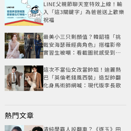
LINE父親節聊天室特效上線！輸
入「這3關鍵字」為爸爸送上歡樂
祝福
最美小三只剩顏值？韓韶禧「挑
戰安海瑟薇經典角色」搭檔影帝
實習生被嘲：看截圖就感受到演
技
這次不當仙女改當帥姐！迪麗熱
巴「英倫老錢風西裝」造型帥翻
化身馬術師網喊：現代版李長歌
熱門文章
清純學霸人設翻車？《逐玉》田