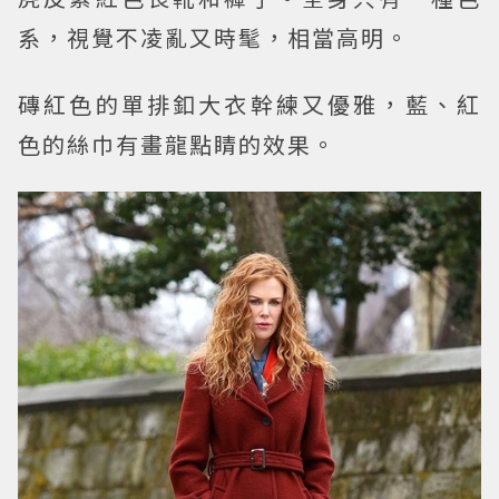
系，視覺不凌亂又時髦，相當高明。
磚紅色的單排釦大衣幹練又優雅，藍、紅
色的絲巾有畫龍點睛的效果。