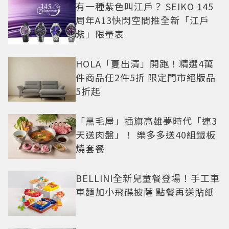
有一種紫色叫江戶？ SEIKO 145
周年A13快閃空間推全新「江戶
紫」限量表
HOLA「夏出清」開跑！精選4萬
件商品任2件5折 限定門市絕版品
5折起
「黑毛屋」插旗高雄夢時代「連3
天送肉盤」！ 樂多多送40組鐵板
燒套餐
BELLINI全新兒童餐登場！手工車
車麵加小飛碟披薩 點餐再送貼紙