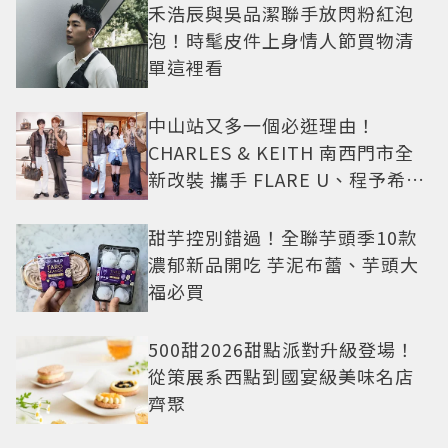
禾浩辰與吳品潔聯手放閃粉紅泡
泡！時髦皮件上身情人節買物清
單這裡看
中山站又多一個必逛理由！
CHARLES & KEITH 南西門市全
新改裝 攜手 FLARE U、程予希演
繹秋季時尚
甜芋控別錯過！全聯芋頭季10款
濃郁新品開吃 芋泥布蕾、芋頭大
福必買
500甜2026甜點派對升級登場！
從策展系西點到國宴級美味名店
齊聚