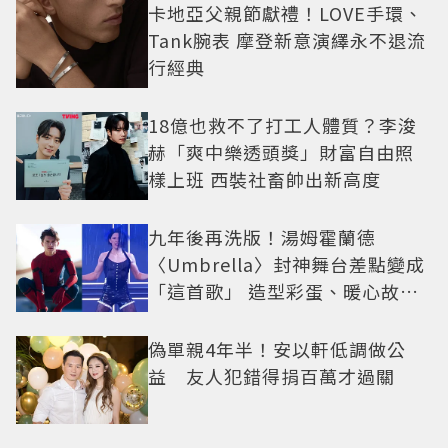
卡地亞父親節獻禮！LOVE手環、
Tank腕表 摩登新意演繹永不退流
行經典
18億也救不了打工人體質？李浚
赫「爽中樂透頭獎」財富自由照
樣上班 西裝社畜帥出新高度
九年後再洗版！湯姆霍蘭德
〈Umbrella〉封神舞台差點變成
「這首歌」 造型彩蛋、暖心故事
一次公開
偽單親4年半！安以軒低調做公
益 友人犯錯得捐百萬才過關