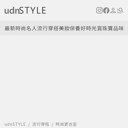
最新
時尚名人
流行穿搭
美妝保養
好時光
賞珠寶
品味
udnSTYLE
流行穿搭
時尚更衣室