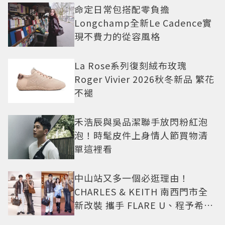
命定日常包搭配零負擔
Longchamp全新Le Cadence實
現不費力的從容風格
La Rose系列復刻絨布玫瑰
Roger Vivier 2026秋冬新品 繁花
不褪
禾浩辰與吳品潔聯手放閃粉紅泡
泡！時髦皮件上身情人節買物清
單這裡看
中山站又多一個必逛理由！
CHARLES & KEITH 南西門市全
新改裝 攜手 FLARE U、程予希演
繹秋季時尚