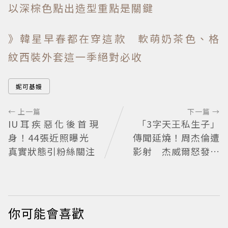
以深棕色點出造型重點是關鍵
》韓星早春都在穿這款 軟萌奶茶色、格
紋西裝外套這一季絕對必收
妮可基嫚
← 上一篇
下一篇 →
IU耳疾惡化後首現
「3字天王私生子」
身！44張近照曝光
傳聞延燒！周杰倫遭
真實狀態引粉絲關注
影射 杰威爾怒發聲
明
你可能會喜歡