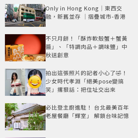
Only in Hong Kong｜東西交
融，新舊並存 ｜摺疊城市-香港
不只月餅！「酥炸軟殼蟹＋蟹黃
醬」、「特調肉品＋調味鹽」中
秋送創意
拍出這張照片的記者小心了🤣！
少女時代孝淵「絕美pose變搞
笑」撂狠話：把住址交出來
必比登主廚進駐！ 台北最美百年
老屋餐廳「輝室」 解鎖台味記憶