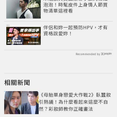
泡泡！時髦皮件上身情人節買
物清單這裡看
PR
伴侶和妳一起預防HPV，才有
資格說愛妳！
Recommended by
相關新聞
《母胎單身戀愛大作戰2》臥蠶妝
引熱議！為什麼看起來這麼不自
然？彩妝師教你正確畫法