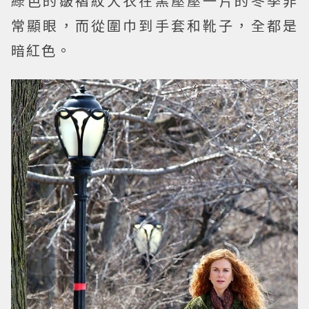
綠色的皺褶紋大衣在黑壓壓一片的冬季非
常顯眼，而從圍巾到手套和靴子，全都是
暗紅色。