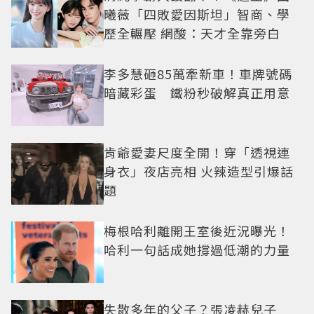
曦薇「四敗愛因斯坦」智商、學
歷全輾壓 網酸：天才全靠旁白
李多慧砸85萬牽新車！車牌號碼
暗藏彩蛋 鐵粉秒破解真正用意
肯爺愛妻尺度全開！穿「透視連
身衣」夜店亮相 火辣造型引爆話
題
梅根哈利離開王室後近況曝光！
哈利一句話成她撐過低潮的力量
失散多年的父子？張凌赫兒子