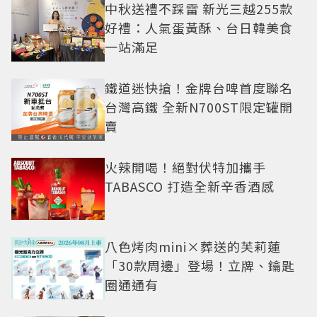
中秋送禮不踩雷 新光三越255款
好禮：人氣蛋黃酥、台日韓美食
一站滿足
鐵道迷快搶！金牌台啤首度聯名
台灣高鐵 全新N700ST限定罐開
賣
火辣開喝！絕對伏特加攜手
TABASCO 打造全新辛香酒感
八色烤肉mini×葬送的芙莉蓮
「30款周邊」登場！立牌、鑰匙
圈通通有