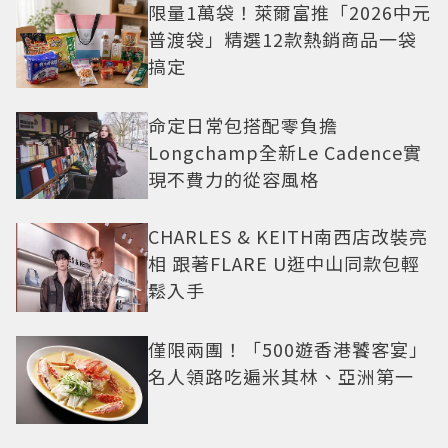
限量1萬袋！萊爾富推「2026中元
普渡袋」精選12款熱銷商品一袋
搞定
命定日常包搭配零負擔
Longchamp全新Le Cadence實
現不費力的從容風格
CHARLES & KEITH南西店改裝亮
相 跟著FLARE U逛中山同款包輕
鬆入手
僅限兩團！「500遊香港饕客宴」
名人領路吃遍米其林、亞洲第一