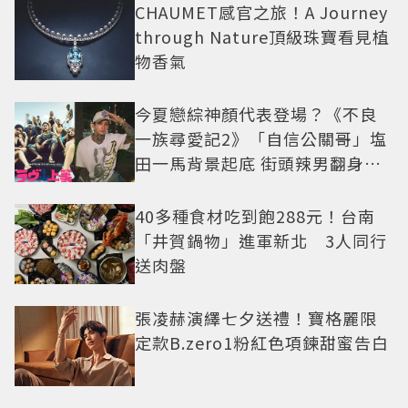
CHAUMET感官之旅！A Journey
through Nature頂級珠寶看見植
物香氣
今夏戀綜神顏代表登場？《不良
一族尋愛記2》「自信公關哥」塩
田一馬背景起底 街頭辣男翻身當
老闆
40多種食材吃到飽288元！台南
「井賀鍋物」進軍新北 3人同行
送肉盤
張凌赫演繹七夕送禮！寶格麗限
定款B.zero1粉紅色項鍊甜蜜告白