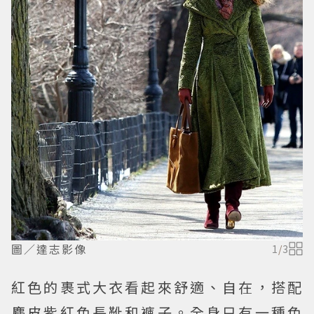
圖／達志影像
1
/
3
紅色的裹式大衣看起來舒適、自在，搭配
麂皮紫紅色長靴和褲子。全身只有一種色