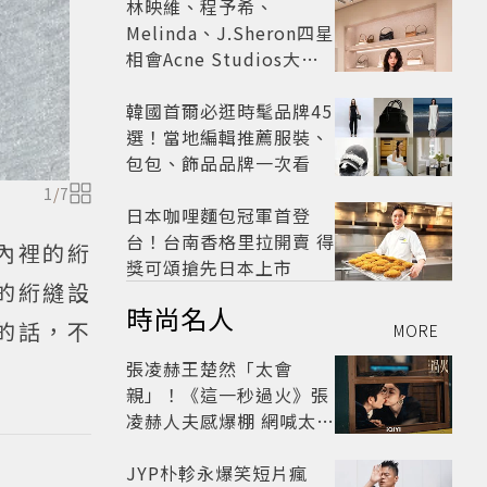
林映維、程予希、
Melinda、J.Sheron四星
相會Acne Studios大曬
北歐潮
韓國首爾必逛時髦品牌45
選！當地編輯推薦服裝、
包包、飾品品牌一次看
1
/
7
日本咖哩麵包冠軍首登
台！台南香格里拉開賣 得
內裡的絎
獎可頌搶先日本上市
的絎縫設
時尚名人
的話，不
MORE
張凌赫王楚然「太會
親」！《這一秒過火》張
凌赫人夫感爆棚 網喊太有
氛圍
JYP朴軫永爆笑短片瘋