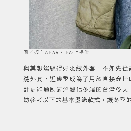
圖／擷自WEAR， FACY提供
與其想駕馭得好羽絨外套，不如先從
縫外套，近幾季成為了用於直接穿搭
計更能適應氣溫變化多端的台灣冬天
妨參考以下的基本墨綠款式，讓冬季