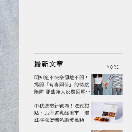
最新文章
MORE
明知道不快樂卻離不開！
揭開「有毒關係」的情感
陷阱 那些讓人反覆回頭的
「毒愛」為何比菸還難
戒？
中秋送禮新戰場！法式甜
點、北海道乳酪搶市 爆
紅檸檬蛋糕熱銷破萬顆