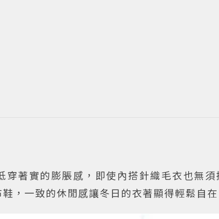
低穿著實的膨脹感，即使內搭針織毛衣也無須
布鞋，一致的休閒感讓冬日的衣著顯得輕鬆自在