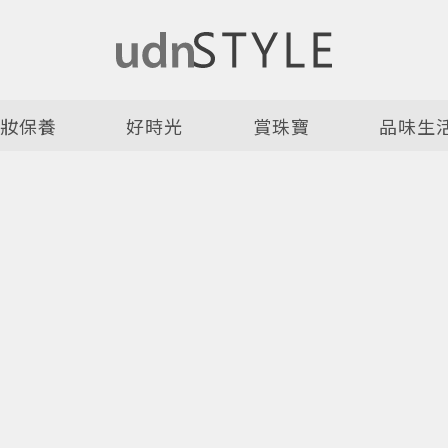
美妝保養
好時光
賞珠寶
品味生