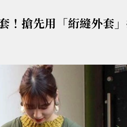
套！搶先用「絎縫外套」