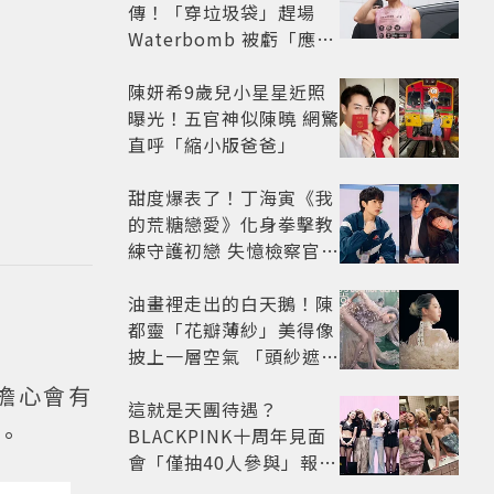
傳！「穿垃圾袋」趕場
Waterbomb 被虧「應該
改名JPG」
陳妍希9歲兒小星星近照
曝光！五官神似陳曉 網驚
直呼「縮小版爸爸」
甜度爆表了！丁海寅《我
的荒糖戀愛》化身拳擊教
練守護初戀 失憶檢察官×
假男友打造今夏必看小甜
劇
油畫裡走出的白天鵝！陳
都靈「花瓣薄紗」美得像
披上一層空氣 「頭紗遮
面」玩出新花樣朦朧美感
擔心會有
太仙
這就是天團待遇？
。
BLACKPINK十周年見面
會「僅抽40人參與」報名
開始到截止僅9小時粉絲