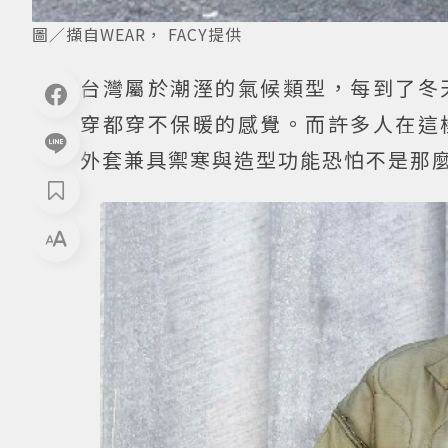
圖／擷自WEAR， FACY提供
台灣屬於潮溼的氣候類型，每到了冬
穿都穿不保暖的感覺。而許多人在這
外套兼具禦寒與造型功能恐怕不是那