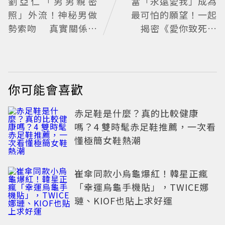
劉亞仁「男男親密
當「永遠愛我」成為
照」外流！神秘男做
最可怕的願望！一起
勢索吻 真實關係引
揭密《愛你致死不
猜測
渝》「一願柳」背後
的失控愛情與爆紅之
路
你可能會喜歡
赤足鞋是什麼？真的比較健康
嗎？4 雙時髦赤足鞋推薦，一次看
懂極簡女鞋熱潮
崔傘同款小烏龜爆紅！韓星正瘋
「幸運烏龜手機貼」，TWICE娜
璉、KIOF也貼上求好運