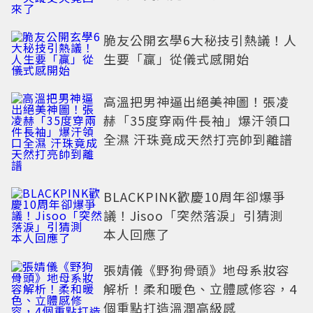
脆友公開玄學6大秘技引熱議！人
生要「贏」從儀式感開始
高溫把男神逼出絕美神圖！張凌
赫「35度穿兩件長袖」爆汗領口
全濕 汗珠竟成天然打亮帥到離譜
BLACKPINK歡慶10周年卻爆爭
議！Jisoo「突然落淚」引猜測
本人回應了
張婧儀《野狗骨頭》地母系妝容
解析！柔和暖色、立體感修容，4
個重點打造溫潤高級感