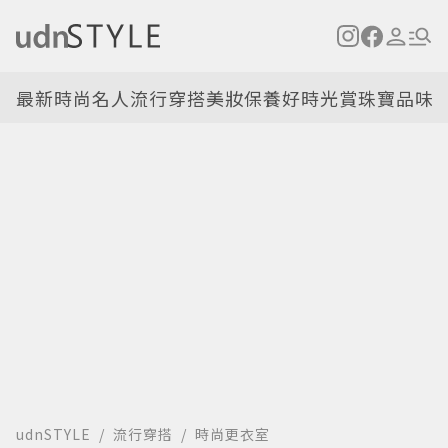
最新
時尚名人
流行穿搭
美妝保養
好時光
賞珠寶
品味
udnSTYLE
流行穿搭
時尚更衣室