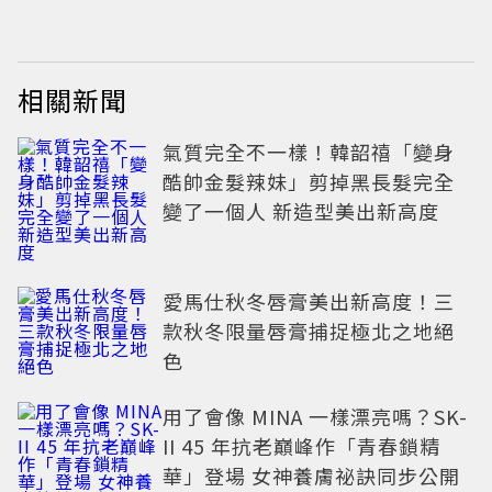
相關新聞
氣質完全不一樣！韓韶禧「變身
酷帥金髮辣妹」剪掉黑長髮完全
變了一個人 新造型美出新高度
愛馬仕秋冬唇膏美出新高度！三
款秋冬限量唇膏捕捉極北之地絕
色
用了會像 MINA 一樣漂亮嗎？SK-
II 45 年抗老巔峰作「青春鎖精
華」登場 女神養膚祕訣同步公開