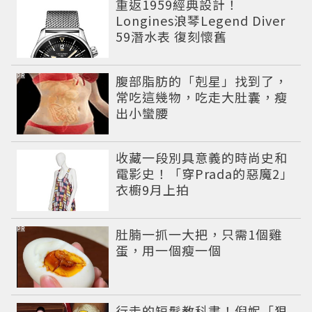
重返1959經典設計！
Longines浪琴Legend Diver
59潛水表 復刻懷舊
PR
腹部脂肪的「剋星」找到了，
常吃這幾物，吃走大肚囊，瘦
出小蠻腰
收藏一段別具意義的時尚史和
電影史！「穿Prada的惡魔2」
衣櫥9月上拍
PR
肚腩一抓一大把，只需1個雞
蛋，用一個瘦一個
行走的短髮教科書！倪妮「狠