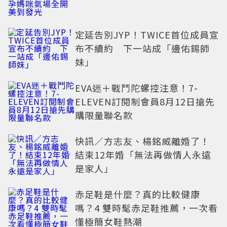
光
定延告別JYP！TWICE首位成員宣
布不續約 下一站成「邊佑錫師
妹」
EVA迷＋戰鬥陀螺控注意！7-
ELEVEN訂閱制會員8月12日搶先
購限量聯名款
快訊／方志友、楊銘威離婚了！
結束12年婚「無法再做情人永遠
是家人」
赤足鞋是什麼？真的比較健康
嗎？4 雙時髦赤足鞋推薦，一次看
懂極簡女鞋熱潮