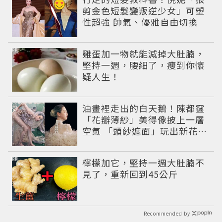
剪金色短髮變叛逆少女」可塑
性超強 帥氣、優雅自由切換
PR
雞蛋加一物就能減掉大肚腩，
堅持一週，腰細了，瘦到你懷
疑人生！
油畫裡走出的白天鵝！陳都靈
「花瓣薄紗」美得像披上一層
空氣 「頭紗遮面」玩出新花樣
朦朧美感太仙
PR
檸檬加它，堅持一週大肚腩不
見了，重新回到45公斤
Recommended by