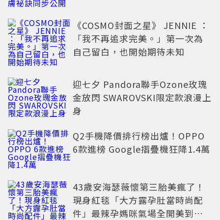
《COSMO封面之星》 JENNIE ：
「我不再追求完美。」第一次為
自己留白，也開始期待未知
迎七夕 Pandora聯手Ozone玫瑰
金放閃 SWAROVSKI限定款浪漫上
身
Q2手機降價排行榜出爐！OPPO
6款進榜 Google摺疊機狂降1.4萬
43歲安海瑟薇懷第三胎美瘋了！
現身紅毯「大方露孕肚當時尚配
件」最辣孕媽咪氣場全開美到發