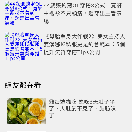
44歲張鈞甯OL穿搭8公式！寬褲
＋襯衫不只顯瘦，還穿出主管氣
場
《母胎單身大作戰2》美女主持人
姜漢娜IG私服更是約會範本：5個
提升氣質穿搭Tips公開
網友都在看
PR
雞蛋這樣吃 連吃3天肚子平
了，大肚腩不見了，脂肪沒
了！