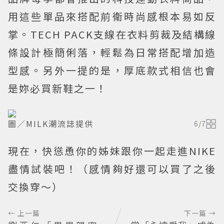
用這些單品來搭配前衛時尚感根本易如反
掌。TECH PACK支線在衣料剪裁及結構線
條設計極簡俐落，輕鬆為日常搭配增加造
型感。另外一提的是，厚底款式相信也會
是妳必買新鞋之一！
圖／MILK潮流誌提供
6
/
7
現在，快慫恿你的姊妹跟你一起走進NIKE
盡情試裝吧！（感情夠好還可以買了之後
交換穿～）
← 上一篇
下一篇 →