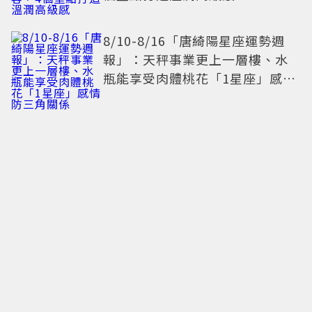
8/10-8/16「唐綺陽星座運勢週
報」：天秤事業更上一層樓、水
瓶能享受肉體桃花「1星座」感情
防三角關係
布蘭妮整形竟出意外 ！「左眼垮
掉」長達4周 氣炸喊：不能相信任
何人
又麻又甜！肯德基「青花椒花生
蛋撻」新登場 還能變身七夕蛋撻
花束
減法美學重塑感官邊界：數位排
毒，一場關於內在秩序的靜謐革