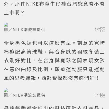
外，那件NIKE布章牛仔褲台灣究竟會不會
上市啊？
圖／MILK潮流誌提供
4
/
7
全身黑色調也可以這麼有型。刻意的寬垮
棉褲配高筒球鞋，與合身感的羽絨冬裝上
衣剛好對比，在合身與寬鬆之間表現女孩
在意的曲線及比例，顛覆運動服只能運動
風的思考邏輯，西部警探都沒有妳們帥！
圖／MILK潮流誌提供
5
/
7
品牌每季都會推出的科技運動衣料商品，