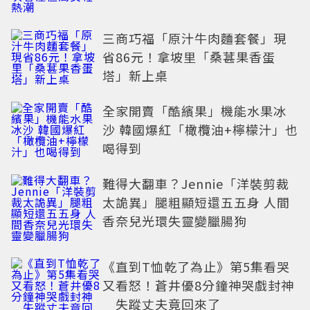
三商巧福「原汁牛肉麵套餐」現
省86元！拿坡里「桑葚果香蛋
塔」新上桌
全家開賣「酷繽果」機能水果冰
沙 韓國爆紅「橄欖油+檸檬汁」也
喝得到
難得大翻車？Jennie「洋裝剪裁
太詭異」腿粗顯短還五五身 人間
香奈兒光環失靈變臘腸狗
《直到T恤乾了為止》第5集看哭
又看怒！蒼井優8分鐘神哭戲封神
失蹤丈夫竟回來了