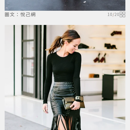
圖文：悅己網
10
/
20