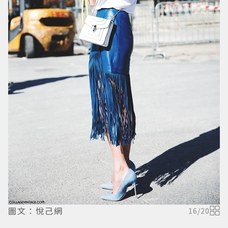
圖文：悅己網
16
/
20