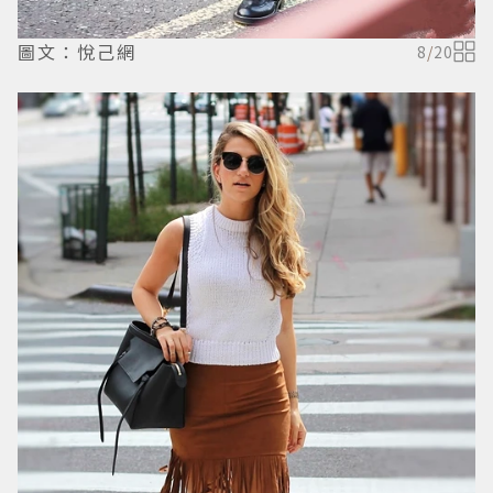
圖文：悅己網
8
/
20