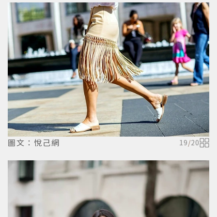
圖文：悅己網
19
/
20