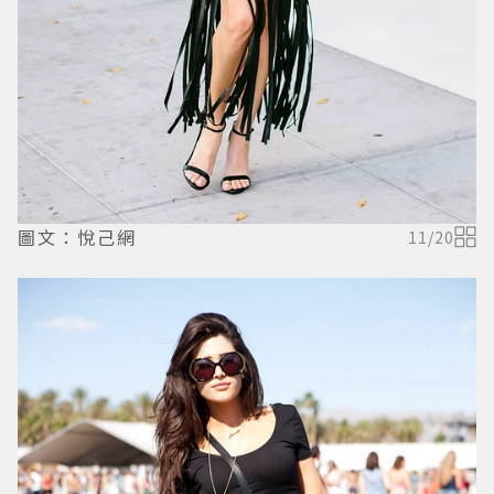
圖文：悅己網
11
/
20