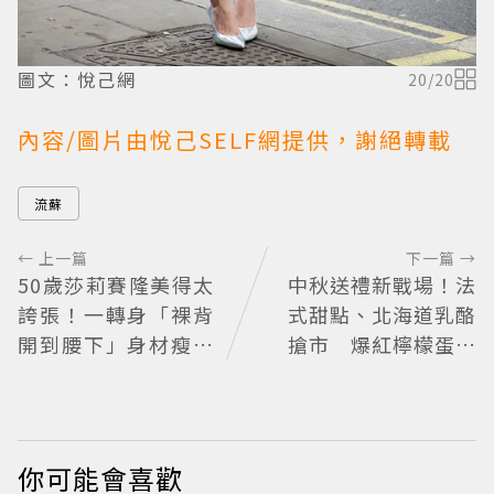
圖文：悅己網
20
/
20
內容/圖片由悅己SELF網提供，謝絕轉載
流蘇
← 上一篇
下一篇 →
50歲莎莉賽隆美得太
中秋送禮新戰場！法
誇張！一轉身「裸背
式甜點、北海道乳酪
開到腰下」身材瘦到
搶市 爆紅檸檬蛋糕
0死角 逆天狀態根本
熱銷破萬顆
不像年過半百
你可能會喜歡