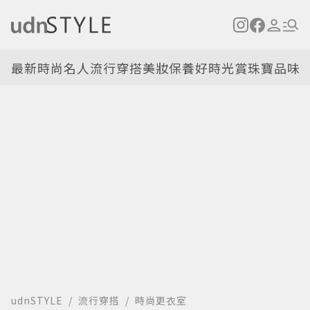
最新
時尚名人
流行穿搭
美妝保養
好時光
賞珠寶
品味
udnSTYLE
流行穿搭
時尚更衣室