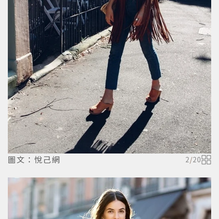
圖文：悅己網
2
/
20