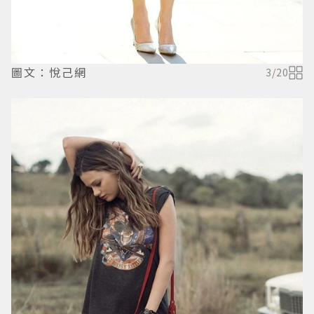
圖文：悅己網
3
/
20