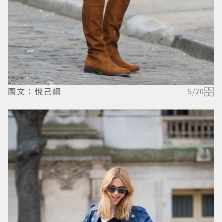
圖文：悅己網
5
/
20