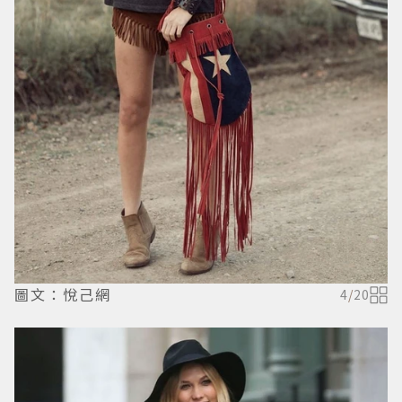
圖文：悅己網
4
/
20