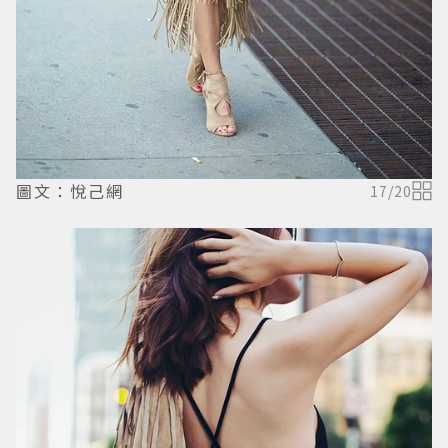
圖文：悅己網
17
/
20