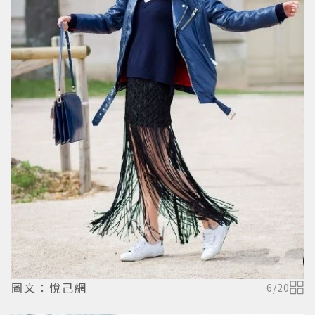
圖文：悅己網
6
/
20