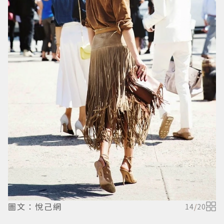
圖文：悅己網
14
/
20