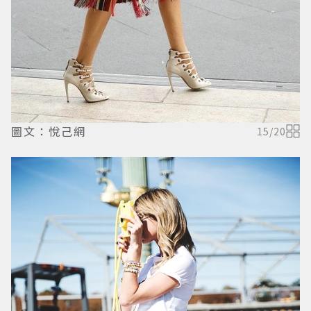
圖文：悅己網
15
/
20