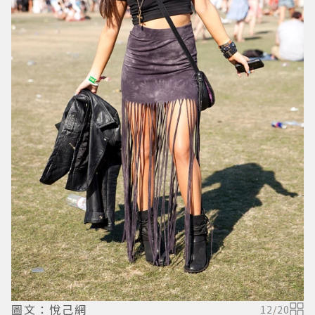
圖文：悅己網
12
/
20