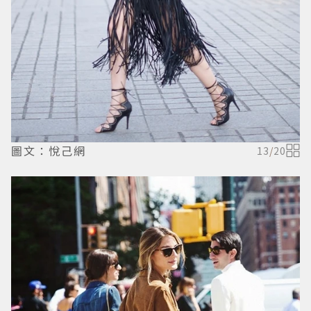
圖文：悅己網
13
/
20