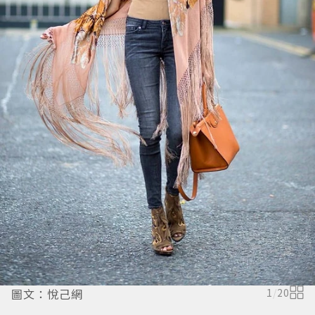
圖文：悅己網
1
/
20