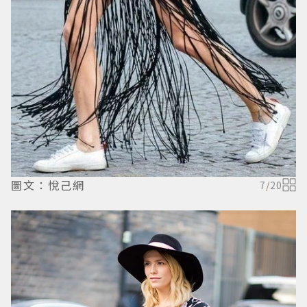
圖文：悅己網
7
/
20