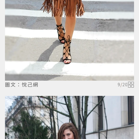
圖文：悅己網
9
/
20