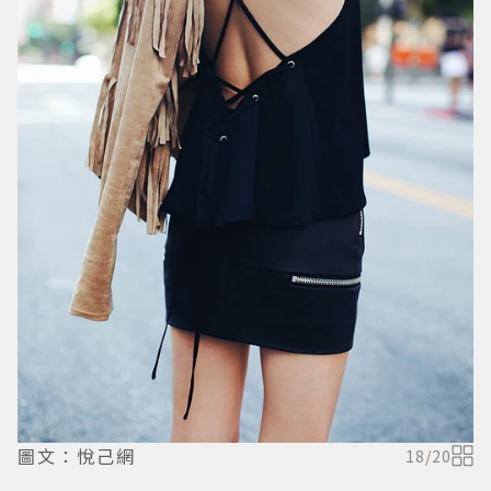
圖文：悅己網
18
/
20