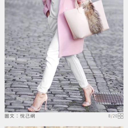
圖文：悅己網
8
/
20