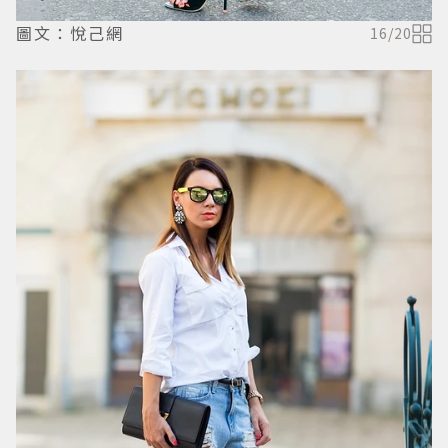
圖文：悅己網
16
/
20