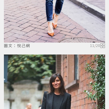
圖文：悅己網
11
/
20