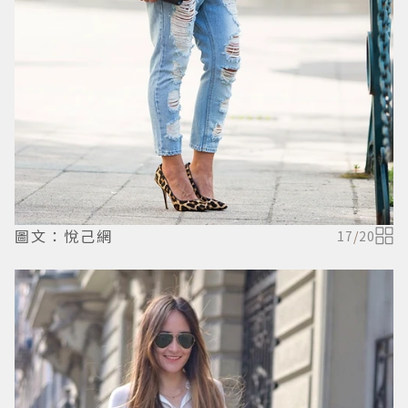
圖文：悅己網
17
/
20