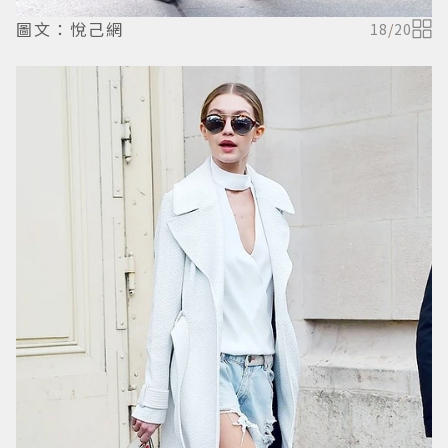
圖文：悅己網
18
/
20