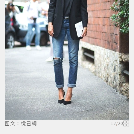
圖文：悅己網
12
/
20