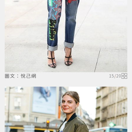
圖文：悅己網
15
/
20