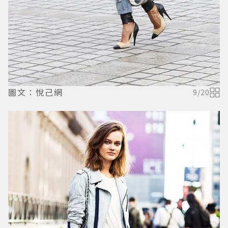
圖文：悅己網
9
/
20