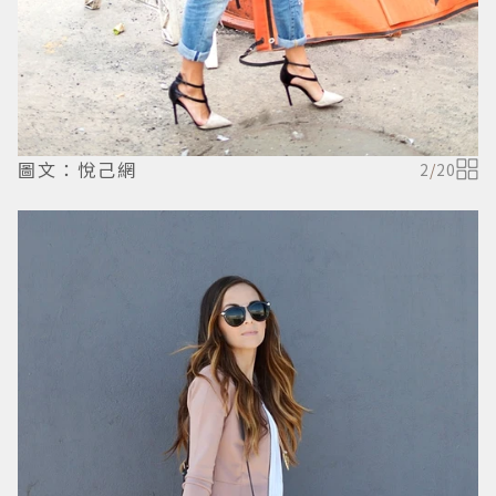
圖文：悅己網
2
/
20