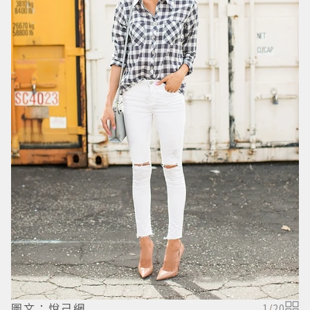
圖文：悅己網
1
/
20