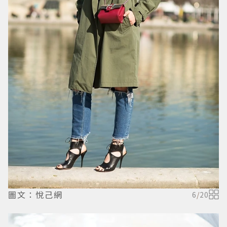
圖文：悅己網
6
/
20