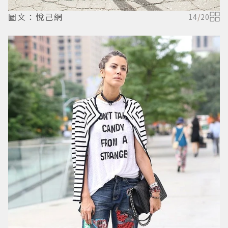
圖文：悅己網
14
/
20