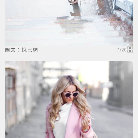
圖文：悅己網
7
/
20