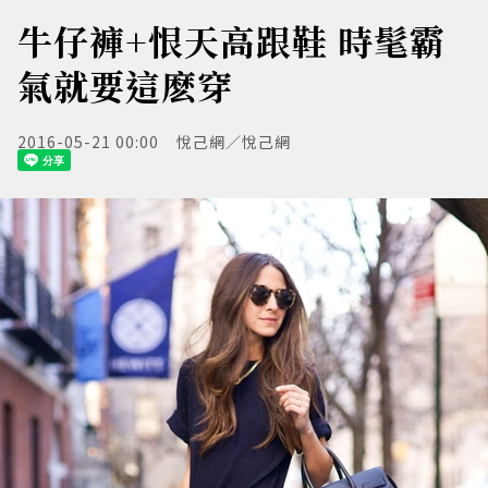
牛仔褲+恨天高跟鞋 時髦霸
氣就要這麽穿
2016-05-21 00:00
悅己網／悅己網