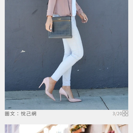
圖文：悅己網
3
/
20