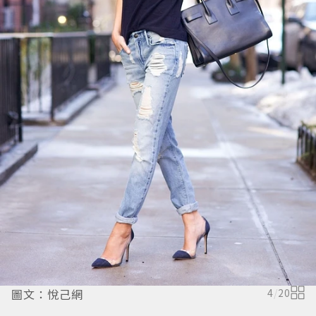
圖文：悅己網
4
/
20