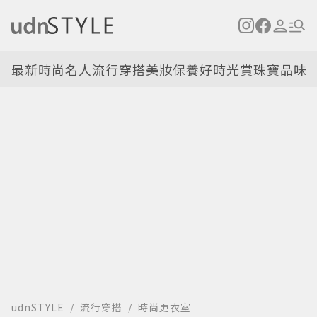
最新
時尚名人
流行穿搭
美妝保養
好時光
賞珠寶
品味
udnSTYLE
流行穿搭
時尚更衣室