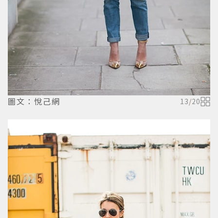
圖文：悅己網
13
/
20