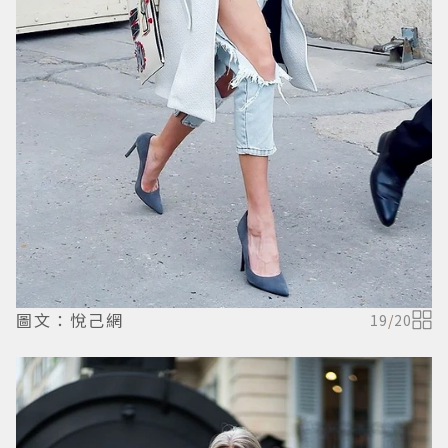
圖文：悅己網
19
/
20