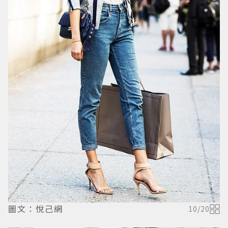
圖文：悅己網
10
/
20