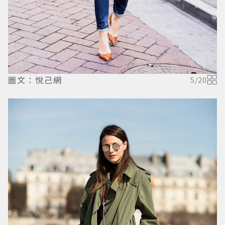
圖文：悅己網
5
/
20