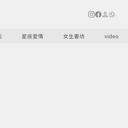
活
星座愛情
女生書坊
video