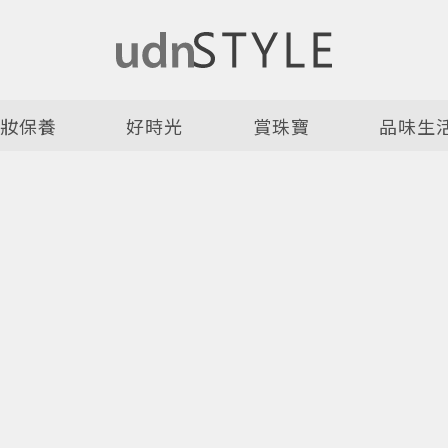
美妝保養
好時光
賞珠寶
品味生