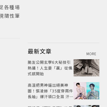
足各種場
現隨性筆
最新文章
MORE
脆友公開玄學6大秘技引
熱議！人生要「贏」從儀
式感開始
高溫把男神逼出絕美神
圖！張凌赫「35度穿兩件
長袖」爆汗領口全濕 汗珠
竟成天然打亮帥到離譜