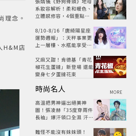
張婧儀《野狗骨頭》地母
系妝容解析！柔和暖色、
立體感修容，4個重點打
尚理念。
造溫潤高級感
8/10-8/16「唐綺陽星座
運勢週報」：天秤事業更
上一層樓、水瓶能享受肉
H&M店
體桃花「1星座」感情防
三角關係
又麻又甜！肯德基「青花
椒花生蛋撻」新登場 還能
變身七夕蛋撻花束
時尚名人
MORE
高溫把男神逼出絕美神
圖！張凌赫「35度穿兩件
長袖」爆汗領口全濕 汗珠
竟成天然打亮帥到離譜
難怪不能沒有妹妹頭！