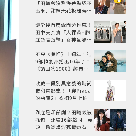
「田曦薇沒瀏海差點認不
出來」甜妹天花板難得露
額頭...真面目嚇壞網友
懷孕後首度露面超性感！
田中美奈實「大裸背+腳
踩超高跟鞋」女神氣場全
開 不過日本網友卻狠酸
不只《鬼怪》十週年！這
9部韓劇都播出10年了：
《請回答1988》經典不
敗，這部大家狂推續集
收藏一段別具意義的時尚
史和電影史！「穿Prada
的惡魔2」衣櫥9月上拍
到底是哪部劇？田曦薇被
抓包「連續16部戲同一顆
頭」鐵瀏海焊死遭嫌看膩
網嘆：完全分不出角色