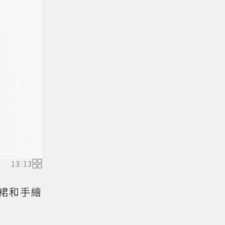
13
/
13
連身裙和手繪