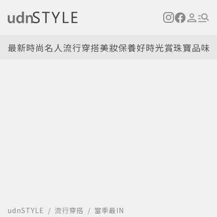
最新
時尚名人
流行穿搭
美妝保養
好時光
賞珠寶
品味
udnSTYLE
流行穿搭
當季最IN