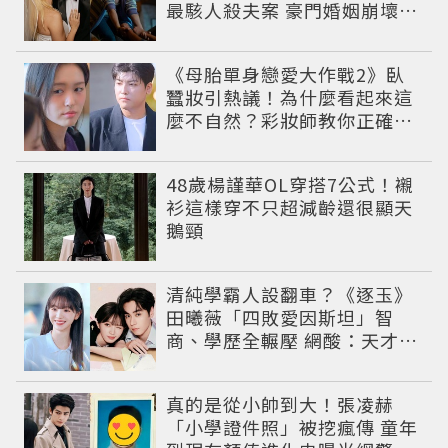
最駭人殺夫案 豪門婚姻崩壞釀
致命慘劇
《母胎單身戀愛大作戰2》臥
蠶妝引熱議！為什麼看起來這
麼不自然？彩妝師教你正確畫
法
48歲楊謹華OL穿搭7公式！襯
衫這樣穿不只超減齡還很顯天
鵝頸
清純學霸人設翻車？《逐玉》
田曦薇「四敗愛因斯坦」智
商、學歷全輾壓 網酸：天才全
靠旁白
真的是從小帥到大！張凌赫
「小學證件照」被挖瘋傳 童年