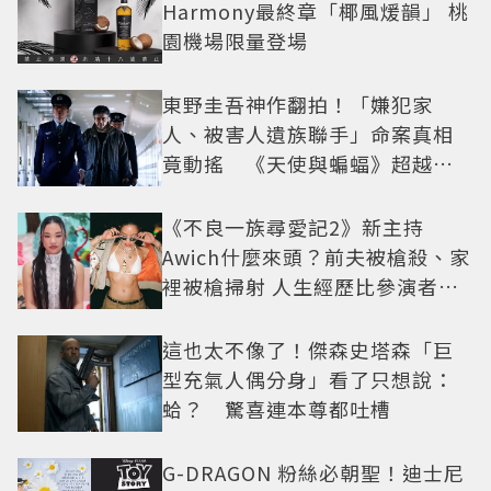
Harmony最終章「椰風煖韻」 桃
園機場限量登場
東野圭吾神作翻拍！「嫌犯家
人、被害人遺族聯手」命案真相
竟動搖 《天使與蝙蝠》超越懸
疑框架展開
《不良一族尋愛記2》新主持
Awich什麼來頭？前夫被槍殺、家
裡被槍掃射 人生經歷比參演者還
抓馬！
這也太不像了！傑森史塔森「巨
型充氣人偶分身」看了只想說：
蛤？ 驚喜連本尊都吐槽
G-DRAGON 粉絲必朝聖！迪士尼