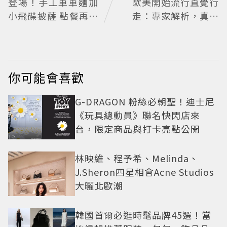
登場！手工車車麵加
歐美開始流行直覺行
小飛碟披薩 點餐再送
走：專家解析，真正
貼紙
重要的不是步數，而
是「這件事」
你可能會喜歡
G-DRAGON 粉絲必朝聖！迪士尼
《玩具總動員》聯名快閃店來
台，限定商品與打卡亮點公開
林映維、程予希、Melinda、
J.Sheron四星相會Acne Studios
大曬北歐潮
韓國首爾必逛時髦品牌45選！當