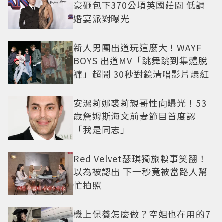
豪砸包下370公頃英國莊園 低調
婚宴派對曝光
新人男團出道玩這麼大！WAYF
BOYS 出道MV「跳舞跳到集體脫
褲」超鬧 30秒對鏡清唱影片爆紅
安潔莉娜裘莉親哥性向曝光！53
歲詹姆斯海文前妻節目首度認
「我是同志」
Red Velvet瑟琪獨旅糗事笑翻！
以為被認出 下一秒竟被當路人幫
忙拍照
機上保養怎麼做？空姐也在用的7