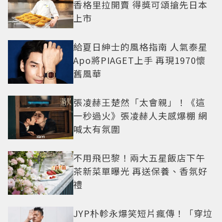
香格里拉開賣 得獎可頌搶先日本
上市
給夏日紳士的風格指南 人氣泰星
Apo將PIAGET上手 再現1970懷
舊風華
張凌赫王楚然「太會親」！《這
一秒過火》張凌赫人夫感爆棚 網
喊太有氛圍
不用飛巴黎！兩大五星飯店下午
茶新菜單曝光 再送保養、香氛好
禮
JYP朴軫永爆笑短片瘋傳！「穿垃