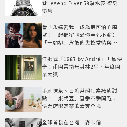
琴Legend Diver 59潛水表 復刻
懷舊
當「永遠愛我」成為最可怕的願
望！一起揭密《愛你至死不渝》
「一願柳」背後的失控愛情與爆
紅之路
江振誠「1887 by André」再續傳
奇！甫開業摘米其林2星、年度開
業大獎
手刷抹茶、日系茶韻化為療癒甜
點！「米弎豆」夏季茶季開跑，
快閃店限定茶飲清爽登場
全球首發在台灣！麥卡倫