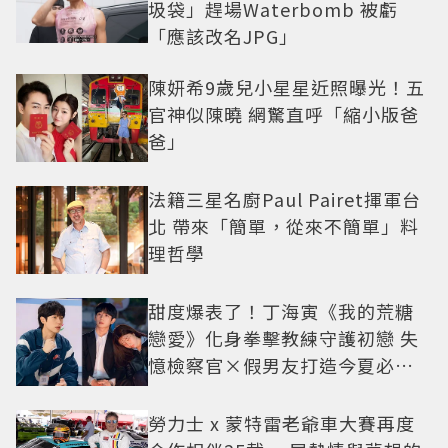
圾袋」趕場Waterbomb 被虧
「應該改名JPG」
陳妍希9歲兒小星星近照曝光！五
官神似陳曉 網驚直呼「縮小版爸
爸」
法籍三星名廚Paul Pairet揮軍台
北 帶來「簡單，從來不簡單」料
理哲學
甜度爆表了！丁海寅《我的荒糖
戀愛》化身拳擊教練守護初戀 失
憶檢察官×假男友打造今夏必看
小甜劇
勞力士 x 蒙特雷老爺車大賽再度