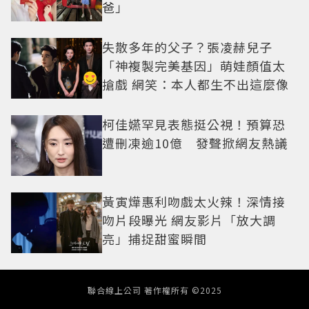
爸」
失散多年的父子？張凌赫兒子
「神複製完美基因」萌娃顏值太
搶戲 網笑：本人都生不出這麼像
柯佳嬿罕見表態挺公視！預算恐
遭刪凍逾10億 發聲掀網友熱議
黃寅燁惠利吻戲太火辣！深情接
吻片段曝光 網友影片「放大調
亮」捕捉甜蜜瞬間
聯合線上公司 著作權所有 ©2025