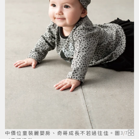
中價位童裝麗嬰房、奇哥成長不若過往佳。圖
3
/
7