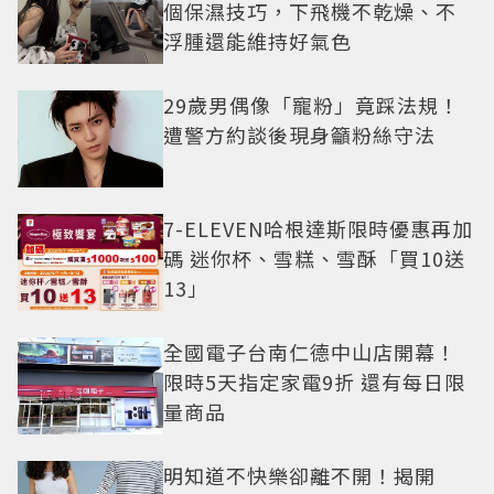
個保濕技巧，下飛機不乾燥、不
浮腫還能維持好氣色
29歲男偶像「寵粉」竟踩法規！
遭警方約談後現身籲粉絲守法
7-ELEVEN哈根達斯限時優惠再加
碼 迷你杯、雪糕、雪酥「買10送
13」
全國電子台南仁德中山店開幕！
限時5天指定家電9折 還有每日限
量商品
明知道不快樂卻離不開！揭開