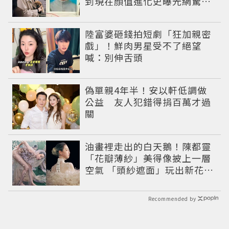
到現在顏值進化史曝光網驚：
完全等比例長大
陸富婆砸錢拍短劇「狂加親密
戲」！鮮肉男星受不了絕望
喊：別伸舌頭
偽單親4年半！安以軒低調做
公益 友人犯錯得捐百萬才過
關
油畫裡走出的白天鵝！陳都靈
「花瓣薄紗」美得像披上一層
空氣 「頭紗遮面」玩出新花樣
朦朧美感太仙
Recommended by