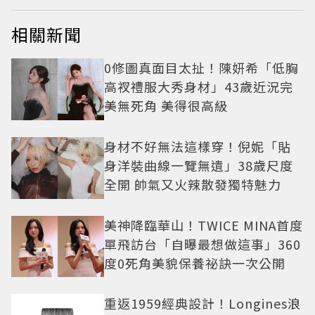
相關新聞
0修圖真面目太扯！陳妍希「低胸
高衩禮服大秀身材」43歲近況完
美無死角 美得很高級
身材不好無法這樣穿！倪妮「貼
身洋裝曲線一覽無遺」38歲尺度
全開 帥氣又火辣散發獨特魅力
美神降臨華山！TWICE MINA首度
單飛訪台「自曝最想做這事」360
度0死角美貌保養祕訣一次公開
重返1959經典設計！Longines浪