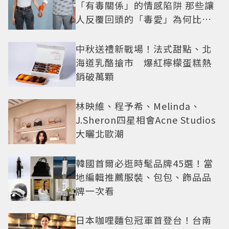
「有毒關係」的情感陷阱 那些讓
人反覆回頭的「毒愛」為何比菸
還難戒？
中秋送禮新戰場！法式甜點、北
海道乳酪搶市 爆紅檸檬蛋糕熱
銷破萬顆
林映維、程予希、Melinda、
J.Sheron四星相會Acne Studios
大曬北歐潮
韓國首爾必逛時髦品牌45選！當
地編輯推薦服裝、包包、飾品品
牌一次看
日本咖哩麵包冠軍首登台！台南