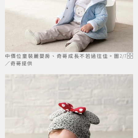
中價位童裝麗嬰房、奇哥成長不若過往佳。圖
2
/
7
／奇哥提供