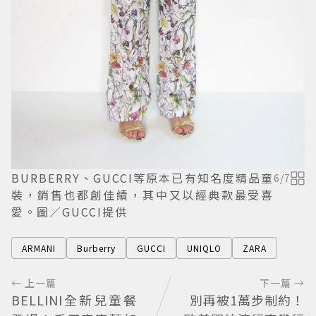
BURBERRY、GUCCI等原本已有知名度精品童
6
/
7
裝，銷售也都創佳績，其中又以經典款最受喜
愛。圖／GUCCI提供
ARMANI
Burberry
GUCCI
UNIQLO
ZARA
← 上一篇
下一篇 →
BELLINI全新兒童餐
別再被1萬步制約！