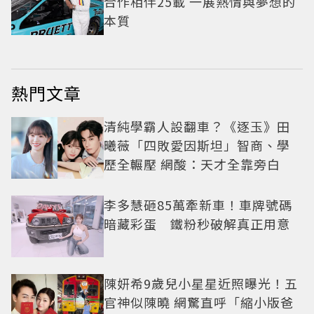
合作相伴25載 一展熱情與夢想的
本質
熱門文章
清純學霸人設翻車？《逐玉》田
曦薇「四敗愛因斯坦」智商、學
歷全輾壓 網酸：天才全靠旁白
李多慧砸85萬牽新車！車牌號碼
暗藏彩蛋 鐵粉秒破解真正用意
陳妍希9歲兒小星星近照曝光！五
官神似陳曉 網驚直呼「縮小版爸