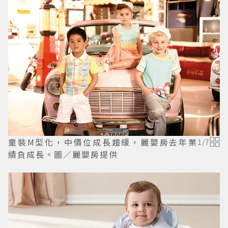
童裝M型化，中價位成長趨緩，麗嬰房去年業
1
/
7
績負成長。圖／麗嬰房提供