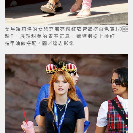
女星羅莉洛的女兒穿著亮粉紅窄管褲搭白色寬
1
/
3
鬆T，展現甜美的青春氣息，還特別塗上桃紅
指甲油做搭配。圖／達志影像