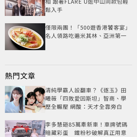
相 跟著FLARE U逛中山同款包輕
鬆入手
僅限兩團！「500遊香港饕客宴」
名人領路吃遍米其林、亞洲第一
熱門文章
清純學霸人設翻車？《逐玉》田
曦薇「四敗愛因斯坦」智商、學
歷全輾壓 網酸：天才全靠旁白
李多慧砸85萬牽新車！車牌號碼
暗藏彩蛋 鐵粉秒破解真正用意