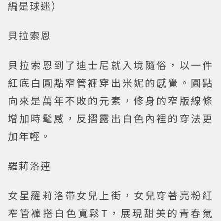
編是球迷）
貝拉索恩
貝拉索恩到了迪士尼就入境隨俗，以一件
紅底白圓點窄管褲穿出米妮的感覺。圓點
向來是萬年不敗的元素，修身的窄版線條
增加時髦感，反摺露出白色內裡的穿法更
加年輕。
羅莉洛連
女星羅莉洛帶女兒上街，女兒穿著亮粉紅
窄管褲搭白色寬鬆T，展現甜美的青春氣