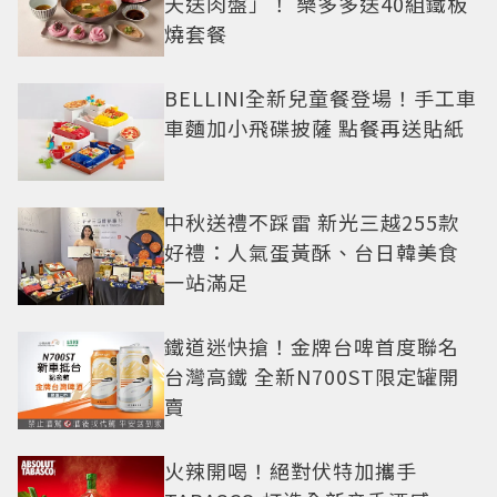
天送肉盤」！ 樂多多送40組鐵板
燒套餐
BELLINI全新兒童餐登場！手工車
車麵加小飛碟披薩 點餐再送貼紙
中秋送禮不踩雷 新光三越255款
好禮：人氣蛋黃酥、台日韓美食
一站滿足
鐵道迷快搶！金牌台啤首度聯名
台灣高鐵 全新N700ST限定罐開
賣
火辣開喝！絕對伏特加攜手