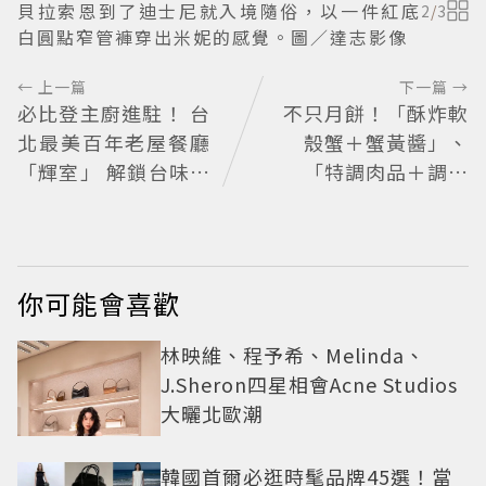
貝拉索恩到了迪士尼就入境隨俗，以一件紅底
2
/
3
白圓點窄管褲穿出米妮的感覺。圖／達志影像
← 上一篇
下一篇 →
必比登主廚進駐！ 台
不只月餅！「酥炸軟
北最美百年老屋餐廳
殼蟹＋蟹黃醬」、
「輝室」 解鎖台味記
「特調肉品＋調味
憶
鹽」中秋送創意
你可能會喜歡
林映維、程予希、Melinda、
J.Sheron四星相會Acne Studios
大曬北歐潮
韓國首爾必逛時髦品牌45選！當