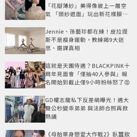
「花瓣薄紗」美得像披上一層空
氣 「頭紗遮面」玩出新花樣朦朧
美感太仙
Jennie、孫藝珍都在練！皮拉提
斯不是瘦身運動，教練揭9大迷
思、選課真相
這就是天團待遇？BLACKPINK十
周年見面會「僅抽40人參與」報
名開始到截止僅9小時粉絲怒了😡
GD權志龍私下反差萌曝光！遇大
聲公秒變乖弟弟 與法師合照再掀
熱議
《母胎單身戀愛大作戰2》臥蠶妝