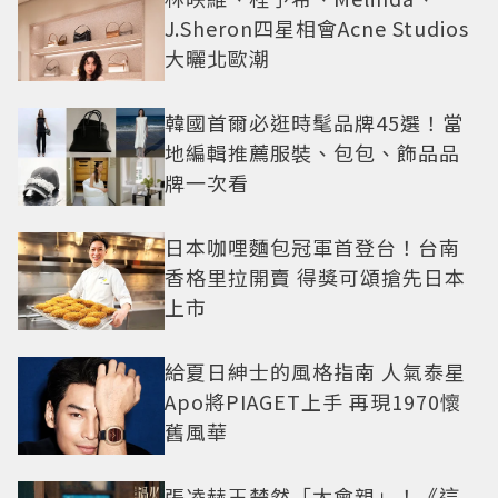
J.Sheron四星相會Acne Studios
大曬北歐潮
韓國首爾必逛時髦品牌45選！當
地編輯推薦服裝、包包、飾品品
牌一次看
日本咖哩麵包冠軍首登台！台南
香格里拉開賣 得獎可頌搶先日本
上市
給夏日紳士的風格指南 人氣泰星
Apo將PIAGET上手 再現1970懷
舊風華
張凌赫王楚然「太會親」！《這