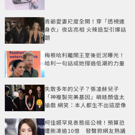
肯爺愛妻尺度全開！穿「透視連
身衣」夜店亮相 火辣造型引爆話
題
梅根哈利離開王室後近況曝光！
哈利一句話成她撐過低潮的力量
失散多年的父子？張凌赫兒子
「神複製完美基因」萌娃顏值太
搶戲 網笑：本人都生不出這麼像
柯佳嬿罕見表態挺公視！預算恐
遭刪凍逾10億 發聲掀網友熱議