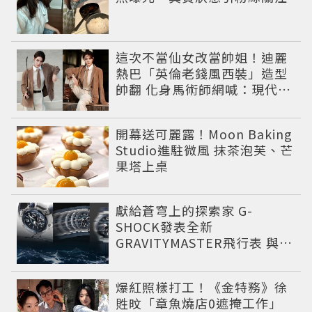
這次不當仙女改當帥姐！迪麗
熱巴「英倫老錢風西裝」造型
帥翻 化身馬術師網喊：現代版
李長歌
開幕送可麗露！Moon Baking
Studio進駐微風 抹茶泡芙、芒
果塔上桌
獻給蒼穹上的探索家 G-
SHOCK發表全新
GRAVITYMASTER飛行表 與天
比高
爆紅照樣打工！《金特務》徐
貹旼「章魚燒店0遮掩工作」