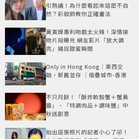
引熱議！為什麼看起來這麼不自
然？彩妝師教你正確畫法
黃寅燁惠利吻戲太火辣！深情接
吻片段曝光 網友影片「放大調
亮」捕捉甜蜜瞬間
Only in Hong Kong｜東西交
融，新舊並存 ｜摺疊城市-香港
不只月餅！「酥炸軟殼蟹＋蟹黃
醬」、「特調肉品＋調味鹽」中
秋送創意
拍出這張照片的記者小心了🤣！