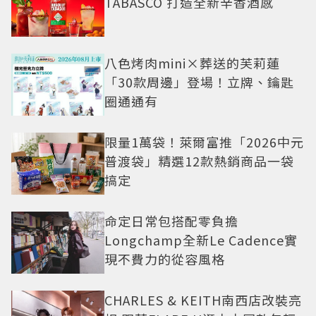
TABASCO 打造全新辛香酒感
八色烤肉mini×葬送的芙莉蓮
「30款周邊」登場！立牌、鑰匙
圈通通有
限量1萬袋！萊爾富推「2026中元
普渡袋」精選12款熱銷商品一袋
搞定
命定日常包搭配零負擔
Longchamp全新Le Cadence實
現不費力的從容風格
CHARLES & KEITH南西店改裝亮