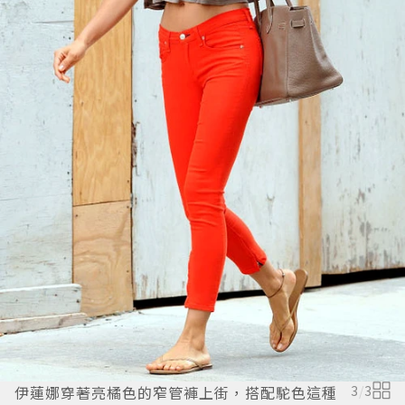
伊蓮娜穿著亮橘色的窄管褲上街，搭配駝色這種
3
/
3