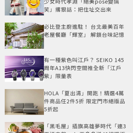
少女時代孝淵「絕美pose變搞
笑」撂狠話：把住址交出來
必比登主廚進駐！ 台北最美百年
老屋餐廳「輝室」 解鎖台味記憶
有一種紫色叫江戶？ SEIKO 145
周年A13快閃空間推全新「江戶
紫」限量表
HOLA「夏出清」開跑！精選4萬
件商品任2件5折 限定門市絕版品
5折起
「黑毛屋」插旗高雄夢時代「連3