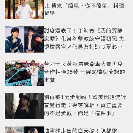
北 帶來「簡單，從不簡單」料理
哲學
甜度爆表了！丁海寅《我的荒糖
戀愛》化身拳擊教練守護初戀 失
憶檢察官×假男友打造今夏必看
小甜劇
勞力士 x 蒙特雷老爺車大賽再度
合作相伴25載 一展熱情與夢想的
本質
別再被1萬步制約！歐美開始流行
直覺行走：專家解析，真正重要
的不是步數，而是「這件事」
油畫裡走出的白天鵝！陳都靈