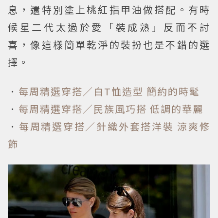
息，還特別塗上桃紅指甲油做搭配。有時
候星二代太過於愛「裝成熟」反而不討
喜，像這樣簡單乾淨的裝扮也是不錯的選
擇。
．
每周精選穿搭／白T恤造型 簡約的時髦
．
每周精選穿搭／民族風巧搭 低調的華麗
．
每周精選穿搭／針織外套搭洋裝 涼爽修
飾