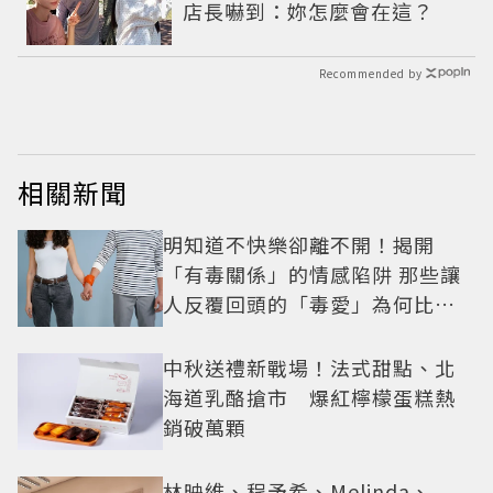
店長嚇到：妳怎麼會在這？
Recommended by
相關新聞
明知道不快樂卻離不開！揭開
「有毒關係」的情感陷阱 那些讓
人反覆回頭的「毒愛」為何比菸
還難戒？
中秋送禮新戰場！法式甜點、北
海道乳酪搶市 爆紅檸檬蛋糕熱
銷破萬顆
林映維、程予希、Melinda、