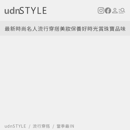
最新
時尚名人
流行穿搭
美妝保養
好時光
賞珠寶
品味
udnSTYLE
流行穿搭
當季最IN