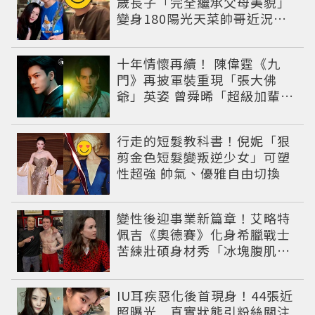
歲長子「完全繼承父母美貌」
變身180陽光天菜帥哥近況曝
光
十年情懷再續！ 陳偉霆《九
門》再披軍裝重現「張大佛
爺」英姿 曾舜晞「超級加輩」
串起吳家宿命
行走的短髮教科書！倪妮「狠
剪金色短髮變叛逆少女」可塑
性超強 帥氣、優雅自由切換
變性後迎事業新篇章！艾略特
佩吉《奧德賽》化身希臘戰士
苦練壯碩身材秀「冰塊腹肌」
重返好萊塢
IU耳疾惡化後首現身！44張近
照曝光 真實狀態引粉絲關注