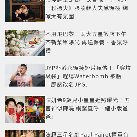
一秒過火》張凌赫人夫感爆棚 網
喊太有氛圍
不用飛巴黎！兩大五星飯店下午
茶新菜單曝光 再送保養、香氛好
禮
JYP朴軫永爆笑短片瘋傳！「穿垃
圾袋」趕場Waterbomb 被虧
「應該改名JPG」
陳妍希9歲兒小星星近照曝光！五
官神似陳曉 網驚直呼「縮小版爸
爸」
法籍三星名廚Paul Pairet揮軍台