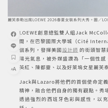
麗芙泰勒出席LOEWE 2026春夏女裝系列大秀。圖／LO
LOEWE創意總監雙人組Jack McColl
間，在巴黎國際大學城（Cité Interna
個系列，發揮美國
設計師
的街頭智慧
陽光氣息，被外媒盛讚為「一個性感
英紅、陳都靈、以及好萊塢女星麗芙泰勒（
Jack與Lazaro將他們的首個使命定
精神，融合他們自身的獨有觀點。秀場中的
透過強烈的西班牙色彩與感性，以
話」。