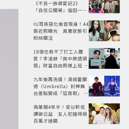
《不良一族尋愛記2》
「自信公關哥」塩田一馬
背景起底 街頭辣男翻身當
老闆
IU耳疾惡化後首現身！44
張近照曝光 真實狀態引
粉絲關注
18億也救不了打工人體
質？李浚赫「爽中樂透頭
獎」財富自由照樣上班 西
裝社畜帥出新高度
九年後再洗版！湯姆霍蘭
德〈Umbrella〉封神舞
台差點變成「這首歌」 造
型彩蛋、暖心故事一次公
開
偽單親4年半！安以軒低
調做公益 友人犯錯得捐
百萬才過關