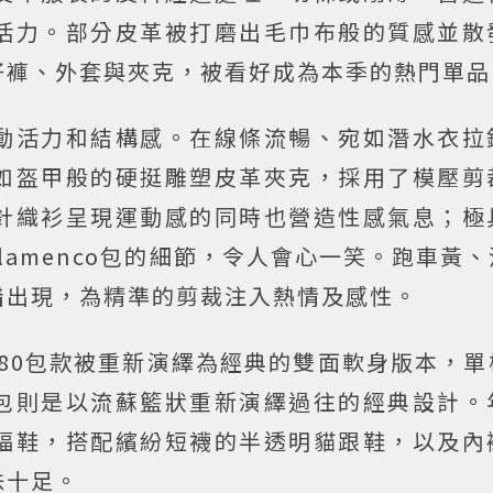
活力。部分皮革被打磨出毛巾布般的質感並散
仔褲、外套與夾克，被看好成為本季的熱門單品
動活力和結構感。在線條流暢、宛如潛水衣拉
如盔甲般的硬挺雕塑皮革夾克，採用了模壓剪
針織衫呈現運動感的同時也營造性感氣息；極
lamenco包的細節，令人會心一笑。跑車黃
錯出現，為精準的剪裁注入熱情及感性。
 180包款被重新演繹為經典的雙面軟身版本，
包則是以流蘇籃狀重新演繹過往的經典設計。
福鞋，搭配繽紛短襪的半透明貓跟鞋，以及內
味十足。