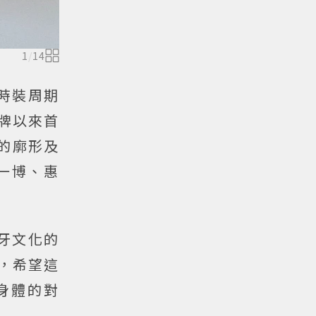
1
/
14
女裝時裝周期
個品牌以來首
的廓形及
一博、惠
班牙文化的
點，希望這
身體的對