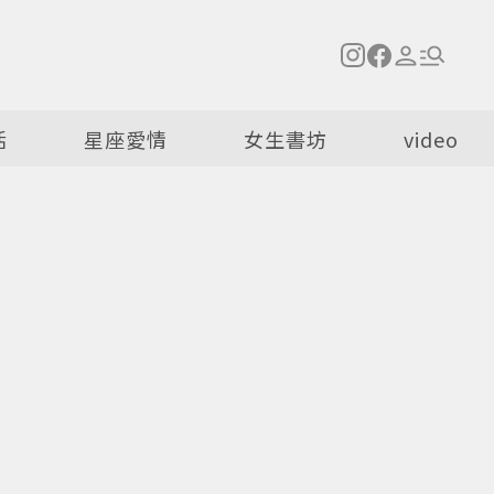
活
星座愛情
女生書坊
video