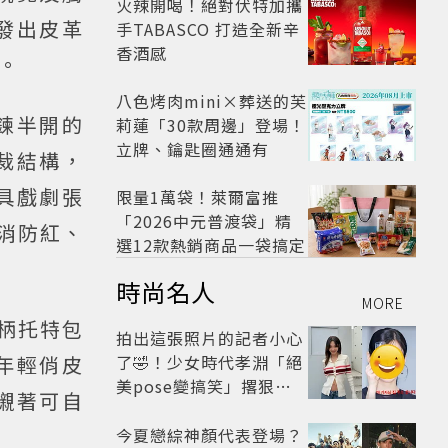
火辣開喝！絕對伏特加攜
發出皮革
手TABASCO 打造全新辛
香酒感
。
八色烤肉mini×葬送的芙
鍊半開的
莉蓮「30款周邊」登場！
立牌、鑰匙圈通通有
裁結構，
具戲劇張
限量1萬袋！萊爾富推
「2026中元普渡袋」精
、消防紅、
選12款熱銷商品一袋搞定
時尚名人
MORE
單柄托特包
拍出這張照片的記者小心
年輕俏皮
了🤣！少女時代孝淵「絕
美pose變搞笑」撂狠
襯著可自
話：把住址交出來
今夏戀綜神顏代表登場？