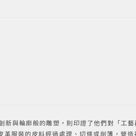
創新與輪廓般的雕塑，則印證了他們對「工藝
皮革服裝的皮料經過處理、切條或削薄，營造