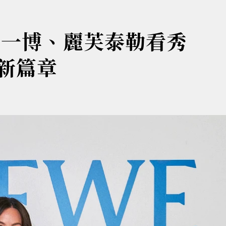
王一博、麗芙泰勒看秀
感新篇章