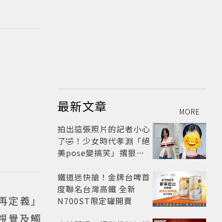
最新文章
MORE
拍出這張照片的記者小心
了🤣！少女時代孝淵「絕
美pose變搞笑」撂狠
話：把住址交出來
鐵道迷快搶！金牌台啤首
度聯名台灣高鐵 全新
再定義」
N700ST限定罐開賣
視覺及觸