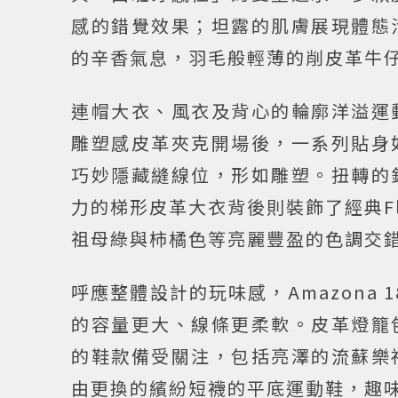
感的錯覺效果；坦露的肌膚展現體態
的辛香氣息，羽毛般輕薄的削皮革牛
連帽大衣、風衣及背心的輪廓洋溢運
雕塑感皮革夾克開場後，一系列貼身
巧妙隱藏縫線位，形如雕塑。扭轉的
力的梯形皮革大衣背後則裝飾了經典F
祖母綠與柿橘色等亮麗豐盈的色調交
呼應整體設計的玩味感，Amazona
的容量更大、線條更柔軟。皮革燈籠
的鞋款備受關注，包括亮澤的流蘇樂
由更換的繽紛短襪的平底運動鞋，趣