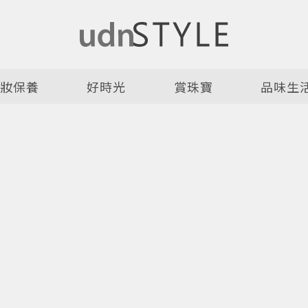
美妝保養
好時光
賞珠寶
品味生