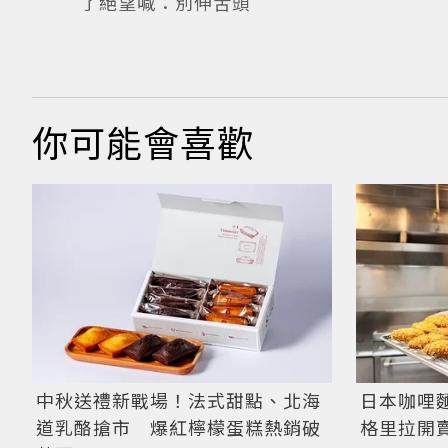
了絕望喊：別伸舌頭
你可能會喜歡
中秋送禮新戰場！法式甜點、北海
日本咖哩
道乳酪搶市 爆紅檸檬蛋糕熱銷破
格里拉開