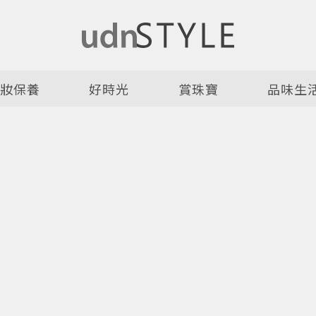
美妝保養
好時光
賞珠寶
品味生