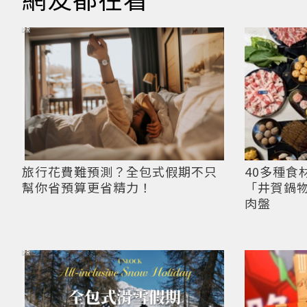
PR
旅行花費難預測？全包式假期不只
40多種食
幫你省預算更省精力！
「井賀鍋
肉盤
PR