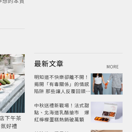
夢想的本質
最新文章
MORE
明知道不快樂卻離不開！
揭開「有毒關係」的情感
陷阱 那些讓人反覆回頭的
「毒愛」為何比菸還難
戒？
中秋送禮新戰場！法式甜
點、北海道乳酪搶市 爆
店下午茶
紅檸檬蛋糕熱銷破萬顆
香氛好禮