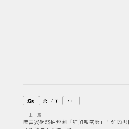
超商
統一布丁
7-11
← 上一篇
陸富婆砸錢拍短劇「狂加親密戲」！鮮肉男