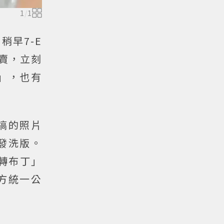
1
/
1
早7-E
開賣，立刻
」，也有
搞的照片
發洗版。
轉布丁」
方統一公