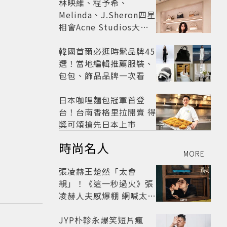
林映維、程予希、
Melinda、J.Sheron四星
相會Acne Studios大曬
北歐潮
韓國首爾必逛時髦品牌45
選！當地編輯推薦服裝、
包包、飾品品牌一次看
日本咖哩麵包冠軍首登
台！台南香格里拉開賣 得
獎可頌搶先日本上市
時尚名人
MORE
張凌赫王楚然「太會
親」！《這一秒過火》張
凌赫人夫感爆棚 網喊太有
氛圍
JYP朴軫永爆笑短片瘋