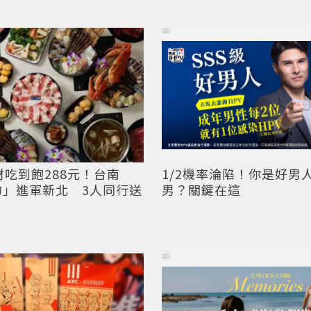
PR
材吃到飽288元！台南
1/2機率淪陷！你是好男
物」進軍新北 3人同行送
男？關鍵在這
PR