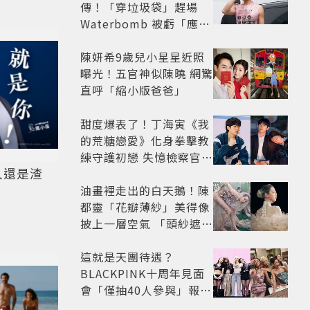
傳！「穿垃圾袋」趕場
Waterbomb 被虧「應該
改名JPG」
陳妍希9歲兒小星星近照
曝光！五官神似陳曉 網驚
直呼「縮小版爸爸」
甜度爆表了！丁海寅《我
的荒糖戀愛》化身拳擊教
練守護初戀 失憶檢察官×
人還是渣
假男友打造今夏必看小甜
劇
油畫裡走出的白天鵝！陳
都靈「花瓣薄紗」美得像
披上一層空氣 「頭紗遮
面」玩出新花樣朦朧美感
太仙
這就是天團待遇？
BLACKPINK十周年見面
會「僅抽40人參與」報名
開始到截止僅9小時粉絲