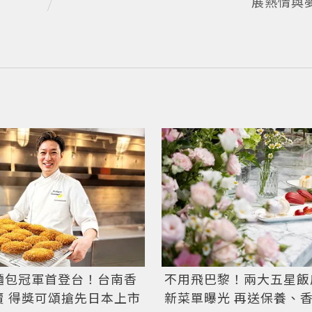
展熱情與
麵包冠軍首登台！台南香
不用飛巴黎！兩大五星飯
賣 得獎可頌搶先日本上市
新菜單曝光 再送保養、