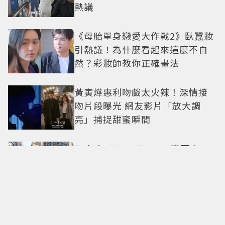
熱議
《母胎單身戀愛大作戰2》臥蠶妝
引熱議！為什麼看起來這麼不自
然？彩妝師教你正確畫法
黃寅燁惠利吻戲太火辣！深情接
吻片段曝光 網友影片「放大調
亮」捕捉甜蜜瞬間
Only in Hong Kong｜東西交
融，新舊並存 ｜摺疊城市-香港
不只月餅！「酥炸軟殼蟹＋蟹黃
醬」、「特調肉品＋調味鹽」中
秋送創意