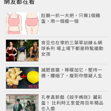
網友都在看
PR
肚腩一抓一大把，只需1個雞
蛋，用一個瘦一個
肯豆也在穿的三葉草訓練＆網
球系列 場上場下都是時髦運動
女孩
PR
減肥首選，檸檬加它，堅持一
週，腰細了，瘦到你懷疑人生
孔孝真新戲《殺手媽咪》藏彩
蛋！ 比利時王室愛用百年精品
也入戲