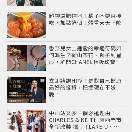
PR
超神減肥神器！橘子不要直接
吃，加點這個！體重天天下降
香奈兒女士鍾愛的幸運符碼如
何轉生？從山茶花、獅子到星
辰，解開CHANEL頂級珠寶
《Signs & Symboles》的信
仰美學
PR
立即諮詢HPV！是對自己健康
最好的投資，把握現在不嫌
晚！
中山站又多一個必逛理由！
CHARLES & KEITH 南西門市
全新改裝 攜手 FLARE U、程