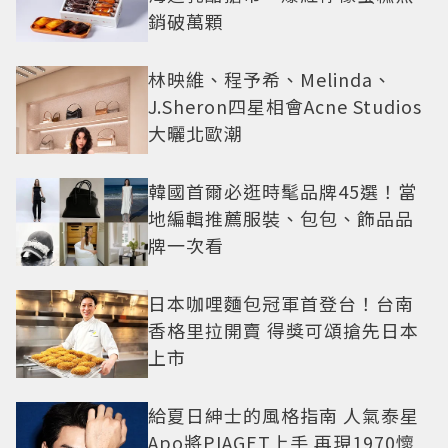
銷破萬顆
林映維、程予希、Melinda、
J.Sheron四星相會Acne Studios
大曬北歐潮
韓國首爾必逛時髦品牌45選！當
地編輯推薦服裝、包包、飾品品
牌一次看
日本咖哩麵包冠軍首登台！台南
香格里拉開賣 得獎可頌搶先日本
上市
給夏日紳士的風格指南 人氣泰星
Apo將PIAGET上手 再現1970懷