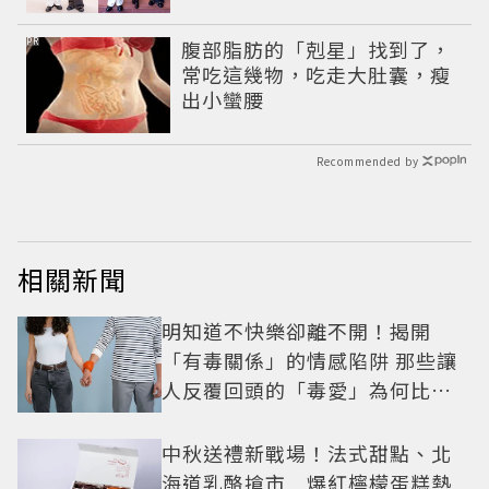
予希演繹秋季時尚
PR
腹部脂肪的「剋星」找到了，
常吃這幾物，吃走大肚囊，瘦
出小蠻腰
Recommended by
相關新聞
明知道不快樂卻離不開！揭開
「有毒關係」的情感陷阱 那些讓
人反覆回頭的「毒愛」為何比菸
還難戒？
中秋送禮新戰場！法式甜點、北
海道乳酪搶市 爆紅檸檬蛋糕熱