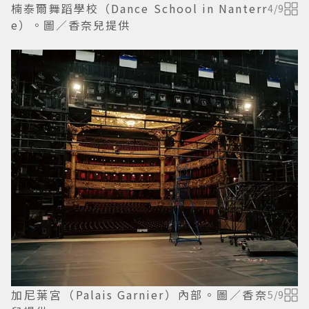
楠泰爾舞蹈學校（Dance School in Nanterr
4
/
9
e）。圖／香奈兒提供
加尼葉宮（Palais Garnier）內部。圖／香奈
5
/
9