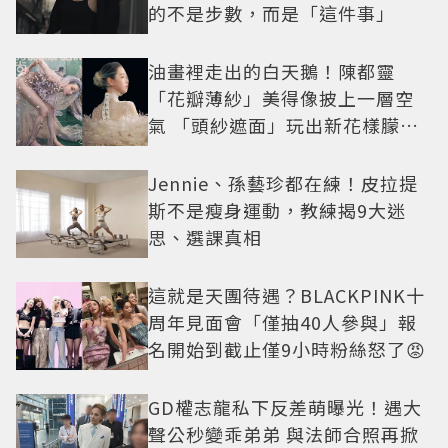
的不是步數，而是「這件事」
油畫裡走出的白天鵝！陳都靈
「花瓣薄紗」美得像披上一層空
氣 「頭紗遮面」玩出新花樣朦朧
美感太仙
Jennie、孫藝珍都在練！皮拉提
斯不是瘦身運動，教練揭9大迷
思、選課真相
這就是天團待遇？BLACKPINK十
周年見面會「僅抽40人參與」報
名開始到截止僅9小時粉絲怒了😡
GD權志龍私下反差萌曝光！遇大
聲公秒變乖弟弟 與法師合照再掀