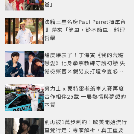
爸」
法籍三星名廚Paul Pairet揮軍台
北 帶來「簡單，從不簡單」料理
哲學
甜度爆表了！丁海寅《我的荒糖
戀愛》化身拳擊教練守護初戀 失
憶檢察官×假男友打造今夏必看
小甜劇
勞力士 x 蒙特雷老爺車大賽再度
合作相伴25載 一展熱情與夢想的
本質
別再被1萬步制約！歐美開始流行
直覺行走：專家解析，真正重要