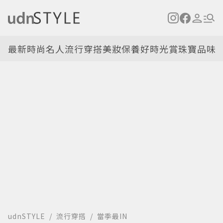
最新
時尚名人
流行穿搭
美妝保養
好時光
賞珠寶
品味
udnSTYLE
流行穿搭
當季最IN