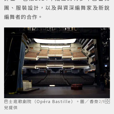
團、服裝設計，以及與資深編舞家及新銳
編舞者的合作。
巴士底歌劇院（Opéra Bastille）。圖／香奈
2
/
9
兒提供