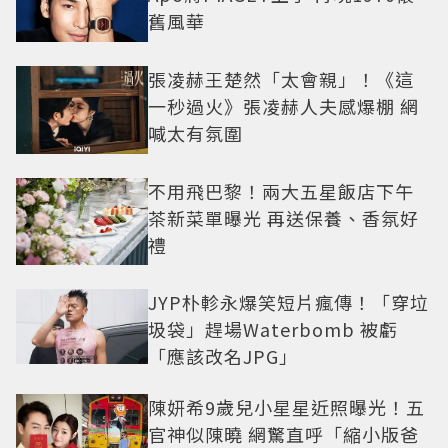
舊風華
張凌赫王楚然「太會親」！《這
一秒過火》張凌赫人夫感爆棚 網
喊太有氛圍
不用飛巴黎！兩大五星飯店下午
茶新菜單曝光 再送保養、香氛好
禮
JYP朴軫永爆笑短片瘋傳！「穿垃
圾袋」趕場Waterbomb 被虧
「應該改名JPG」
陳妍希9歲兒小星星近照曝光！五
官神似陳曉 網驚直呼「縮小版爸