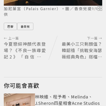
加尼葉宮（Palais Garnier）。圖／香奈兒提
9
/
9
供
巴黎
香奈兒
← 上一篇
下一篇 →
今夏戀綜神顏代表登
最美小三只剩顏值？
場？《不良一族尋愛
韓韶禧「挑戰安海瑟
記2》「自信公關
薇經典角色」搭檔影
哥」塩田一馬背景起
帝實習生被嘲：看截
底 街頭辣男翻身當老
圖就感受到演技
闆
你可能會喜歡
林映維、程予希、Melinda、
J.Sheron四星相會Acne Studios