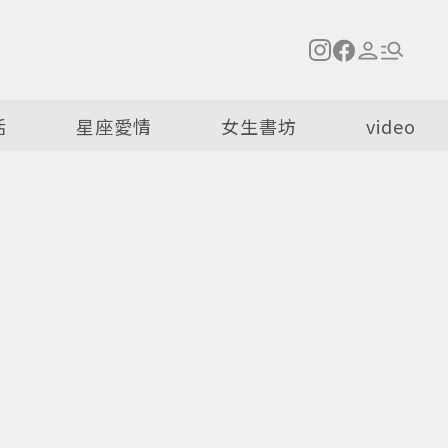
活
星座愛情
女生書坊
video