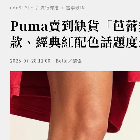
udnSTYLE
流行穿搭
當季最IN
Puma賣到缺貨「芭蕾
款、經典紅配色話題度
2025-07-28 11:00
Bella／儂儂