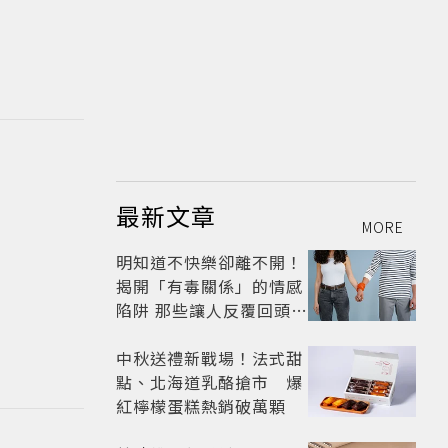
最新文章
MORE
明知道不快樂卻離不開！
揭開「有毒關係」的情感
陷阱 那些讓人反覆回頭的
「毒愛」為何比菸還難
戒？
中秋送禮新戰場！法式甜
點、北海道乳酪搶市 爆
紅檸檬蛋糕熱銷破萬顆