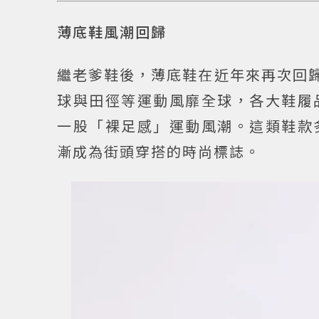
薄底鞋風潮回歸
繼老爹鞋後，薄底鞋在近年來再次回歸！此
球與田徑等運動風靡全球，各大鞋履
一股「裸足感」運動風潮。這類鞋款
漸成為街頭穿搭的時尚標誌。