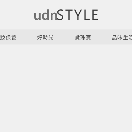
美妝保養
好時光
賞珠寶
品味生