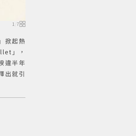
1
/
7
鞋」掀起熱
llet」，
！暌違半年
一釋出就引