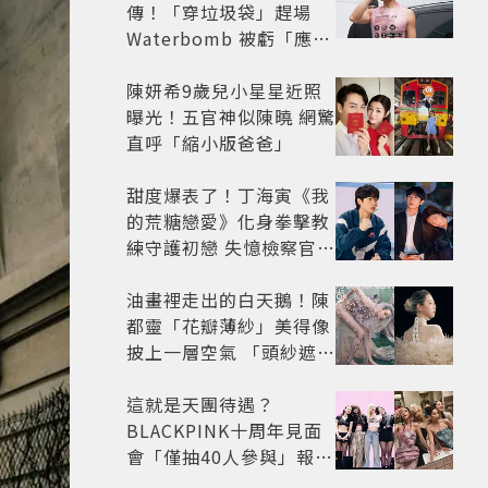
傳！「穿垃圾袋」趕場
Waterbomb 被虧「應該
改名JPG」
陳妍希9歲兒小星星近照
曝光！五官神似陳曉 網驚
直呼「縮小版爸爸」
甜度爆表了！丁海寅《我
的荒糖戀愛》化身拳擊教
練守護初戀 失憶檢察官×
假男友打造今夏必看小甜
劇
油畫裡走出的白天鵝！陳
都靈「花瓣薄紗」美得像
披上一層空氣 「頭紗遮
面」玩出新花樣朦朧美感
太仙
這就是天團待遇？
BLACKPINK十周年見面
會「僅抽40人參與」報名
開始到截止僅9小時粉絲