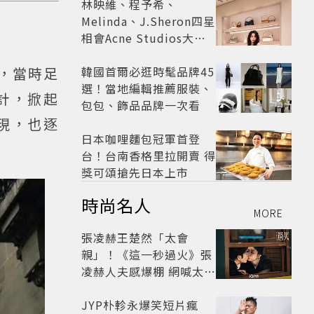
林映維、程予希、
Melinda、J.Sheron四星
相會Acne Studios大曬
北歐潮
韓國首爾必逛時髦品牌45
代，當時足
選！當地編輯推薦服裝、
計，掀起
包包、飾品品牌一次看
現，也逐
日本咖哩麵包冠軍首登
台！台南香格里拉開賣 得
獎可頌搶先日本上市
時尚名人
MORE
張凌赫王楚然「太會
親」！《這一秒過火》張
凌赫人夫感爆棚 網喊太有
氛圍
JYP朴軫永爆笑短片瘋