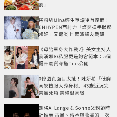
蝦」
捲粉絲Mina輕生爭議後首露面！
ENHYPEN西村力「燦笑揮手狀態
超好」又遭炎上 兩派網友戰翻
《母胎單身大作戰2》美女主持人
姜漢娜IG私服更是約會範本：5個
提升氣質穿搭Tips公開
0修圖真面目太扯！陳妍希「低胸
高衩禮服大秀身材」43歲近況完
美無死角 美得很高級
朗格A. Lange & Söhne父親節時
計推薦 古風、傳承與收藏的一次