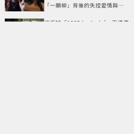
「一願柳」背後的失控愛情與爆
紅之路
江振誠「1887 by André」再續傳
奇！甫開業摘米其林2星、年度開
業大獎
手刷抹茶、日系茶韻化為療癒甜
點！「米弎豆」夏季茶季開跑，
快閃店限定茶飲清爽登場
全球首發在台灣！麥卡倫
Harmony最終章「椰風煖韻」 桃
園機場限量登場
東野圭吾神作翻拍！「嫌犯家
人、被害人遺族聯手」命案真相