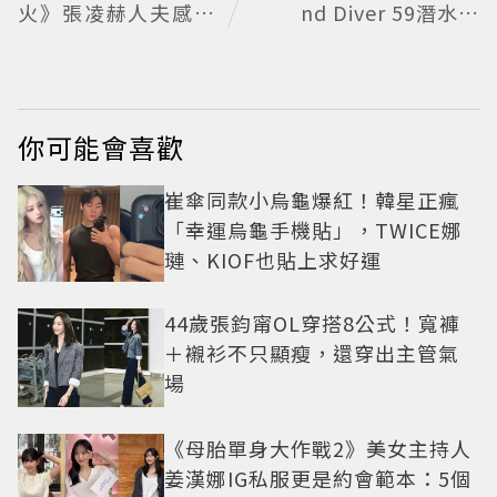
火》張凌赫人夫感爆
nd Diver 59潛水表
棚 網喊太有氛圍
復刻懷舊
你可能會喜歡
崔傘同款小烏龜爆紅！韓星正瘋
「幸運烏龜手機貼」，TWICE娜
璉、KIOF也貼上求好運
44歲張鈞甯OL穿搭8公式！寬褲
＋襯衫不只顯瘦，還穿出主管氣
場
《母胎單身大作戰2》美女主持人
姜漢娜IG私服更是約會範本：5個