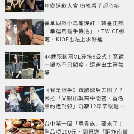
年變道歉大會 粉絲看了超心疼
崔傘同款小烏龜爆紅！韓星正瘋
「幸運烏龜手機貼」，TWICE娜
璉、KIOF也貼上求好運
44歲張鈞甯OL穿搭8公式！寬褲
＋襯衫不只顯瘦，還穿出主管氣
場
《我是歌手》鐵肺歌后去哪了？
茜拉「父親出軌高中閨密、冒名
簽約遭封殺」沉寂12年辛酸過往
曝光
台中第一間「鳥貴族」要來了！
全品項100元、開幕送「酥炸南蠻