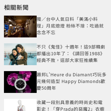
相關新聞
獨／台中人氣日料「美滿小料
理」月底熄燈 粉絲不捨：吃過就
念念不忘
不只《鬼怪》十週年！這9部韓劇
都播出10年了：《請回答1988》
經典不敗，這部大家狂推續集
蕭邦L'Heure du Diamant巧玩多
元幾何造型 Happy Diamonds歡
慶50周年
收藏一段別具意義的時尚史和電
影史！「穿Prada的惡魔2」衣櫥