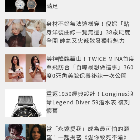
滿足
身材不好無法這樣穿！倪妮「貼
身洋裝曲線一覽無遺」38歲尺度
全開 帥氣又火辣散發獨特魅力
美神降臨華山！TWICE MINA首度
單飛訪台「自曝最想做這事」360
度0死角美貌保養祕訣一次公開
重返1959經典設計！Longines浪
琴Legend Diver 59潛水表 復刻
懷舊
當「永遠愛我」成為最可怕的願
望！一起揭密《愛你致死不渝》