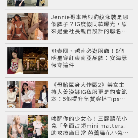
Jennie哥本哈根豹紋泳裝是哪
個牌子？IG度假同款曝光，原
來是金社長親自設計的聯名系
列，編輯推薦其他4款
飛泰國、越南必逛服飾！8個
明星穿紅東南亞品牌：安海瑟
薇穿這件
《母胎單身大作戰2》美女主
持人姜漢娜IG私服更是約會範
本：5個提升氣質穿搭Tips公
開
喚醒你的少女心！三麗鷗花小
兔「全面占領mini matters」
助攻療癒日常 芭蕾舞花小兔娃