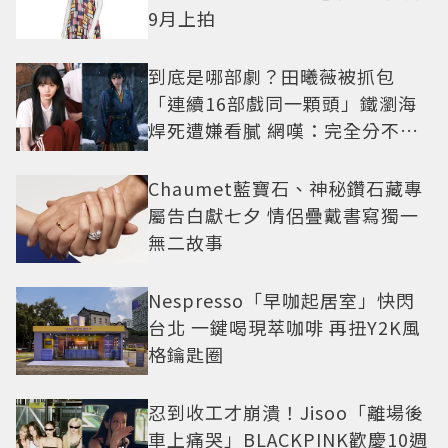
9月上拍
到底是哪部劇？田曦薇被抓包
「連續16部戲同一顆頭」鐵瀏海
焊死遭嫌看膩 網嘆：完全分不出
角色
Chaumet藍寶石、神秘鑽石藏專
屬告白獻七夕 情侶疊戴書寫獨一
無二故事
Nespresso「早咖起居室」快閃
台北 一鍵喝現萃咖啡 再扭Y2K風
格鑰匙圈
忍到收工才崩潰！Jisoo「離場後
車上痛哭」BLACKPINK歡慶10週