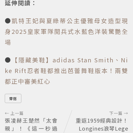
延伸閱讀：
●
凱特王妃與夏綠蒂公主優雅母女造型現
身2025皇家軍隊閱兵式水藍色洋裝驚艷全
場
●
【隱藏美鞋】adidas Stan Smith、Ni
ke Rift忍者鞋都推出芭蕾舞鞋版本！兩雙
都正中審美紅心
穿搭
← 上一篇
下一篇 →
張凌赫王楚然「太會
重返1959經典設計！
親」！《這一秒過
Longines浪琴Lege