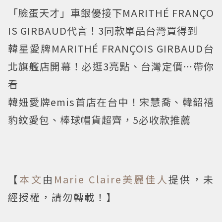
「臉蛋天才」車銀優接下MARITHÉ FRANÇO
IS GIRBAUD代言！3同款單品台灣買得到
韓星愛牌MARITHÉ FRANÇOIS GIRBAUD台
北旗艦店開幕！必逛3亮點、台灣定價…帶你
看
韓妞愛牌emis首店在台中！宋慧喬、韓韶禧
豹紋愛包、棒球帽貨超齊，5必收款推薦
【
本文
由
Marie Claire美麗佳人
提供，未
經授權，請勿轉載！】