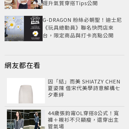
提升氣質穿搭Tips公開
G-DRAGON 粉絲必朝聖！迪士尼
《玩具總動員》聯名快閃店來
台，限定商品與打卡亮點公開
網友都在看
因「結」而美 SHIATZY CHEN
夏姿陳 借宋代美學詩意解構七
夕牽絆
44歲張鈞甯OL穿搭8公式！寬
褲＋襯衫不只顯瘦，還穿出主
管氣場