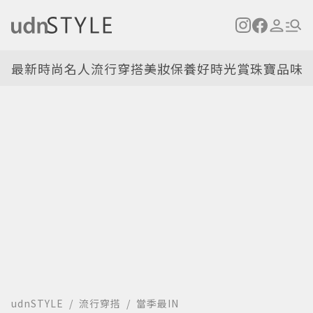
最新
時尚名人
流行穿搭
美妝保養
好時光
賞珠寶
品味
udnSTYLE
流行穿搭
當季最IN