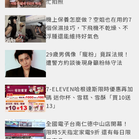
忙拍照
機上保養怎麼做？空姐也在用的7
個保濕技巧，下飛機不乾燥、不
浮腫還能維持好氣色
29歲男偶像「寵粉」竟踩法規！
遭警方約談後現身籲粉絲守法
7-ELEVEN哈根達斯限時優惠再加
碼 迷你杯、雪糕、雪酥「買10送
13」
全國電子台南仁德中山店開幕！
限時5天指定家電9折 還有每日限