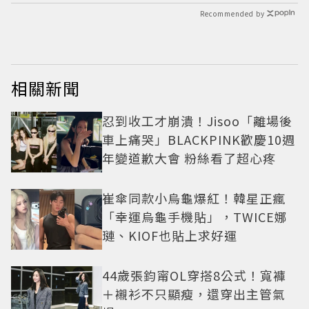
Recommended by
相關新聞
忍到收工才崩潰！Jisoo「離場後
車上痛哭」BLACKPINK歡慶10週
年變道歉大會 粉絲看了超心疼
崔傘同款小烏龜爆紅！韓星正瘋
「幸運烏龜手機貼」，TWICE娜
璉、KIOF也貼上求好運
44歲張鈞甯OL穿搭8公式！寬褲
＋襯衫不只顯瘦，還穿出主管氣