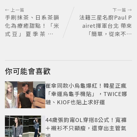
← 上一篇
下一篇 →
手刷抹茶、日系茶韻
法籍三星名廚Paul P
化為療癒甜點！「米
airet揮軍台北 帶來
弎豆」夏季茶季開
「簡單，從來不簡
跑，快閃店限定茶飲
單」料理哲學
清爽登場
你可能會喜歡
崔傘同款小烏龜爆紅！韓星正瘋
「幸運烏龜手機貼」，TWICE娜
璉、KIOF也貼上求好運
44歲張鈞甯OL穿搭8公式！寬褲
＋襯衫不只顯瘦，還穿出主管氣
場