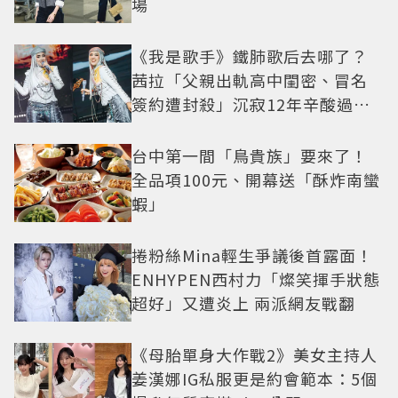
場
《我是歌手》鐵肺歌后去哪了？
茜拉「父親出軌高中閨密、冒名
簽約遭封殺」沉寂12年辛酸過往
曝光
台中第一間「鳥貴族」要來了！
全品項100元、開幕送「酥炸南蠻
蝦」
捲粉絲Mina輕生爭議後首露面！
ENHYPEN西村力「燦笑揮手狀態
超好」又遭炎上 兩派網友戰翻
《母胎單身大作戰2》美女主持人
姜漢娜IG私服更是約會範本：5個