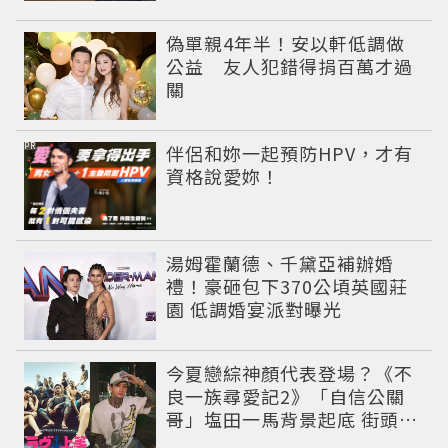
偽單親4年半！安以軒低調做
公益 友人犯錯得捐百萬才過
關
PR
伴侶和妳一起預防HPV，才有
資格說愛妳！
湯姆霍蘭德、千黛亞補辦婚
禮！豪砸包下370公頃英國莊
園 低調婚宴派對曝光
今夏戀綜神顏代表登場？《不
良一族尋愛記2》「自信公關
哥」塩田一馬背景起底 街頭辣
男翻身當老闆