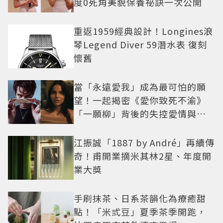
度0死角美貌保養祕訣一次公開
重返1959經典設計！Longines浪
琴Legend Diver 59潛水表 復刻
懷舊
當「永遠愛我」成為最可怕的願
望！一起揭密《愛你致死不渝》
「一願柳」背後的失控愛情與爆
紅之路
江振誠「1887 by André」再續傳
奇！甫開業摘米其林2星、年度開
業大獎
手刷抹茶、日系茶韻化為療癒甜
點！「米弎豆」夏季茶季開跑，