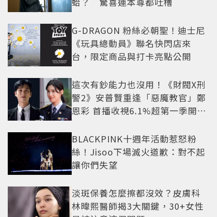
蛤？ 驚喜連本尊都吐槽
G-DRAGON 粉絲必朝聖！迪士尼
《玩具總動員》聯名快閃店來
台，限定商品與打卡亮點公開
這次有鈔能力也沒用！《財閥X刑
警2》安普賢重逢「惡魔教官」鄭
恩彩 首播收視6.1%超第一季開紅
盤
BLACKPINK十週年活動惹怒粉
絲！Jisoo下場滅火道歉：對不起
讓你們失望
淡斑保養怎麼擦都沒效？皮膚科
林暐熙醫師揭3大關鍵，30+女性