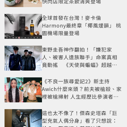
快閃店限定茶飲清爽登場
全球首發在台灣！麥卡倫
Harmony最終章「椰風煖韻」 桃
園機場限量登場
東野圭吾神作翻拍！「嫌犯家
人、被害人遺族聯手」命案真相
竟動搖 《天使與蝙蝠》超越懸
疑框架展開
《不良一族尋愛記2》新主持
Awich什麼來頭？前夫被槍殺、家
裡被槍掃射 人生經歷比參演者還
抓馬！
這也太不像了！傑森史塔森「巨
型充氣人偶分身」看了只想說：