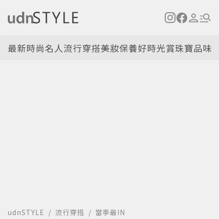
最新
時尚名人
流行穿搭
美妝保養
好時光
賞珠寶
品味
udnSTYLE
流行穿搭
當季最IN