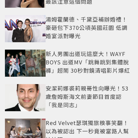
最該注意這個問題
湯姆霍蘭德、千黛亞補辦婚禮！
豪砸包下370公頃英國莊園 低調
婚宴派對曝光
新人男團出道玩這麼大！WAYF
BOYS 出道MV「跳舞跳到集體脫
褲」超鬧 30秒對鏡清唱影片爆紅
安潔莉娜裘莉親哥性向曝光！53
歲詹姆斯海文前妻節目首度認
「我是同志」
Red Velvet瑟琪獨旅糗事笑翻！
以為被認出 下一秒竟被當路人幫