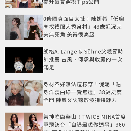
提升氣質穿搭Tips公開
0修圖真面目太扯！陳妍希「低胸
高衩禮服大秀身材」43歲近況完
美無死角 美得很高級
朗格A. Lange & Söhne父親節時
計推薦 古風、傳承與收藏的一次
滿足
身材不好無法這樣穿！倪妮「貼
身洋裝曲線一覽無遺」38歲尺度
全開 帥氣又火辣散發獨特魅力
美神降臨華山！TWICE MINA首度
單飛訪台「自曝最想做這事」360