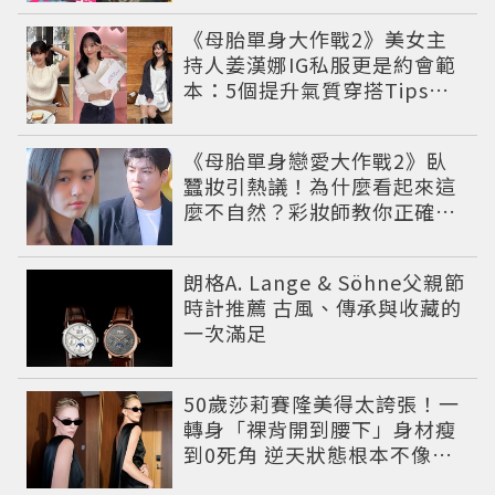
《母胎單身大作戰2》美女主
持人姜漢娜IG私服更是約會範
本：5個提升氣質穿搭Tips公
開
《母胎單身戀愛大作戰2》臥
蠶妝引熱議！為什麼看起來這
麼不自然？彩妝師教你正確畫
法
朗格A. Lange & Söhne父親節
時計推薦 古風、傳承與收藏的
一次滿足
50歲莎莉賽隆美得太誇張！一
轉身「裸背開到腰下」身材瘦
到0死角 逆天狀態根本不像年
過半百