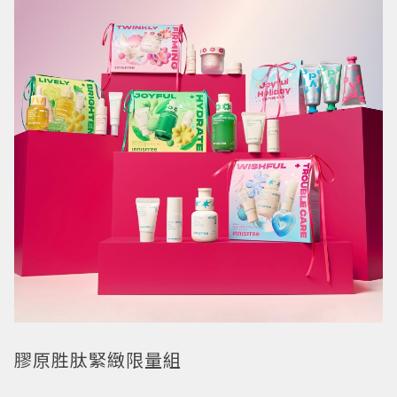
膠原胜肽緊緻限量組