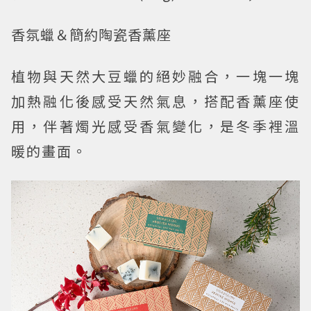
香氛蠟＆簡約陶瓷香薰座
植物與天然大豆蠟的絕妙融合，一塊一塊
加熱融化後感受天然氣息，搭配香薰座使
用，伴著燭光感受香氣變化，是冬季裡溫
暖的畫面。