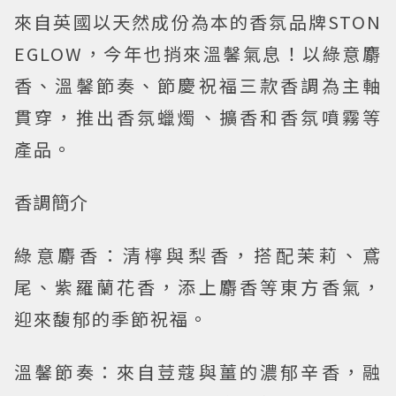
來自英國以天然成份為本的香氛品牌STON
EGLOW，今年也捎來溫馨氣息！以綠意麝
香、溫馨節奏、節慶祝福三款香調為主軸
貫穿，推出香氛蠟燭、擴香和香氛噴霧等
產品。
香調簡介
綠意麝香：清檸與梨香，搭配茉莉、鳶
尾、紫羅蘭花香，添上麝香等東方香氣，
迎來馥郁的季節祝福。
溫馨節奏：來自荳蔻與薑的濃郁辛香，融