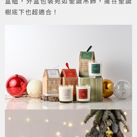
盒組，外盒包裝宛如聖誕吊飾，擺在聖誕
樹底下也超適合！