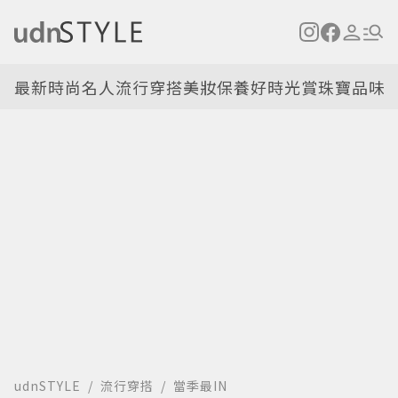
最新
時尚名人
流行穿搭
美妝保養
好時光
賞珠寶
品味
udnSTYLE
流行穿搭
當季最IN