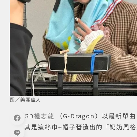
圖／美麗佳人
GD
權志龍
（G-Dragon）以最新
其是這絲巾+帽子營造出的「奶奶風