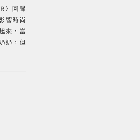
ER〉回歸
以影響時尚
論起來，當
奶奶，但