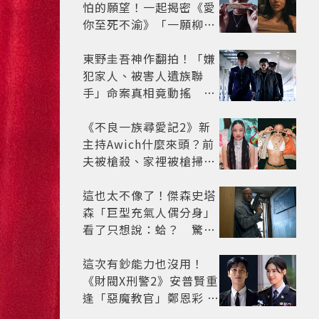
怕的願望！一起揭密《愛
你至死不渝》「一願柳」
背後的失控愛情與爆紅之
路
東野圭吾神作翻拍！「嫌
犯家人、被害人遺族聯
手」命案真相竟動搖
《天使與蝙蝠》超越懸疑
框架展開
《不良一族尋愛記2》新
主持Awich什麼來頭？前
夫被槍殺、家裡被槍掃射
人生經歷比參演者還抓
馬！
這也太不像了！傑森史塔
森「巨型充氣人偶分身」
看了只想說：蛤？ 驚喜
連本尊都吐槽
這次有鈔能力也沒用！
《財閥X刑警2》安普賢重
逢「惡魔教官」鄭恩彩 首
播收視6.1%超第一季開