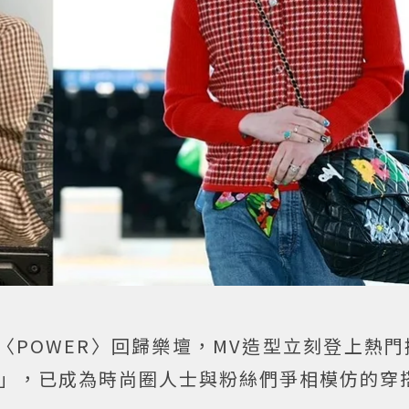
單曲〈POWER〉回歸樂壇，MV造型立刻登上熱
格」，已成為時尚圈人士與粉絲們爭相模仿的穿