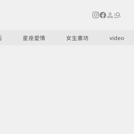
活
星座愛情
女生書坊
video