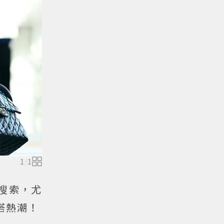
1
/
1
門搜索，尤
搭熱潮！