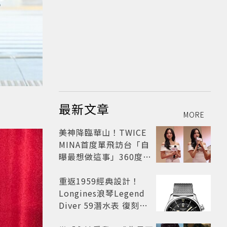
最新文章
MORE
美神降臨華山！TWICE
MINA首度單飛訪台「自
曝最想做這事」360度0
死角美貌保養祕訣一次公
開
重返1959經典設計！
Longines浪琴Legend
Diver 59潛水表 復刻懷
舊