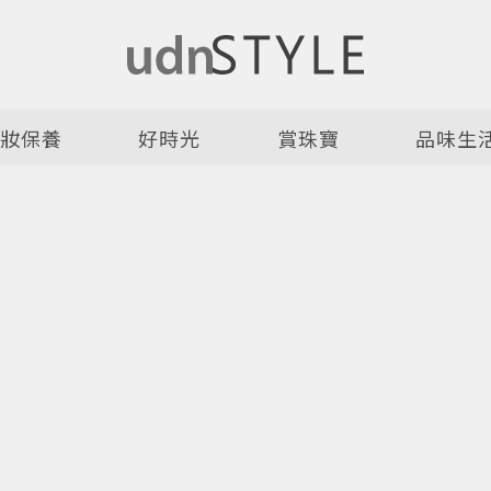
美妝保養
好時光
賞珠寶
品味生