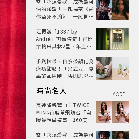
當「永遠愛我」成為最可
怕的願望！一起揭密《愛
你至死不渝》「一願柳」
背後的失控愛情與爆紅之
路
江振誠「1887 by
André」再續傳奇！甫開
業摘米其林2星、年度開
業大獎
手刷抹茶、日系茶韻化為
療癒甜點！「米弎豆」夏
季茶季開跑，快閃店限定
茶飲清爽登場
時尚名人
MORE
美神降臨華山！TWICE
MINA首度單飛訪台「自
曝最想做這事」360度0
死角美貌保養祕訣一次公
開
當「永遠愛我」成為最可