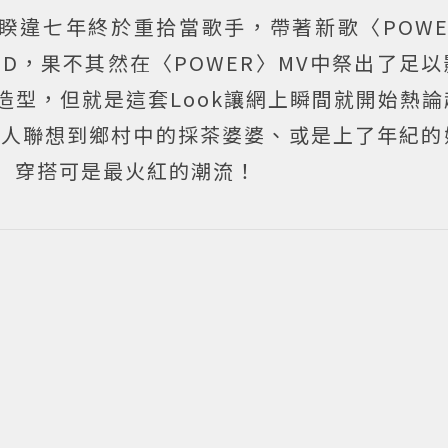
on）睽違七年終於重拾當歌手，帶著新歌〈POW
D，果不其然在〈POWER〉MV中祭出了足
造型，但就是這套Look讓網上瞬間就開始熱
少人聯想到鄉村中的採茶婆婆、或是上了年紀的
」穿搭可是最火紅的潮流！