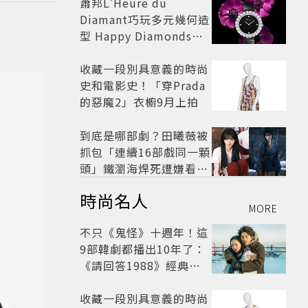
蕭邦L'Heure du
Diamant巧玩多元幾何造
型 Happy Diamonds歡
慶50周年
收藏一段別具意義的時尚
史和電影史！「穿Prada
的惡魔2」衣櫥9月上拍
到底是哪部劇？田曦薇被
抓包「連續16部戲同一顆
頭」鐵瀏海焊死遭嫌看膩
網嘆：完全分不出角色
時尚名人
MORE
不只《鬼怪》十週年！這
9部韓劇都播出10年了：
《請回答1988》經典不
敗，這部大家狂推續集
收藏一段別具意義的時尚