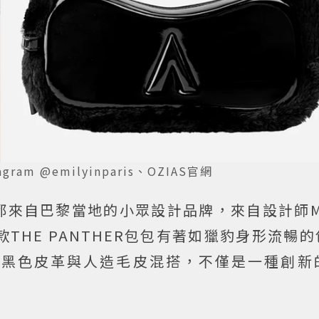
m @emilyinparis、OZIAS官網
來自巴黎當地的小眾設計品牌，來自設計師Mar
款THE PANTHER包包有著如獵豹身形流暢
將黑色皮革與人造毛皮混搭，不僅是一種創新
。