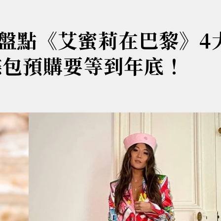
盤點《艾蜜莉在巴黎》4
蝶包預購要等到年底！