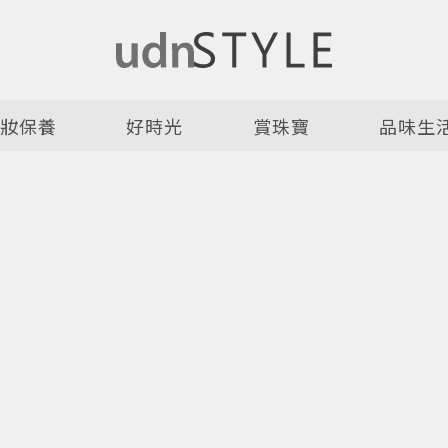
美妝保養
好時光
賞珠寶
品味生