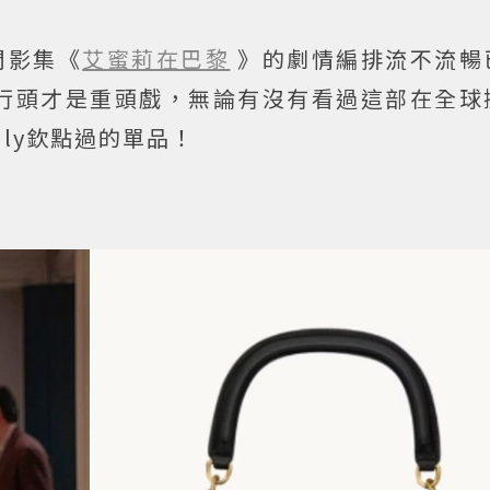
門影集《
艾蜜莉在巴黎
》的劇情編排流不流暢
行頭才是重頭戲，無論有沒有看過這部在全球
ly欽點過的單品！