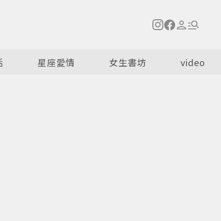
活
星座愛情
女生書坊
video