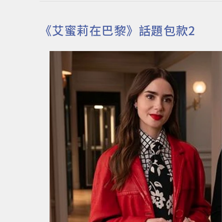
《艾蜜莉在巴黎》話題包款2