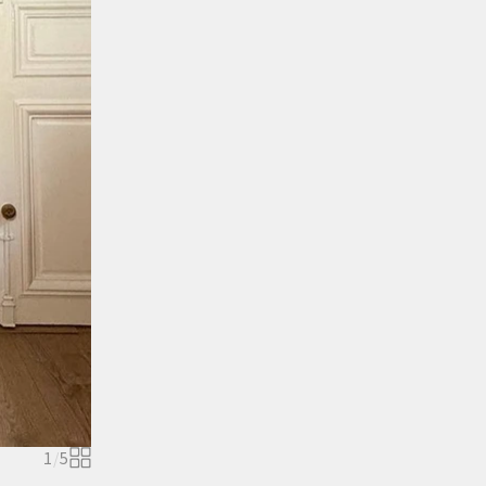
1
/
5