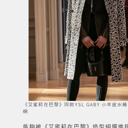
《艾蜜莉在巴黎》同款YSL GABY 小羊皮水桶袋。圖／
網
能夠被《艾蜜莉在巴黎》造型組選進