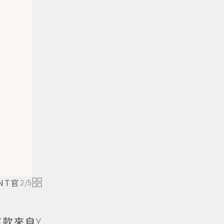
ENT官
2
/
5
這款來自
Y