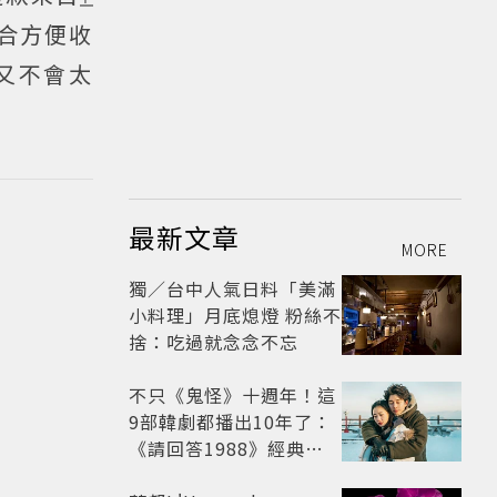
開合方便收
又不會太
最新文章
MORE
獨／台中人氣日料「美滿
小料理」月底熄燈 粉絲不
捨：吃過就念念不忘
不只《鬼怪》十週年！這
9部韓劇都播出10年了：
《請回答1988》經典不
敗，這部大家狂推續集