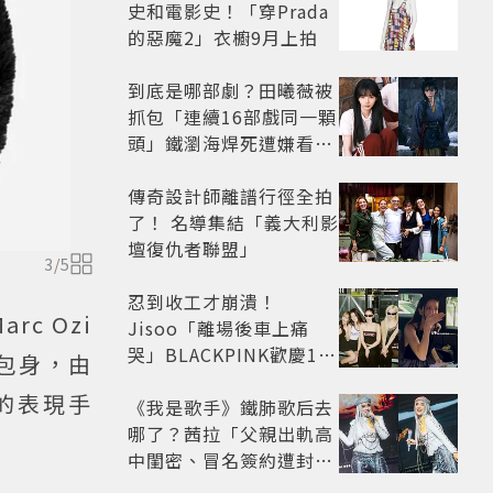
史和電影史！「穿Prada
的惡魔2」衣櫥9月上拍
到底是哪部劇？田曦薇被
抓包「連續16部戲同一顆
頭」鐵瀏海焊死遭嫌看膩
網嘆：完全分不出角色
傳奇設計師離譜行徑全拍
了！ 名導集結「義大利影
壇復仇者聯盟」
3
/
5
忍到收工才崩潰！
c Ozi
Jisoo「離場後車上痛
哭」BLACKPINK歡慶10
的包身，由
週年變道歉大會 粉絲看了
的表現手
超心疼
《我是歌手》鐵肺歌后去
哪了？茜拉「父親出軌高
中閨密、冒名簽約遭封
殺」沉寂12年辛酸過往曝