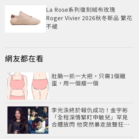
La Rose系列復刻絨布玫瑰
Roger Vivier 2026秋冬新品 繁花
不褪
網友都在看
PR
肚腩一抓一大把，只需1個雞
蛋，用一個瘦一個
李光洙終於報仇成功！金宇彬
「全程深情緊盯申敏兒」罕見
合體放閃 他突然暴走放聲狂吼
笑翻全場