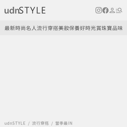
最新
時尚名人
流行穿搭
美妝保養
好時光
賞珠寶
品味
udnSTYLE
流行穿搭
當季最IN