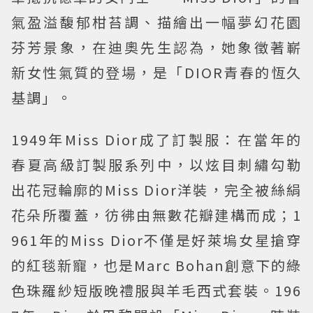
氣盈溢馥郁柑苔調、描繪出一幅夢幻花園
芬芳景象，在迪奧先生認為，她象徵著嶄
新女性氣質的登場，是「DIOR青春的恆久
基調」。
1949年Miss Dior成了訂製服：在當年的
春夏高級訂製服系列中，以炫目刺繡勾勒
出花冠輪廓的Miss Dior洋裝，完全被絲絹
花朵所覆蓋，彷彿由無數花瓣建構而成；1
961年的Miss Dior不僅是好萊塢女星搶穿
的紅毯新寵，也是Marc Bohan創意下的綠
色珠羅紗短版晚禮服與羊毛西式套裝。196