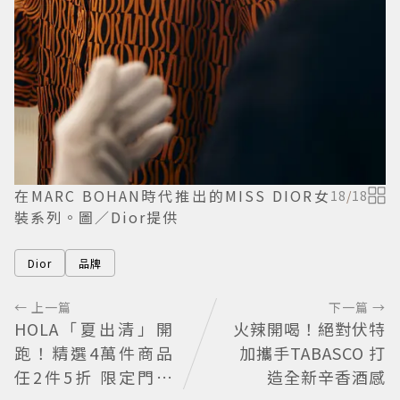
在MARC BOHAN時代推出的MISS DIOR女
18
/
18
裝系列。圖／Dior提供
Dior
品牌
← 上一篇
下一篇 →
HOLA「夏出清」開
火辣開喝！絕對伏特
跑！精選4萬件商品
加攜手TABASCO 打
任2件5折 限定門市
造全新辛香酒感