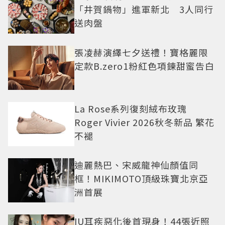
「井賀鍋物」進軍新北 3人同行
送肉盤
張凌赫演繹七夕送禮！寶格麗限
定款B.zero1粉紅色項鍊甜蜜告白
La Rose系列復刻絨布玫瑰
Roger Vivier 2026秋冬新品 繁花
不褪
迪麗熱巴、宋威龍神仙顏值同
框！MIKIMOTO頂級珠寶北京亞
洲首展
IU耳疾惡化後首現身！44張近照