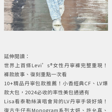
延伸閱讀：
世界上首條Levi’s®女性丹寧褲完整重現！
褲款故事、復刻重點一次看
10+精品丹寧包款推薦！小香經典CF、LV爆
款大包，2024必收的率性美包通通有
Lisa看泰勒絲演唱會背的LV丹寧手袋好燒！
復古牛仔布Monogram系列太妍、許允真、