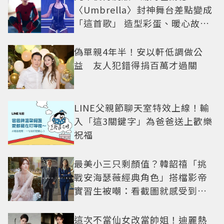
〈Umbrella〉封神舞台差點變成
「這首歌」 造型彩蛋、暖心故事
一次公開
偽單親4年半！安以軒低調做公
益 友人犯錯得捐百萬才過關
LINE父親節聊天室特效上線！輸
入「這3關鍵字」為爸爸送上歡樂
祝福
最美小三只剩顏值？韓韶禧「挑
戰安海瑟薇經典角色」搭檔影帝
實習生被嘲：看截圖就感受到演
技
這次不當仙女改當帥姐！迪麗熱