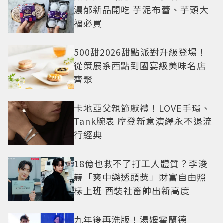
濃郁新品開吃 芋泥布蕾、芋頭大
福必買
500甜2026甜點派對升級登場！
從策展系西點到國宴級美味名店
齊聚
卡地亞父親節獻禮！LOVE手環、
Tank腕表 摩登新意演繹永不退流
行經典
18億也救不了打工人體質？李浚
赫「爽中樂透頭獎」財富自由照
樣上班 西裝社畜帥出新高度
九年後再洗版！湯姆霍蘭德