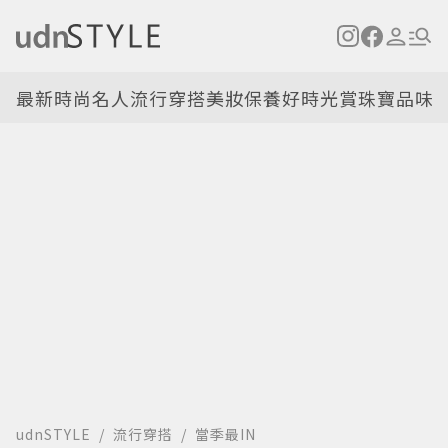
最新
時尚名人
流行穿搭
美妝保養
好時光
賞珠寶
品味
udnSTYLE
流行穿搭
當季最IN