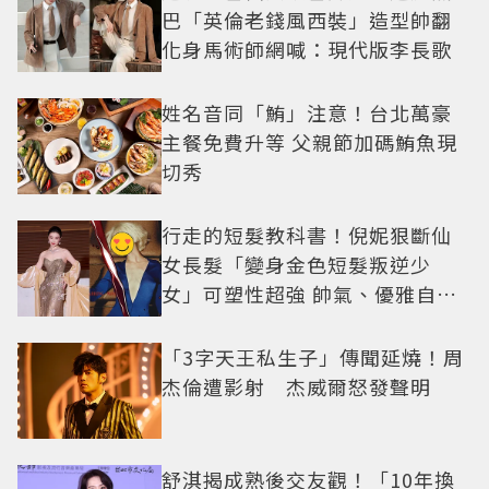
巴「英倫老錢風西裝」造型帥翻
化身馬術師網喊：現代版李長歌
姓名音同「鮪」注意！台北萬豪
主餐免費升等 父親節加碼鮪魚現
切秀
行走的短髮教科書！倪妮狠斷仙
女長髮「變身金色短髮叛逆少
女」可塑性超強 帥氣、優雅自由
切換
「3字天王私生子」傳聞延燒！周
杰倫遭影射 杰威爾怒發聲明
舒淇揭成熟後交友觀！「10年換