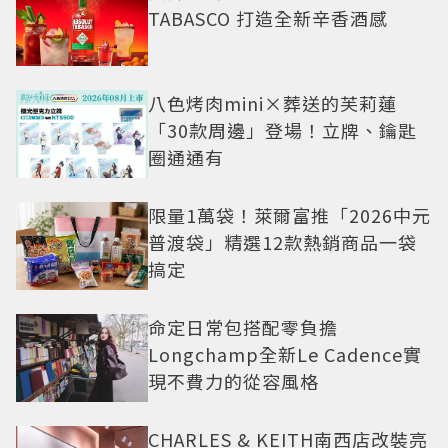
TABASCO 打造全新辛香酒感
八色烤肉mini×葬送的芙莉蓮
「30款周邊」登場！立牌、鑰匙
圈通通有
限量1萬袋！萊爾富推「2026中元
普渡袋」精選12款熱銷商品一袋
搞定
命定日常包搭配零負擔
Longchamp全新Le Cadence實
現不費力的從容風格
CHARLES & KEITH南西店改裝亮