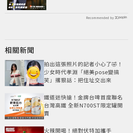
Recommended by
相關新聞
拍出這張照片的記者小心了🤣！
少女時代孝淵「絕美pose變搞
笑」撂狠話：把住址交出來
鐵道迷快搶！金牌台啤首度聯名
台灣高鐵 全新N700ST限定罐開
賣
火辣開喝！絕對伏特加攜手