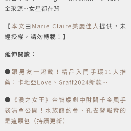
金采源…女星都在背
【
本文
由
Marie Claire美麗佳人
提供，未
經授權，請勿轉載！】
延伸閱讀：
●
跟男友一起戴！精品入門手環11大推
薦：卡地亞Love、Graff2024新款…
●
《淚之女王》金智媛劇中財閥千金風手
袋清單公開！水族館約會、孔雀警報背的
是這顆包（持續更新）