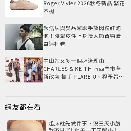
Roger Vivier 2026秋冬新品 繁花
不褪
禾浩辰與吳品潔聯手放閃粉紅泡
泡！時髦皮件上身情人節買物清
單這裡看
中山站又多一個必逛理由！
CHARLES & KEITH 南西門市全
新改裝 攜手 FLARE U、程予希演
繹秋季時尚
網友都在看
PR
起床就先做件事，沒三天小腹
就不見了! 肚子一天天變小！