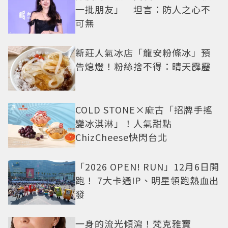
一批朋友」 坦言：防人之心不
可無
新莊人氣冰店「龍安粉條冰」預
告熄燈！粉絲捨不得：晴天霹靂
COLD STONE×麻古「招牌手搖
變冰淇淋」！人氣甜點
ChizCheese快閃台北
「2026 OPEN! RUN」12月6日開
跑！ 7大卡通IP、明星領跑熱血出
發
一身的流光傾瀉！梵克雅寶