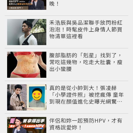
晚！
禾浩辰與吳品潔聯手放閃粉紅
泡泡！時髦皮件上身情人節買
物清單這裡看
PR
腹部脂肪的「剋星」找到了，
常吃這幾物，吃走大肚囊，瘦
出小蠻腰
真的是從小帥到大！張凌赫
「小學證件照」被挖瘋傳 童年
到現在顏值進化史曝光網驚：
完全等比例長大
PR
伴侶和妳一起預防HPV，才有
資格說愛妳！