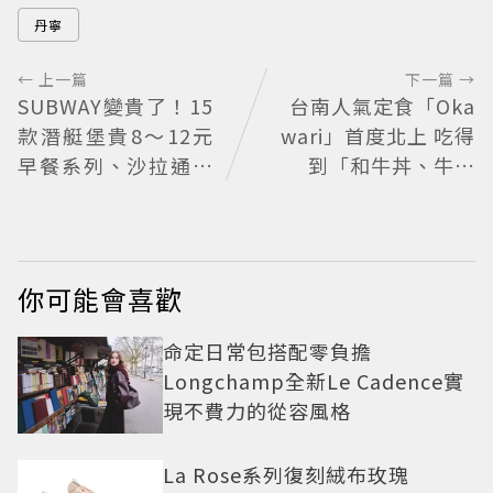
丹寧
← 上一篇
下一篇 →
SUBWAY變貴了！15
台南人氣定食「Oka
款潛艇堡貴8～12元
wari」首度北上 吃得
早餐系列、沙拉通通
到「和牛丼、牛排
也調漲
丼、咖哩」
你可能會喜歡
命定日常包搭配零負擔
Longchamp全新Le Cadence實
現不費力的從容風格
La Rose系列復刻絨布玫瑰