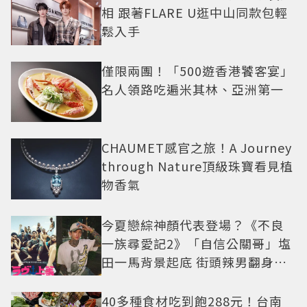
相 跟著FLARE U逛中山同款包輕
鬆入手
僅限兩團！「500遊香港饕客宴」
名人領路吃遍米其林、亞洲第一
CHAUMET感官之旅！A Journey
through Nature頂級珠寶看見植
物香氣
今夏戀綜神顏代表登場？《不良
一族尋愛記2》「自信公關哥」塩
田一馬背景起底 街頭辣男翻身當
老闆
40多種食材吃到飽288元！台南