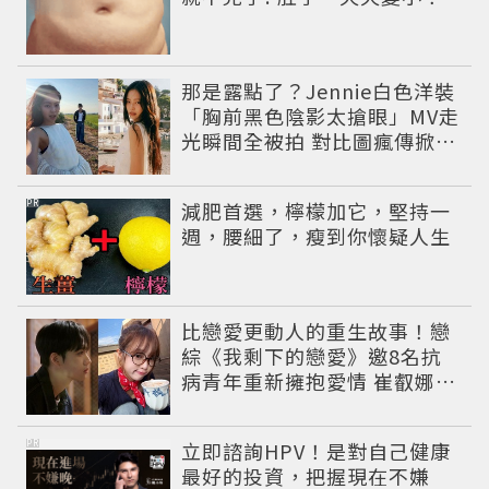
那是露點了？Jennie白色洋裝
「胸前黑色陰影太搶眼」MV走
光瞬間全被拍 對比圖瘋傳掀論
戰
PR
減肥首選，檸檬加它，堅持一
週，腰細了，瘦到你懷疑人生
比戀愛更動人的重生故事！戀
綜《我剩下的戀愛》邀8名抗
病青年重新擁抱愛情 崔叡娜淚
揭童年抗癌傷痛
PR
立即諮詢HPV！是對自己健康
最好的投資，把握現在不嫌