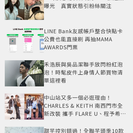
曝光 真實狀態引粉絲關注
LINE Bank友感帳戶整合快點卡
公費也能直接刷 再抽MAMA
AWARDS門票
禾浩辰與吳品潔聯手放閃粉紅泡
泡！時髦皮件上身情人節買物清
單這裡看
中山站又多一個必逛理由！
CHARLES & KEITH 南西門市全
新改裝 攜手 FLARE U、程予希演
繹秋季時尚
甜芋控別錯過！全聯芋頭季10款