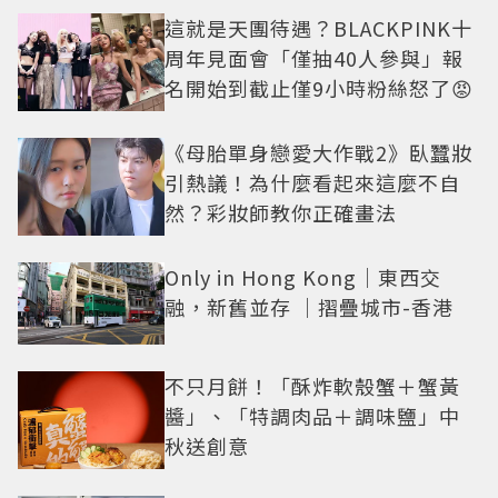
這就是天團待遇？BLACKPINK十
周年見面會「僅抽40人參與」報
名開始到截止僅9小時粉絲怒了😡
《母胎單身戀愛大作戰2》臥蠶妝
引熱議！為什麼看起來這麼不自
然？彩妝師教你正確畫法
Only in Hong Kong｜東西交
融，新舊並存 ｜摺疊城市-香港
不只月餅！「酥炸軟殼蟹＋蟹黃
醬」、「特調肉品＋調味鹽」中
秋送創意