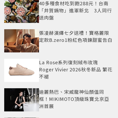
40多種食材吃到飽288元！台南
「井賀鍋物」進軍新北 3人同行
送肉盤
張凌赫演繹七夕送禮！寶格麗限
定款B.zero1粉紅色項鍊甜蜜告白
La Rose系列復刻絨布玫瑰
Roger Vivier 2026秋冬新品 繁花
不褪
迪麗熱巴、宋威龍神仙顏值同
框！MIKIMOTO頂級珠寶北京亞
洲首展