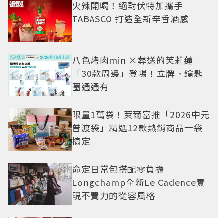
火辣開喝！絕對伏特加攜手
TABASCO 打造全新辛香酒感
八色烤肉mini×葬送的芙莉蓮
「30款周邊」登場！立牌、鑰匙
圈通通有
限量1萬袋！萊爾富推「2026中元
普渡袋」精選12款熱銷商品一袋
搞定
命定日常包搭配零負擔
Longchamp全新Le Cadence實
現不費力的從容風格