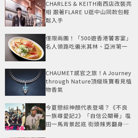
CHARLES & KEITH南西店改裝亮
相 跟著FLARE U逛中山同款包輕
鬆入手
僅限兩團！「500遊香港饕客宴」
名人領路吃遍米其林、亞洲第一
CHAUMET感官之旅！A Journey
through Nature頂級珠寶看見植
物香氣
今夏戀綜神顏代表登場？《不良
一族尋愛記2》「自信公關哥」塩
田一馬背景起底 街頭辣男翻身當
老闆