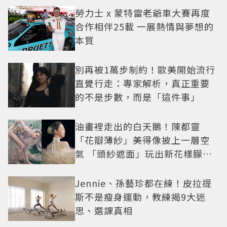
勞力士 x 蒙特雷老爺車大賽再度
合作相伴25載 一展熱情與夢想的
本質
別再被1萬步制約！歐美開始流行
直覺行走：專家解析，真正重要
的不是步數，而是「這件事」
油畫裡走出的白天鵝！陳都靈
「花瓣薄紗」美得像披上一層空
氣 「頭紗遮面」玩出新花樣朦朧
美感太仙
Jennie、孫藝珍都在練！皮拉提
斯不是瘦身運動，教練揭9大迷
思、選課真相