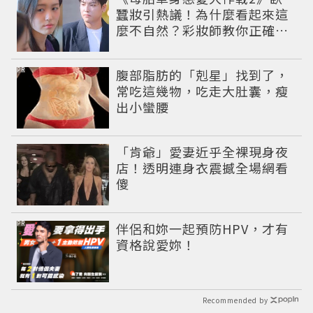
蠶妝引熱議！為什麼看起來這
麼不自然？彩妝師教你正確畫
法
PR
腹部脂肪的「剋星」找到了，
常吃這幾物，吃走大肚囊，瘦
出小蠻腰
「肯爺」愛妻近乎全裸現身夜
店！透明連身衣震撼全場網看
傻
PR
伴侶和妳一起預防HPV，才有
資格說愛妳！
Recommended by