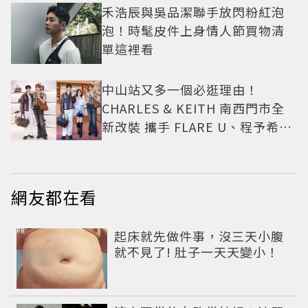
禾浩辰與吳品潔聯手放閃粉紅泡
泡！時髦皮件上身情人節買物清
單這裡看
中山站又多一個必逛理由！
CHARLES & KEITH 南西門市全
新改裝 攜手 FLARE U、程予希演
繹秋季時尚
網友都在看
PR
起床就先做件事，沒三天小腹
就不見了! 肚子一天天變小！