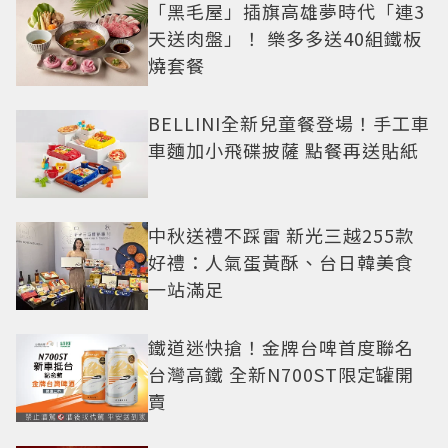
「黑毛屋」插旗高雄夢時代「連3
天送肉盤」！ 樂多多送40組鐵板
燒套餐
BELLINI全新兒童餐登場！手工車
車麵加小飛碟披薩 點餐再送貼紙
中秋送禮不踩雷 新光三越255款
好禮：人氣蛋黃酥、台日韓美食
一站滿足
鐵道迷快搶！金牌台啤首度聯名
台灣高鐵 全新N700ST限定罐開
賣