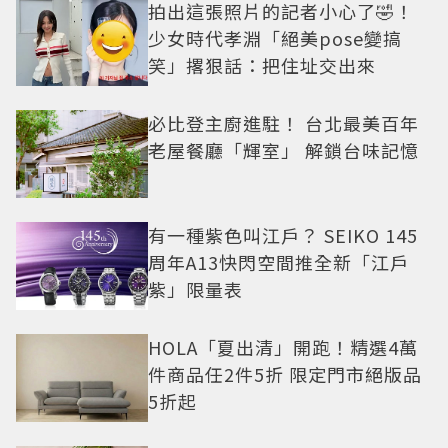
拍出這張照片的記者小心了🤣！
少女時代孝淵「絕美pose變搞
笑」撂狠話：把住址交出來
必比登主廚進駐！ 台北最美百年
老屋餐廳「輝室」 解鎖台味記憶
有一種紫色叫江戶？ SEIKO 145
周年A13快閃空間推全新「江戶
紫」限量表
HOLA「夏出清」開跑！精選4萬
件商品任2件5折 限定門市絕版品
5折起