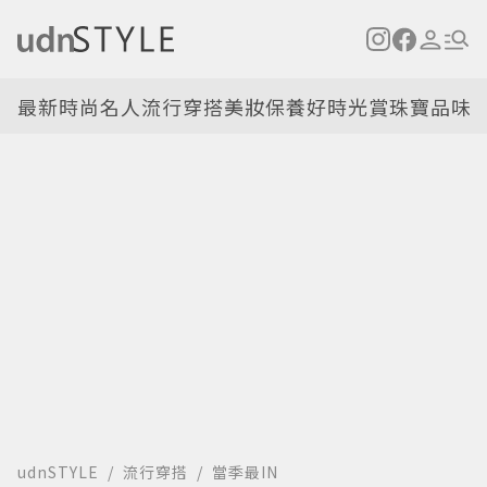
最新
時尚名人
流行穿搭
美妝保養
好時光
賞珠寶
品味
udnSTYLE
流行穿搭
當季最IN