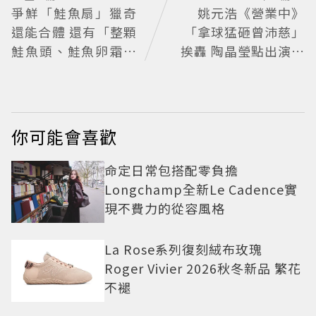
爭鮮「鮭魚扇」獵奇
姚元浩《營業中》
還能合體 還有「整顆
「拿球猛砸曾沛慈」
鮭魚頭、鮭魚卵霜淇
挨轟 陶晶瑩點出演藝
淋」上桌
圈現實面
你可能會喜歡
命定日常包搭配零負擔
Longchamp全新Le Cadence實
現不費力的從容風格
La Rose系列復刻絨布玫瑰
Roger Vivier 2026秋冬新品 繁花
不褪