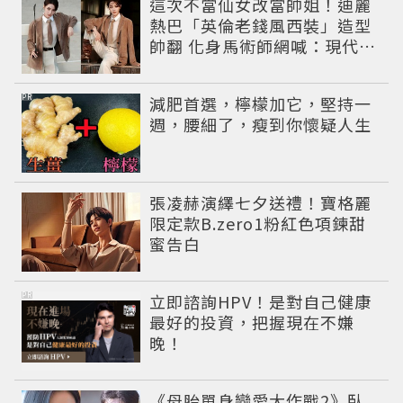
這次不當仙女改當帥姐！迪麗
熱巴「英倫老錢風西裝」造型
帥翻 化身馬術師網喊：現代版
李長歌
PR
減肥首選，檸檬加它，堅持一
週，腰細了，瘦到你懷疑人生
張凌赫演繹七夕送禮！寶格麗
限定款B.zero1粉紅色項鍊甜
蜜告白
PR
立即諮詢HPV！是對自己健康
最好的投資，把握現在不嫌
晚！
《母胎單身戀愛大作戰2》臥