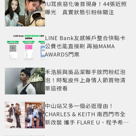
IU耳疾惡化後首現身！44張近照
曝光 真實狀態引粉絲關注
LINE Bank友感帳戶整合快點卡
公費也能直接刷 再抽MAMA
AWARDS門票
禾浩辰與吳品潔聯手放閃粉紅泡
泡！時髦皮件上身情人節買物清
單這裡看
中山站又多一個必逛理由！
CHARLES & KEITH 南西門市全
新改裝 攜手 FLARE U、程予希演
繹秋季時尚