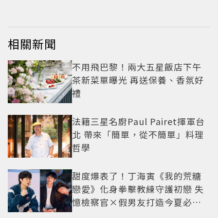
相關新聞
不用飛巴黎！兩大五星飯店下午
茶新菜單曝光 再送保養、香氛好
禮
法籍三星名廚Paul Pairet揮軍台
北 帶來「簡單，從不簡單」料理
哲學
甜度爆表了！丁海寅《我的荒糖
戀愛》化身拳擊教練守護初戀 失
憶檢察官×假男友打造今夏必看
小甜劇