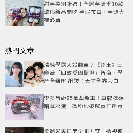
甜芋控別錯過！全聯芋頭季10款
濃郁新品開吃 芋泥布蕾、芋頭大
福必買
熱門文章
清純學霸人設翻車？《逐玉》田
曦薇「四敗愛因斯坦」智商、學
歷全輾壓 網酸：天才全靠旁白
李多慧砸85萬牽新車！車牌號碼
暗藏彩蛋 鐵粉秒破解真正用意
肯爺愛妻尺度全開！穿「透視連