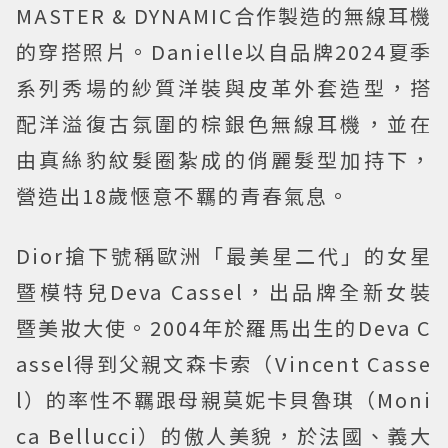
MASTER & DYNAMIC合作製造的無線耳機
的穿搭照片。Danielle以自品牌2024夏季
系列秀場的紗質洋裝與皮革外套造型，搭
配洋溢復古氛圍的棕銀色無線耳機，並在
由真絲豹紋髮圈紮成的俏麗髮型加持下，
營造出18歲愜意不羈的青春氣息。
Dior搶下號稱歐洲「最美星二代」的女星
暨模特兒Deva Cassel，出品牌全新女裝
暨美妝大使。2004年於羅馬出生的Deva C
assel得到父親文森卡索（Vincent Casse
l）的率性不羈跟母親莫妮卡貝魯琪（Moni
ca Bellucci）的傲人美貌，於法國、義大