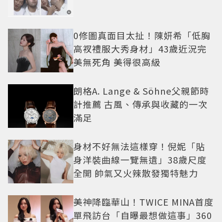
0修圖真面目太扯！陳妍希「低胸
高衩禮服大秀身材」43歲近況完
美無死角 美得很高級
朗格A. Lange & Söhne父親節時
計推薦 古風、傳承與收藏的一次
滿足
身材不好無法這樣穿！倪妮「貼
身洋裝曲線一覽無遺」38歲尺度
全開 帥氣又火辣散發獨特魅力
美神降臨華山！TWICE MINA首度
單飛訪台「自曝最想做這事」360