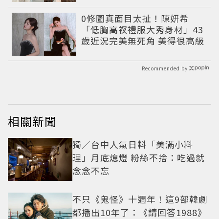
0修圖真面目太扯！陳妍希
「低胸高衩禮服大秀身材」43
歲近況完美無死角 美得很高級
Recommended by
相關新聞
獨／台中人氣日料「美滿小料
理」月底熄燈 粉絲不捨：吃過就
念念不忘
不只《鬼怪》十週年！這9部韓劇
都播出10年了：《請回答1988》