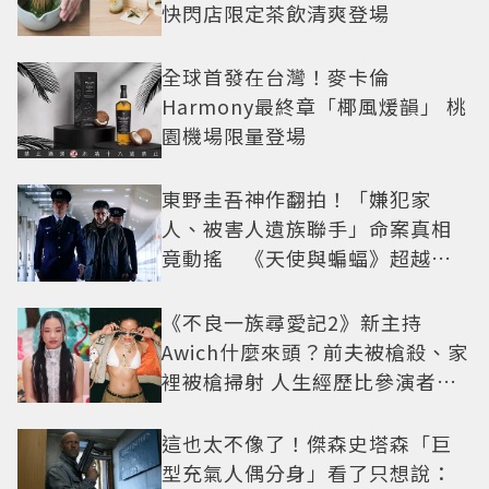
快閃店限定茶飲清爽登場
全球首發在台灣！麥卡倫
Harmony最終章「椰風煖韻」 桃
園機場限量登場
東野圭吾神作翻拍！「嫌犯家
人、被害人遺族聯手」命案真相
竟動搖 《天使與蝙蝠》超越懸
疑框架展開
《不良一族尋愛記2》新主持
Awich什麼來頭？前夫被槍殺、家
裡被槍掃射 人生經歷比參演者還
抓馬！
這也太不像了！傑森史塔森「巨
型充氣人偶分身」看了只想說：