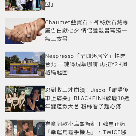
盟」
Chaumet藍寶石、神秘鑽石藏專
屬告白獻七夕 情侶疊戴書寫獨一
無二故事
Nespresso「早咖起居室」快閃
台北 一鍵喝現萃咖啡 再扭Y2K風
格鑰匙圈
忍到收工才崩潰！Jisoo「離場後
車上痛哭」BLACKPINK歡慶10週
年變道歉大會 粉絲看了超心疼
崔傘同款小烏龜爆紅！韓星正瘋
「幸運烏龜手機貼」，TWICE娜