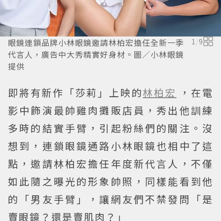
眼鏡連鎖品牌小林眼鏡邀請林柏宏擔任全新一季
1
/
9
代言人，廣告中大秀精實好身材。圖／小林眼鏡
提供
即將有新作「莎莉」上映的
林柏宏
，在電
影中飾演最帥雞肉攤販店員，秀出他訓練
多時的結實手臂，引起粉絲們的關注。沒
想到，連鎖眼鏡通路小林眼鏡也相中了這
點，邀請林柏宏擔任年度新代言人，不僅
如此隨之曝光的形象帥照，同樣能看到他
的「男友手臂」，讓網友們不禁發問「是
賣眼鏡？還是賣肌肉？」