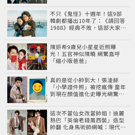
唱影片爆紅
不只《鬼怪》十週年！這9部
韓劇都播出10年了：《請回答
1988》經典不敗，這部大家狂
推續集
陳妍希9歲兒小星星近照曝
光！五官神似陳曉 網驚直呼
「縮小版爸爸」
真的是從小帥到大！張凌赫
「小學證件照」被挖瘋傳 童年
到現在顏值進化史曝光網驚：
完全等比例長大
這次不當仙女改當帥姐！迪麗
熱巴「英倫老錢風西裝」造型
帥翻 化身馬術師網喊：現代版
李長歌