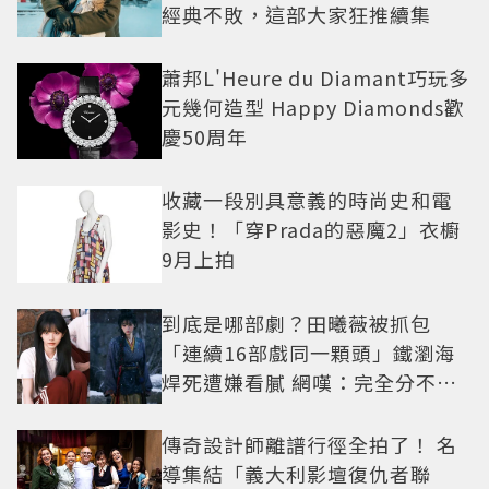
經典不敗，這部大家狂推續集
蕭邦L'Heure du Diamant巧玩多
元幾何造型 Happy Diamonds歡
慶50周年
收藏一段別具意義的時尚史和電
影史！「穿Prada的惡魔2」衣櫥
9月上拍
到底是哪部劇？田曦薇被抓包
「連續16部戲同一顆頭」鐵瀏海
焊死遭嫌看膩 網嘆：完全分不出
角色
傳奇設計師離譜行徑全拍了！ 名
導集結「義大利影壇復仇者聯