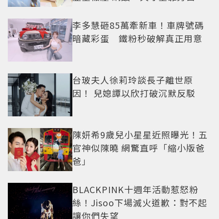
李多慧砸85萬牽新車！車牌號碼
暗藏彩蛋 鐵粉秒破解真正用意
台玻夫人徐莉玲談長子離世原
因！ 兒媳譚以欣打破沉默反駁
陳妍希9歲兒小星星近照曝光！五
官神似陳曉 網驚直呼「縮小版爸
爸」
BLACKPINK十週年活動惹怒粉
絲！Jisoo下場滅火道歉：對不起
讓你們失望