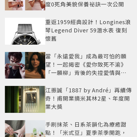
度0死角美貌保養祕訣一次公開
重返1959經典設計！Longines浪
琴Legend Diver 59潛水表 復刻
懷舊
當「永遠愛我」成為最可怕的願
望！一起揭密《愛你致死不渝》
「一願柳」背後的失控愛情與爆
紅之路
江振誠「1887 by André」再續傳
奇！甫開業摘米其林2星、年度開
業大獎
手刷抹茶、日系茶韻化為療癒甜
點！「米弎豆」夏季茶季開跑，