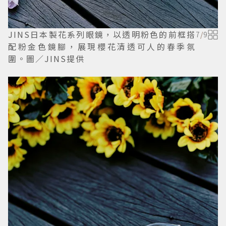
JINS日本製花系列眼鏡，以透明粉色的前框搭
7
/
9
配粉金色鏡腳，展現櫻花清透可人的春季氛
圍。圖／JINS提供