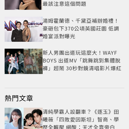
最該注意這個問題
湯姆霍蘭德、千黛亞補辦婚禮！
豪砸包下370公頃英國莊園 低調
婚宴派對曝光
新人男團出道玩這麼大！WAYF
BOYS 出道MV「跳舞跳到集體脫
褲」超鬧 30秒對鏡清唱影片爆紅
熱門文章
清純學霸人設翻車？《逐玉》田
曦薇「四敗愛因斯坦」智商、學
歷全輾壓 網酸：天才全靠旁白