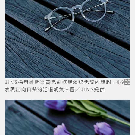
JINS採用透明米黃色前框與淡綠色調的鏡腳，
8
/
9
表現出向日葵的活潑朝氣。圖／JINS提供