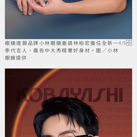
眼鏡連鎖品牌小林眼鏡邀請林柏宏擔任全新一
4
/
9
季代言人，廣告中大秀精實好身材。圖／小林
眼鏡提供