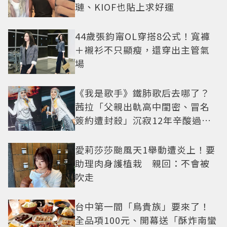
璉、KIOF也貼上求好運
44歲張鈞甯OL穿搭8公式！寬褲
＋襯衫不只顯瘦，還穿出主管氣
場
《我是歌手》鐵肺歌后去哪了？
茜拉「父親出軌高中閨密、冒名
簽約遭封殺」沉寂12年辛酸過往
曝光
愛莉莎莎颱風天1舉動遭炎上！要
助理肉身護植栽 親回：不會被
吹走
台中第一間「鳥貴族」要來了！
全品項100元、開幕送「酥炸南蠻