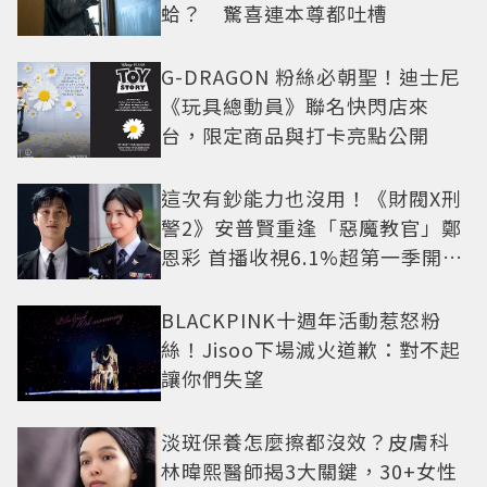
蛤？ 驚喜連本尊都吐槽
G-DRAGON 粉絲必朝聖！迪士尼
《玩具總動員》聯名快閃店來
台，限定商品與打卡亮點公開
這次有鈔能力也沒用！《財閥X刑
警2》安普賢重逢「惡魔教官」鄭
恩彩 首播收視6.1%超第一季開紅
盤
BLACKPINK十週年活動惹怒粉
絲！Jisoo下場滅火道歉：對不起
讓你們失望
淡斑保養怎麼擦都沒效？皮膚科
林暐熙醫師揭3大關鍵，30+女性