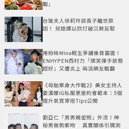
蝦」
台玻夫人徐莉玲談長子離世原
因！ 兒媳譚以欣打破沉默反駁
捲粉絲Mina輕生爭議後首露面！
ENHYPEN西村力「燦笑揮手狀態
超好」又遭炎上 兩派網友戰翻
《母胎單身大作戰2》美女主持人
姜漢娜IG私服更是約會範本：5個
提升氣質穿搭Tips公開
劉亞仁「男男親密照」外流！神
秘男做勢索吻 真實關係引猜測