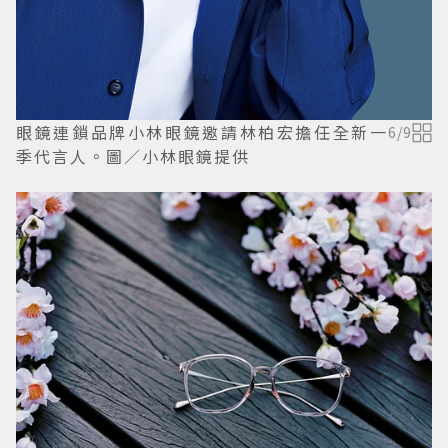
眼鏡連鎖品牌小林眼鏡邀請林柏宏擔任全新一
6
/
9
季代言人。圖／小林眼鏡提供