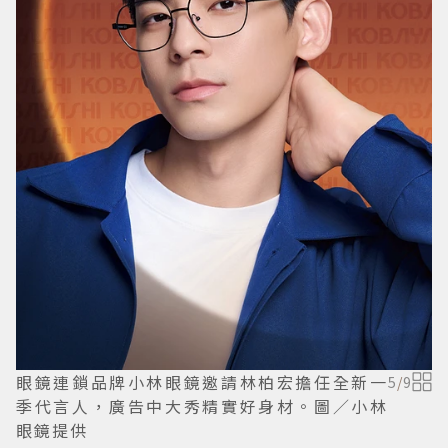
眼鏡連鎖品牌小林眼鏡邀請林柏宏擔任全新一
5
/
9
季代言人，廣告中大秀精實好身材。圖／小林
眼鏡提供