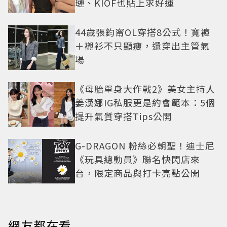
璉、KIOF也貼上求好運
44歲張鈞甯OL穿搭8公式！寬褲
＋襯衫不只顯瘦，還穿出主管氣
場
《母胎單身大作戰2》美女主持人
姜漢娜IG私服更是約會範本：5個
提升氣質穿搭Tips公開
G-DRAGON 粉絲必朝聖！迪士尼
《玩具總動員》聯名快閃店來
台，限定商品與打卡亮點公開
網友都在看