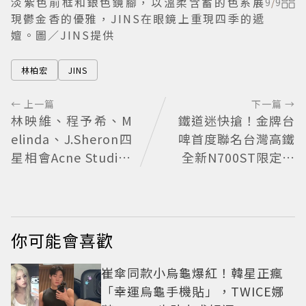
淡紫色前框和銀色鏡腳，以溫柔含蓄的色系展
9
/
9
現鬱金香的優雅，JINS在眼鏡上重現四季的遞
嬗。圖／JINS提供
林柏宏
JINS
← 上一篇
下一篇 →
林映維、程予希、M
鐵道迷快搶！金牌台
elinda、J.Sheron四
啤首度聯名台灣高鐵
星相會Acne Studios
全新N700ST限定罐
大曬北歐潮
開賣
你可能會喜歡
崔傘同款小烏龜爆紅！韓星正瘋
「幸運烏龜手機貼」，TWICE娜