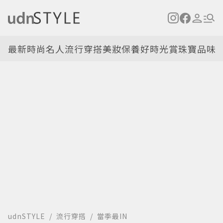
最新
時尚名人
流行穿搭
美妝保養
好時光
賞珠寶
品味
udnSTYLE
流行穿搭
當季最IN