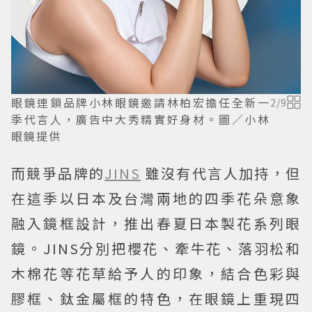
眼鏡連鎖品牌小林眼鏡邀請林柏宏擔任全新一
2
/
9
季代言人，廣告中大秀精實好身材。圖／小林
眼鏡提供
而競爭品牌的
JINS
雖沒有代言人加持，但
在這季以日本及台灣兩地的四季花朵意象
融入鏡框設計，推出春夏日本製花系列眼
鏡。JINS分別把櫻花、牽牛花、落羽松和
木棉花等花草給予人的印象，結合色彩與
膠框、鈦金屬框的特色，在眼鏡上重現四