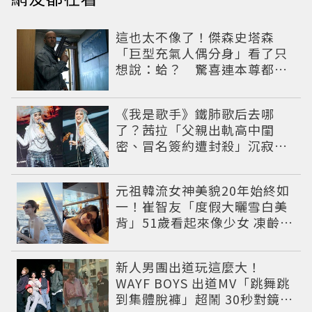
這也太不像了！傑森史塔森
「巨型充氣人偶分身」看了只
想說：蛤？ 驚喜連本尊都吐
槽
《我是歌手》鐵肺歌后去哪
了？茜拉「父親出軌高中閨
密、冒名簽約遭封殺」沉寂12
年辛酸過往曝光
元祖韓流女神美貌20年始終如
一！崔智友「度假大曬雪白美
背」51歲看起來像少女 凍齡近
況震撼全網
新人男團出道玩這麼大！
WAYF BOYS 出道MV「跳舞跳
到集體脫褲」超鬧 30秒對鏡清