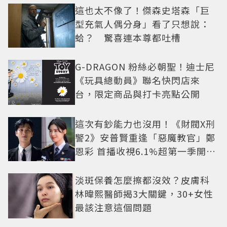
這也太不像了！傑森史塔森「巨
型充氣人偶分身」看了只想說：
蛤？ 驚喜連本尊都吐槽
G-DRAGON 粉絲必朝聖！迪士尼
《玩具總動員》聯名快閃店來
台，限定商品與打卡亮點公開
這次有鈔能力也沒用！《財閥X刑
警2》安普賢重逢「惡魔教官」鄭
恩彩 首播收視6.1%超第一季開紅
盤
淡斑保養怎麼擦都沒效？皮膚科
林暐熙醫師揭3大關鍵，30+女性
最該注意這個問題