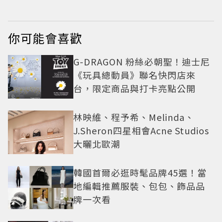
你可能會喜歡
G-DRAGON 粉絲必朝聖！迪士尼
《玩具總動員》聯名快閃店來
台，限定商品與打卡亮點公開
林映維、程予希、Melinda、
J.Sheron四星相會Acne Studios
大曬北歐潮
韓國首爾必逛時髦品牌45選！當
地編輯推薦服裝、包包、飾品品
牌一次看