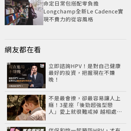
命定日常包搭配零負擔
Longchamp全新Le Cadence實
現不費力的從容風格
網友都在看
PR
立即諮詢HPV！是對自己健康
最好的投資，把握現在不嫌
晚！
不是最會撩，卻最容易讓人上
癮！3星座「後勁超強型戀
人」愛上就很難戒掉 越相處越
有魅力
PR
伴侶和妳一起預防HPV，才有