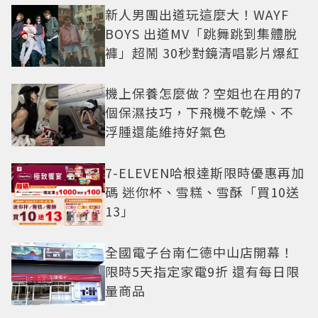
新人男團出道玩這麼大！WAYF
BOYS 出道MV「跳舞跳到集體脫
褲」超鬧 30秒對鏡清唱影片爆紅
機上保養怎麼做？空姐也在用的7
個保濕技巧，下飛機不乾燥、不
浮腫還能維持好氣色
7-ELEVEN哈根達斯限時優惠再加
碼 迷你杯、雪糕、雪酥「買10送
13」
全國電子台南仁德中山店開幕！
限時5天指定家電9折 還有每日限
量商品