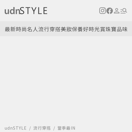
最新
時尚名人
流行穿搭
美妝保養
好時光
賞珠寶
品味
udnSTYLE
流行穿搭
當季最IN