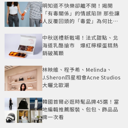
明知道不快樂卻離不開！揭開
「有毒關係」的情感陷阱 那些讓
人反覆回頭的「毒愛」為何比菸
還難戒？
中秋送禮新戰場！法式甜點、北
海道乳酪搶市 爆紅檸檬蛋糕熱
銷破萬顆
林映維、程予希、Melinda、
J.Sheron四星相會Acne Studios
大曬北歐潮
韓國首爾必逛時髦品牌45選！當
地編輯推薦服裝、包包、飾品品
牌一次看