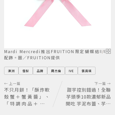
Mardi Mercredi推出FRUITION限定蝴蝶結
8
/
8
配飾。圖／FRUITION提供
澳洲
雪梨
品牌
周杰倫
IVE
張員瑛
← 上一篇
下一篇 →
不只月餅！「酥炸軟
甜芋控別錯過！全聯
殼蟹＋蟹黃醬」、
芋頭季10款濃郁新品
「特調肉品＋調味
開吃 芋泥布蕾、芋頭
鹽」中秋送創意
大福必買