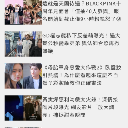
這就是天團待遇？BLACKPINK十
周年見面會「僅抽40人參與」報
名開始到截止僅9小時粉絲怒了😡
GD權志龍私下反差萌曝光！遇大
聲公秒變乖弟弟 與法師合照再掀
熱議
《母胎單身戀愛大作戰2》臥蠶妝
引熱議！為什麼看起來這麼不自
然？彩妝師教你正確畫法
黃寅燁惠利吻戲太火辣！深情接
吻片段曝光 網友影片「放大調
亮」捕捉甜蜜瞬間