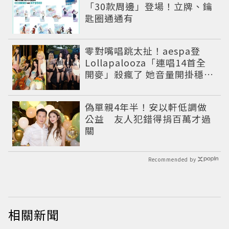
「30款周邊」登場！立牌、鑰
匙圈通通有
零對嘴唱跳太扯！aespa登
Lollapalooza「連唱14首全
開麥」殺瘋了 她音量開掛穩到
像吞CD
偽單親4年半！安以軒低調做
公益 友人犯錯得捐百萬才過
關
Recommended by
相關新聞