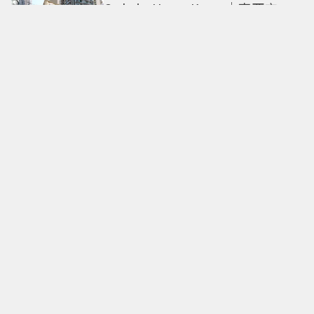
Only in Hong Kong｜東西交
融，新舊並存 ｜摺疊城市-香港
不只月餅！「酥炸軟殼蟹＋蟹黃
醬」、「特調肉品＋調味鹽」中
秋送創意
拍出這張照片的記者小心了🤣！
少女時代孝淵「絕美pose變搞
笑」撂狠話：把住址交出來
必比登主廚進駐！ 台北最美百年
老屋餐廳「輝室」 解鎖台味記憶