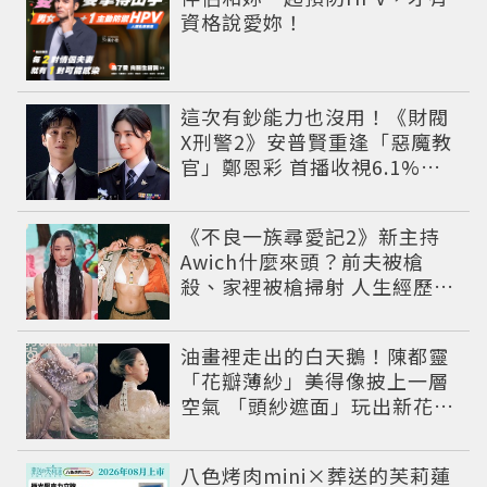
資格說愛妳！
這次有鈔能力也沒用！《財閥
X刑警2》安普賢重逢「惡魔教
官」鄭恩彩 首播收視6.1%超
第一季開紅盤
《不良一族尋愛記2》新主持
Awich什麼來頭？前夫被槍
殺、家裡被槍掃射 人生經歷比
參演者還抓馬！
油畫裡走出的白天鵝！陳都靈
「花瓣薄紗」美得像披上一層
空氣 「頭紗遮面」玩出新花樣
朦朧美感太仙
八色烤肉mini×葬送的芙莉蓮