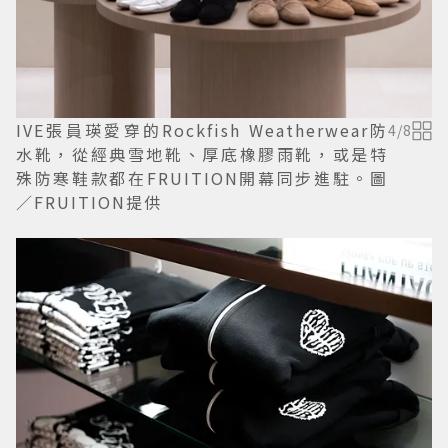
IVE張員瑛愛穿的Rockfish Weatherwear防
4
/
8
水靴，從經典雪地靴、厚底橡膠雨靴，或是特
殊防寒鞋款都在FRUITION開幕同步進駐。圖
／FRUITION提供