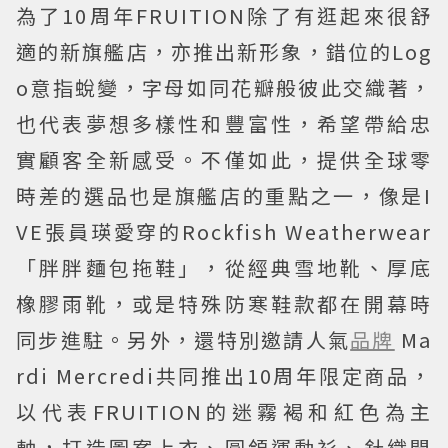
為了10周年FRUITION除了有逛起來很舒
適的新旗艦店，亦推出新形象，錯位的Log
o意指蛻變，字母如同花瓣般彼此交織著，
也代表夢想多樣性和豐富性，希望帶給忠
實顧客全新感受。不僅如此，提供全球零
時差的選品也是旗艦店的重點之一，像是I
VE張員瑛愛穿的Rockfish Weatherwear
「胖胖麵包拖鞋」，從經典雪地靴、厚底
橡膠雨靴，或是特殊防寒鞋款都在開幕時
同步進駐。另外，還特別邀請人氣
品牌
Ma
rdi Mercredi共同推出10周年限定商品，
以代表FRUITION的迷霧褐和紅色為主
軸，打造圖案上衣、圓領運動衫、針織開