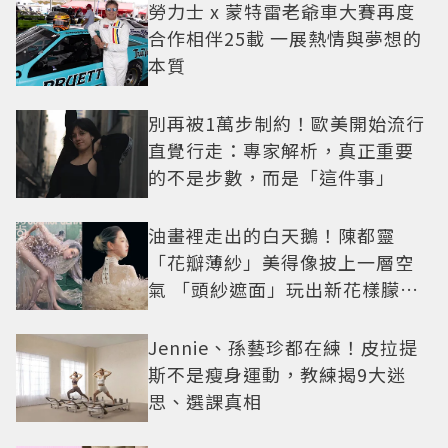
勞力士 x 蒙特雷老爺車大賽再度
合作相伴25載 一展熱情與夢想的
本質
別再被1萬步制約！歐美開始流行
直覺行走：專家解析，真正重要
的不是步數，而是「這件事」
油畫裡走出的白天鵝！陳都靈
「花瓣薄紗」美得像披上一層空
氣 「頭紗遮面」玩出新花樣朦朧
美感太仙
Jennie、孫藝珍都在練！皮拉提
斯不是瘦身運動，教練揭9大迷
思、選課真相