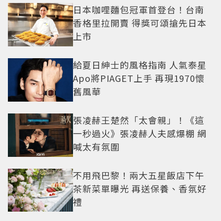
日本咖哩麵包冠軍首登台！台南
香格里拉開賣 得獎可頌搶先日本
上市
給夏日紳士的風格指南 人氣泰星
Apo將PIAGET上手 再現1970懷
舊風華
張凌赫王楚然「太會親」！《這
一秒過火》張凌赫人夫感爆棚 網
喊太有氛圍
不用飛巴黎！兩大五星飯店下午
茶新菜單曝光 再送保養、香氛好
禮