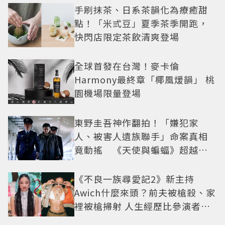
手刷抹茶、日系茶韻化為療癒甜
點！「米弎豆」夏季茶季開跑，
快閃店限定茶飲清爽登場
全球首發在台灣！麥卡倫
Harmony最終章「椰風煖韻」 桃
園機場限量登場
東野圭吾神作翻拍！「嫌犯家
人、被害人遺族聯手」命案真相
竟動搖 《天使與蝙蝠》超越懸
疑框架展開
《不良一族尋愛記2》新主持
Awich什麼來頭？前夫被槍殺、家
裡被槍掃射 人生經歷比參演者還
抓馬！