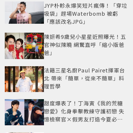
JYP朴軫永爆笑短片瘋傳！「穿垃
圾袋」趕場Waterbomb 被虧
「應該改名JPG」
陳妍希9歲兒小星星近照曝光！五
官神似陳曉 網驚直呼「縮小版爸
爸」
法籍三星名廚Paul Pairet揮軍台
北 帶來「簡單，從來不簡單」料
理哲學
甜度爆表了！丁海寅《我的荒糖
戀愛》化身拳擊教練守護初戀 失
憶檢察官×假男友打造今夏必看
小甜劇