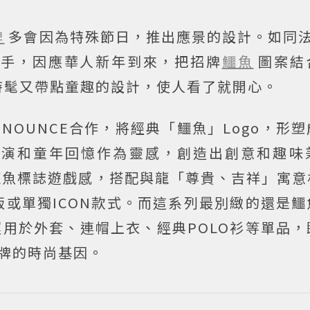
牌
多會因為特殊節日，推出應景的設計。如同法
攜手，因應華人新年到來，把招牌
鱷魚
圖案結
時髦又帶點童趣的設計，使人看了就開心。
ONOUNCE合作，將經典「鱷魚」Logo，形
表演和童年回憶作為靈感，創造出創意和趣味
賦予鱷魚標誌遊戲感，搭配與龍「尊貴、吉祥」寓
或單獨ICON款式。而這系列最別緻的還是鱷
用於外套、連帽上衣、經典POLO衫等單品，
品牌的時尚基因。