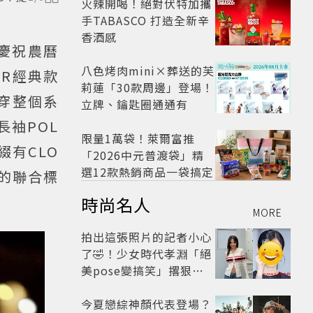
火辣開喝！絕對伏特加攜
手TABASCO 打造全新辛
香酒感
以慶祝農曆
八色烤肉mini×葬送的芙
ER經典款
莉蓮「30款周邊」登場！
貫穿整個系
立牌、鑰匙圈通通有
長袖POL
限量1萬袋！萊爾富推
有CLO
「2026中元普渡袋」精
選12款熱銷商品一袋搞定
的聯合標
時尚名人
MORE
拍出這張照片的記者小心
了🤣！少女時代孝淵「絕
美pose變搞笑」撂狠
話：把住址交出來
今夏戀綜神顏代表登場？