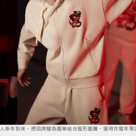
應華人新年到來，把招牌鱷魚圖案結合龍形圖騰，運用在龍年限