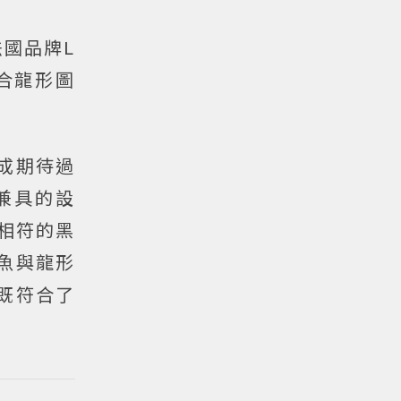
國品牌L
合龍形圖
塑成期待過
兼具的設
意相符的黑
魚與龍形
既符合了