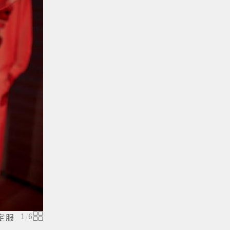
定服
1
/
6