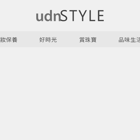
美妝保養
好時光
賞珠寶
品味生