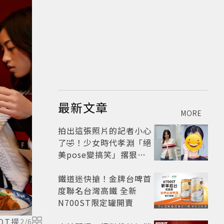
最新文章
MORE
拍出這張照片的記者小心
了🤣！少女時代孝淵「絕
美pose變搞笑」撂狠
話：把住址交出來
鐵道迷快搶！金牌台啤首
度聯名台灣高鐵 全新
N700ST限定罐開賣
OT提
2
/
6