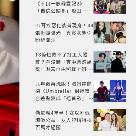
《不良一族尋愛記2》
「自信公關哥」塩田一馬
背景起底 街頭辣男翻身當
老闆
IU耳疾惡化後首現身！44
張近照曝光 真實狀態引
粉絲關注
18億也救不了打工人體
質？李浚赫「爽中樂透頭
獎」財富自由照樣上班 西
裝社畜帥出新高度
九年後再洗版！湯姆霍蘭
德〈Umbrella〉封神舞
台差點變成「這首歌」 造
型彩蛋、暖心故事一次公
開
偽單親4年半！安以軒低
調做公益 友人犯錯得捐
百萬才過關