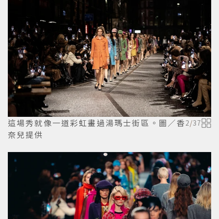
這場秀就像一道彩虹畫過湯瑪士街區。圖／香
2
/
37
奈兒提供