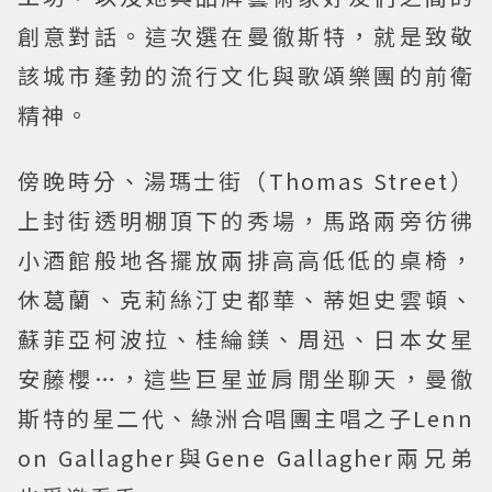
創意對話。這次選在曼徹斯特，就是致敬
該城市蓬勃的流行文化與歌頌樂團的前衛
精神。
傍晚時分、湯瑪士街（Thomas Street）
上封街透明棚頂下的秀場，馬路兩旁彷彿
小酒館般地各擺放兩排高高低低的桌椅，
休葛蘭、克莉絲汀史都華、蒂妲史雲頓、
蘇菲亞柯波拉、桂綸鎂、周迅、日本女星
安藤櫻…，這些巨星並肩閒坐聊天，曼徹
斯特的星二代、綠洲合唱團主唱之子Lenn
on Gallagher與Gene Gallagher兩兄弟