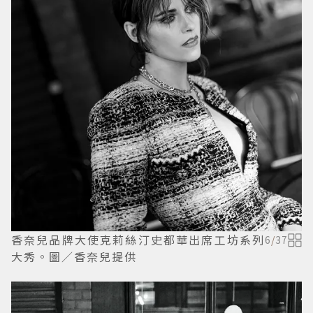
香奈兒品牌大使克莉絲汀史都華出席工坊系列
6
/
37
大秀。圖／香奈兒提供