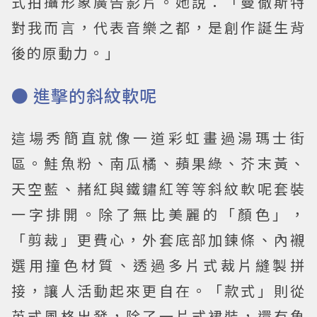
式拍攝形象廣告影片。她說：「曼徹斯特
對我而言，代表音樂之都，是創作誕生背
後的原動力。」
● 進擊的斜紋軟呢
這場秀簡直就像一道彩虹畫過湯瑪士街
區。鮭魚粉、南瓜橘、蘋果綠、芥末黃、
天空藍、赭紅與鐵鏽紅等等斜紋軟呢套裝
一字排開。除了無比美麗的「顏色」，
「剪裁」更費心，外套底部加鍊條、內襯
選用撞色材質、透過多片式裁片縫製拼
接，讓人活動起來更自在。「款式」則從
英式風格出發，除了一片式裙裝，還有魚