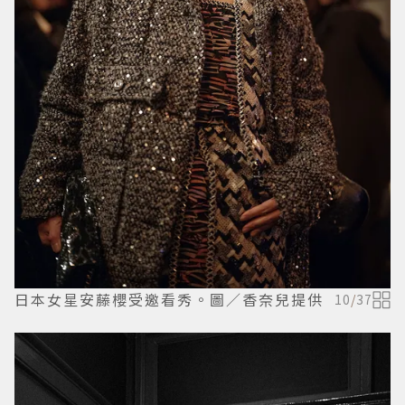
日本女星安藤櫻受邀看秀。圖／香奈兒提供
10
/
37