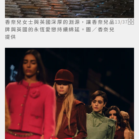
香奈兒女士與英國深厚的淵源，讓香奈兒品
13
/
37
牌與英國的永恆愛戀持續綿延。圖／香奈兒
提供