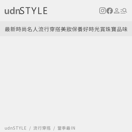
最新
時尚名人
流行穿搭
美妝保養
好時光
賞珠寶
品味
udnSTYLE
流行穿搭
當季最IN