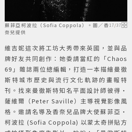
蘇菲亞柯波拉（Sofia Coppola）。圖／香
17
/
37
奈兒提供
維吉妮這次將工坊大秀帶來英國，並與品
牌好友共同創作：她委請當紅的「Chaos
69」雜誌兩位總編輯，打造一本描繪曼徹
斯特城市歷史與流行文化軌跡的畫報特
刊。找來曼徹斯特知名平面設計師彼得·
薩維爾（Peter Saville）主導視覺影像風
格。邀請名導及香奈兒品牌大使蘇菲亞·
柯波拉 (Sofia Coppola) 以蒙太奇拼貼方