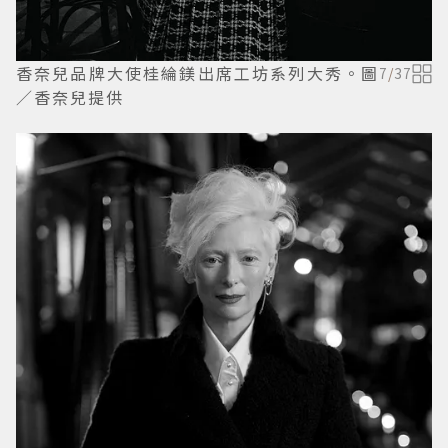
香奈兒品牌大使桂綸鎂出席工坊系列大秀。圖
7
/
37
／香奈兒提供