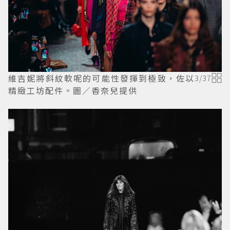
維吉妮將斜紋軟呢的可能性發揮到極致，佐以
3
/
37
精緻工坊配件。圖／香奈兒提供