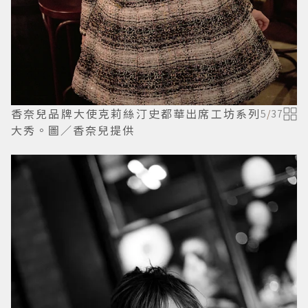
香奈兒品牌大使克莉絲汀史都華出席工坊系列
5
/
37
大秀。圖／香奈兒提供