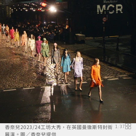
香奈兒2023/24工坊大秀，在英國曼徹斯特封街
1
/
37
展演。圖／香奈兒提供