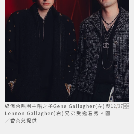
綠洲合唱團主唱之子Gene Gallagher(左)與
12
/
37
Lennon Gallagher(右)兄弟受邀看秀。圖
／香奈兒提供