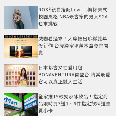
ROSÉ親自搭配Levi’s慵懶美式
校園風格 NBA最會穿的男人SGA
也來挑戰
威咖看過來！大摩推出珍稀雙年
份新作 台灣獨家珍藏木盒尊榮開
賣
日本都會女性愛用包
BONAVENTURA首登台 隋棠最愛
它可以真正融入生活
全家推15款獨家冰飲品！指定商
品限時買3送1、6件指定飲料送圭
賢小卡