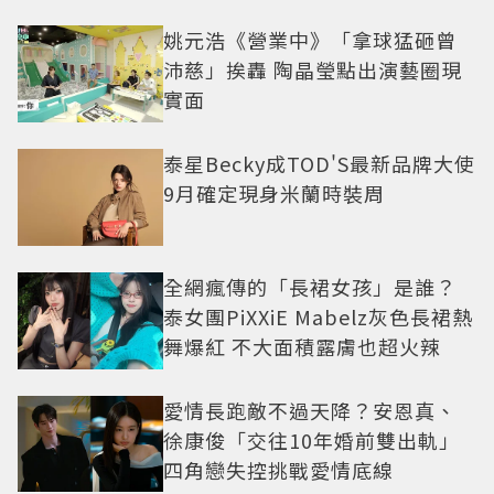
姚元浩《營業中》「拿球猛砸曾
沛慈」挨轟 陶晶瑩點出演藝圈現
實面
泰星Becky成TOD'S最新品牌大使
9月確定現身米蘭時裝周
全網瘋傳的「長裙女孩」是誰？
泰女團PiXXiE Mabelz灰色長裙熱
舞爆紅 不大面積露膚也超火辣
愛情長跑敵不過天降？安恩真、
徐康俊「交往10年婚前雙出軌」
四角戀失控挑戰愛情底線