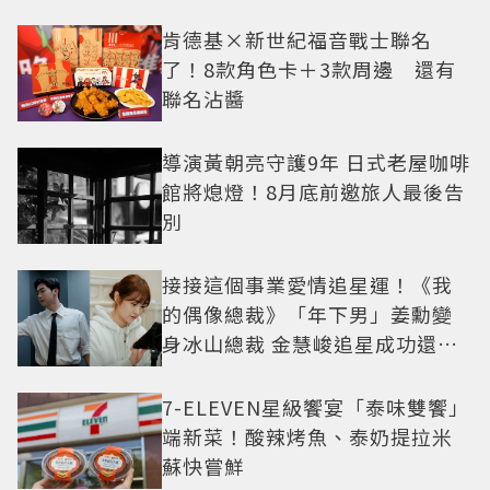
中山站私藏必逛名單
肯德基×新世紀福音戰士聯名
了！8款角色卡＋3款周邊 還有
聯名沾醬
導演黃朝亮守護9年 日式老屋咖啡
館將熄燈！8月底前邀旅人最後告
別
接接這個事業愛情追星運！《我
的偶像總裁》「年下男」姜勳變
身冰山總裁 金慧峻追星成功還偶
遇愛情
7-ELEVEN星級饗宴「泰味雙饗」
端新菜！酸辣烤魚、泰奶提拉米
蘇快嘗鮮