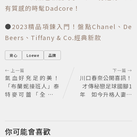
有質感的時髦Dadcore！
●
2023精品項鍊入門！盤點Chanel、De
Beers、Tiffany & Co.經典新款
背心
Loewe
品牌
← 上一篇
下一篇 →
氣血好充足的美！
川口春奈公開喜訊！
「布蘭妮接班人」泰
才傳秘戀足球國腳1
特麥可蕾「全身鍍
年 如今升格人妻、
金」登Lollapalooza
準媽媽
力量感曲線身材美翻
全場
你可能會喜歡