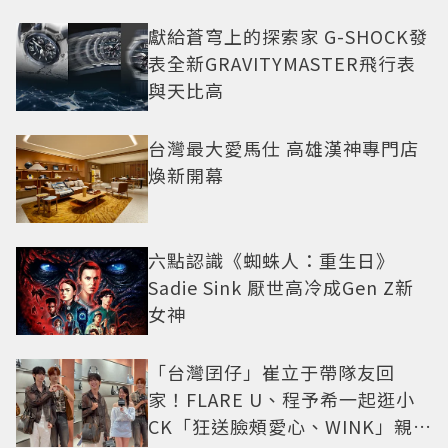
獻給蒼穹上的探索家 G-SHOCK發
表全新GRAVITYMASTER飛行表
與天比高
台灣最大愛馬仕 高雄漢神專門店
煥新開幕
六點認識《蜘蛛人：重生日》
Sadie Sink 厭世高冷成Gen Z新
女神
「台灣囝仔」崔立于帶隊友回
家！FLARE U、程予希一起逛小
CK「狂送臉頰愛心、WINK」親曝