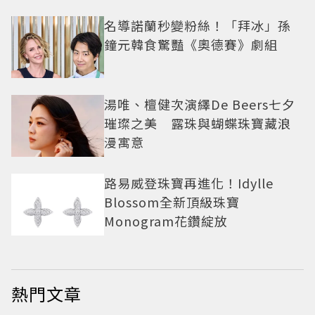
名導諾蘭秒變粉絲！「拜冰」孫
鐘元韓食驚豔《奧德賽》劇組
湯唯、檀健次演繹De Beers七夕
璀璨之美 露珠與蝴蝶珠寶藏浪
漫寓意
路易威登珠寶再進化！Idylle
Blossom全新頂級珠寶
Monogram花鑽綻放
熱門文章