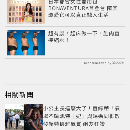
日本都會女性愛用包
BONAVENTURA首登台 隋棠
最愛它可以真正融入生活
PR
超有感！起床做一下，肚肉直
接縮水！
Recommended by
相關新聞
小公主長這麼大了！夏綠蒂「氣
場不輸凱特王妃」與媽媽同框散
發獨特優雅氣質 網友狂讚