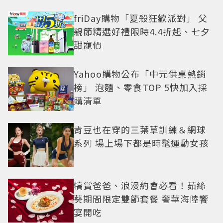
friDay購物「夏殺狂歡派對」 父
親節精選好禮限時4.4折起、七夕
甜寵價
Yahoo購物公布「中元供桌熱銷
榜」 泡麵、零食TOP 5快加入採
購清單
肯豆也在穿的三葉草訓練＆網球
系列 場上場下都是時髦運動女孩
犒賞爸爸、浪漫約會必看！茹絲
葵期間限定雙節套餐 奢華海陸饗
宴開吃