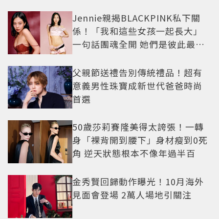
例長大
Jennie親揭BLACKPINK私下關
係！「我和這些女孩一起長大」
一句話團魂全開 她們是彼此最強
後盾
父親節送禮告別傳統禮品！超有
意義男性珠寶成新世代爸爸時尚
首選
50歲莎莉賽隆美得太誇張！一轉
身「裸背開到腰下」身材瘦到0死
角 逆天狀態根本不像年過半百
金秀賢回歸動作曝光！10月海外
見面會登場 2萬人場地引關注