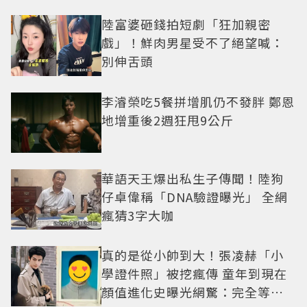
陸富婆砸錢拍短劇「狂加親密
戲」！鮮肉男星受不了絕望喊：
別伸舌頭
李濬榮吃5餐拼增肌仍不發胖 鄭恩
地增重後2週狂甩9公斤
華語天王爆出私生子傳聞！陸狗
仔卓偉稱「DNA驗證曝光」 全網
瘋猜3字大咖
真的是從小帥到大！張凌赫「小
學證件照」被挖瘋傳 童年到現在
顏值進化史曝光網驚：完全等比