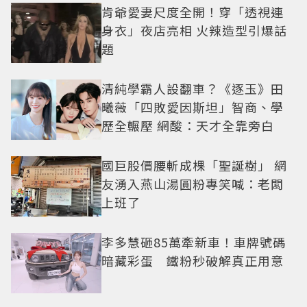
肯爺愛妻尺度全開！穿「透視連
身衣」夜店亮相 火辣造型引爆話
題
清純學霸人設翻車？《逐玉》田
曦薇「四敗愛因斯坦」智商、學
歷全輾壓 網酸：天才全靠旁白
國巨股價腰斬成棵「聖誕樹」 網
友湧入燕山湯圓粉專笑喊：老闆
上班了
李多慧砸85萬牽新車！車牌號碼
暗藏彩蛋 鐵粉秒破解真正用意