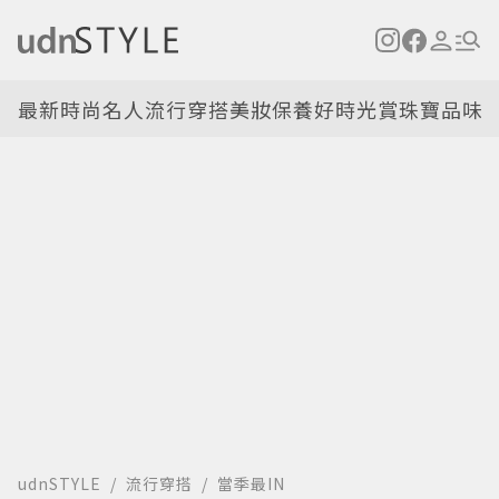
最新
時尚名人
流行穿搭
美妝保養
好時光
賞珠寶
品味
udnSTYLE
流行穿搭
當季最IN