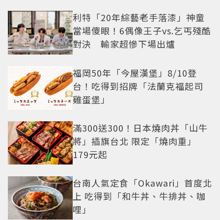
利特「20年綜藝老手落漆」神童
當場傻眼！6偶像王子vs.乞丐殘酷
對決 輸家超慘下場出爐
福岡50年「今屋漢堡」8/10登
台！吃得到招牌「法蘭克福起司
雞蛋堡」
滿300送300！日本燒肉丼「山牛
將」插旗台北 限定「燒肉重」
179元起
台南人氣定食「Okawari」首度北
上 吃得到「和牛丼、牛排丼、咖
哩」