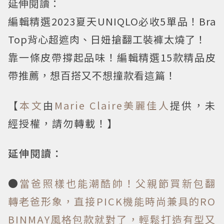
延伸閱讀：
編輯精選2023夏天UNIQLO必收5單品！Bra
Top背心超遮肉、日妞搶翻工裝褲太燒了！
靠一條皮帶撐起品味！編輯精選15款精品皮
帶推薦，想百搭又不想撞款看這篇！
【
本文
由
Marie Claire美麗佳人
提供，未
經授權，請勿轉載！】
延伸閱讀：
●
當爸照樣也能潮酷帥！父親節買新包翻
轉老爸形象，直接PICK機能時尚兼具的RO
BINMAY風格包款就對了，輕鬆打造有型又