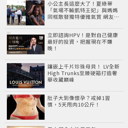
小公主長這麼大了！夏綠蒂
「氣場不輸凱特王妃」與媽媽
同框散發獨特優雅氣質 網友狂
讚
PR
立即諮詢HPV！是對自己健康
最好的投資，把握現在不嫌
晚！
鑲嵌上千片珍珠母貝！ LV全新
High Trunks至臻硬箱打造奢
華收藏巔峰
PR
肚子大到像懷孕？戒掉1習
慣，5天甩肉10公斤！