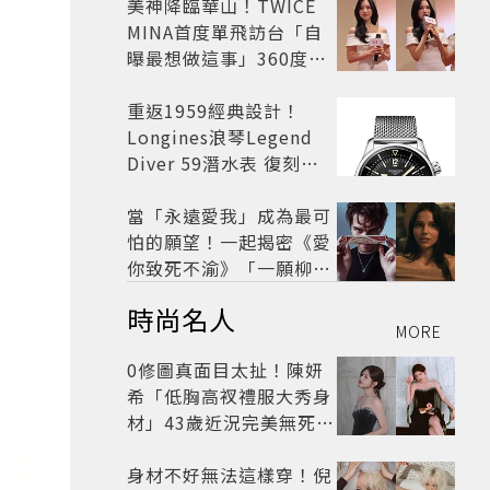
美神降臨華山！TWICE
MINA首度單飛訪台「自
曝最想做這事」360度0
死角美貌保養祕訣一次公
開
重返1959經典設計！
Longines浪琴Legend
Diver 59潛水表 復刻懷
舊
當「永遠愛我」成為最可
怕的願望！一起揭密《愛
你致死不渝》「一願柳」
背後的失控愛情與爆紅之
時尚名人
路
MORE
0修圖真面目太扯！陳妍
希「低胸高衩禮服大秀身
材」43歲近況完美無死角
美得很高級
身材不好無法這樣穿！倪