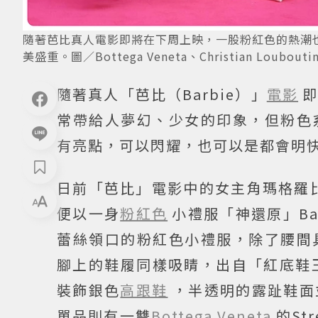
隨著芭比真人電影即將在下周上映，一股粉紅色的熱潮
美盛重。圖／Bottega Veneta、Christian Loubout
隨著真人「芭比（Barbie）」
電影
常帶給人夢幻、少女的印象，但粉色
有亮點，可以閃耀，也可以是都會明
日前「芭比」電影中的女主角瑪格羅比（
便以一身
粉紅色
小禮服「神還原」Bar
蕾絲領口的粉紅色小禮服，除了腰間
腳上的鞋履同樣吸睛，出自「紅底鞋
裝飾銀色
高跟鞋
，半透明的露趾鞋面
單品則有一雙
Bottega Veneta
的S