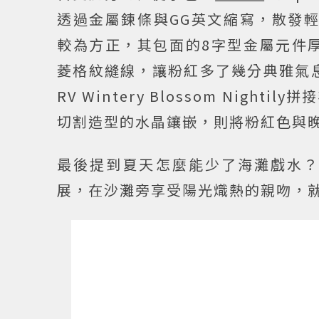
透過金屬鍊條與GG英文縮寫，散發輕快
較為方正，其包面的8字型金屬元件厚實並
菱格紋縫線，讓粉紅多了幾分典雅氣
RV Wintery Blossom Ni
切割造型的水晶鑲嵌，則將粉紅色與
最後提到夏天怎麼能少了海灘戲水？
展，在沙灘旁享受陽光熾熱的親吻，