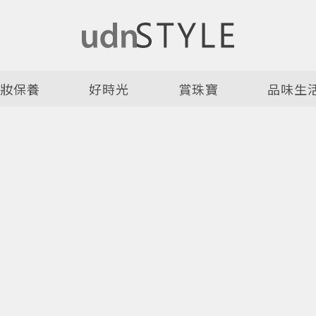
美妝保養
好時光
賞珠寶
品味生