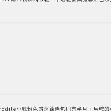
hrodite小號粉色肩背鍊條包則有半月、馬鞍