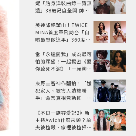
妮「貼身洋裝曲線一覽無
遺」38歲尺度全開 帥氣
又火辣散發獨特魅力
美神降臨華山！TWICE
MINA首度單飛訪台「自
曝最想做這事」360度0
死角美貌保養祕訣一次公
開
當「永遠愛我」成為最可
怕的願望！一起揭密《愛
你致死不渝》「一願柳」
背後的失控愛情與爆紅之
路
東野圭吾神作翻拍！「嫌
犯家人、被害人遺族聯
手」命案真相竟動搖
《天使與蝙蝠》超越懸疑
框架展開
《不良一族尋愛記2》新
主持Awich什麼來頭？前
夫被槍殺、家裡被槍掃射
人生經歷比參演者還抓