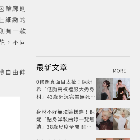
背包輪廓則
加上細緻的
則有一款
小花，不同
最新文章
體自由伸
MORE
0修圖真面目太扯！陳妍
希「低胸高衩禮服大秀身
材」43歲近況完美無死角
美得很高級
身材不好無法這樣穿！倪
妮「貼身洋裝曲線一覽無
遺」38歲尺度全開 帥氣
又火辣散發獨特魅力