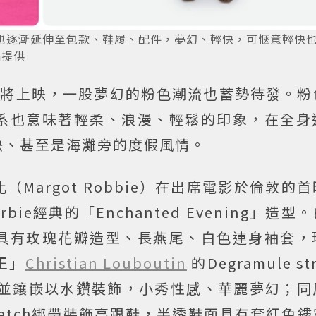
也逐漸延伸至包款、鞋履、配件，夢幻、輕快，可愜意輕快
in提供
即將上映，一股夢幻的粉色潮流也蓄勢待發。粉
系也意味著輕柔、浪漫、輕鬆的印象，在全身
快、甚至是海灘旁的度假風情。
Margot Robbie）在出席電影於倫敦的
bie經典的「Enchanted Evening」造型
具有玫瑰花瓣造型、長燕尾、白色連身袖套，
王」
Christian Louboutin
的Degramule s
並鑲嵌以水鑽裝飾，小秀性感、華麗夢幻；同
tretch綁帶裝飾高跟鞋，半透鞋面具有套紅色