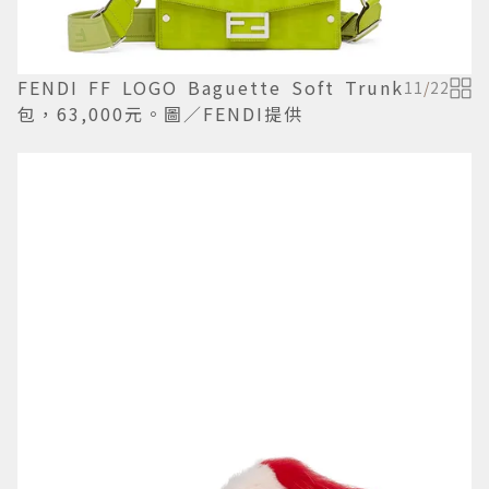
FENDI FF LOGO Baguette Soft Trunk
11
/
22
包，63,000元。圖／FENDI提供