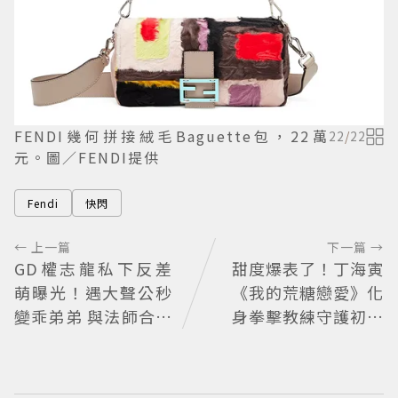
FENDI幾何拼接絨毛Baguette包，22萬
22
/
22
元。圖／FENDI提供
Fendi
快閃
← 上一篇
下一篇 →
GD權志龍私下反差
甜度爆表了！丁海寅
萌曝光！遇大聲公秒
《我的荒糖戀愛》化
變乖弟弟 與法師合照
身拳擊教練守護初戀
再掀熱議
失憶檢察官×假男友
打造今夏必看小甜劇