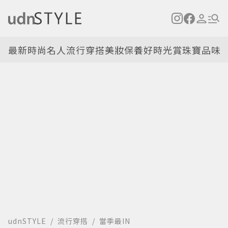
最新
時尚名人
流行穿搭
美妝保養
好時光
賞珠寶
品味
udnSTYLE
流行穿搭
當季最IN