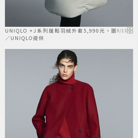
UNIQLO +J系列蓬鬆羽絨外套5,990元。圖
9
/
13
／UNIQLO提供