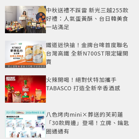
中秋送禮不踩雷 新光三越255款
好禮：人氣蛋黃酥、台日韓美食
一站滿足
鐵道迷快搶！金牌台啤首度聯名
台灣高鐵 全新N700ST限定罐開
賣
火辣開喝！絕對伏特加攜手
TABASCO 打造全新辛香酒感
八色烤肉mini×葬送的芙莉蓮
「30款周邊」登場！立牌、鑰匙
圈通通有