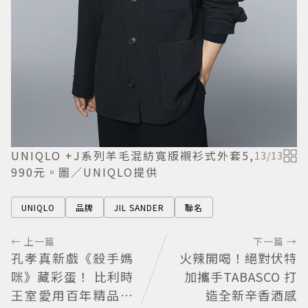
UNIQLO +J系列羊毛混紡寬版襯衫式外套5,
13
/
13
990元。圖／UNIQLO提供
UNIQLO
品牌
JIL SANDER
聯名
← 上一篇
下一篇 →
孔孝真新戲《殺手媽
火辣開喝！絕對伏特
咪》藏彩蛋！ 比利時
加攜手TABASCO 打
王室愛用百年精品也
造全新辛香酒感