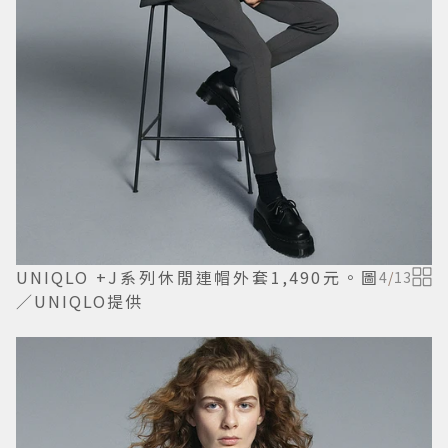
UNIQLO +J系列休閒連帽外套1,490元。圖
4
/
13
／UNIQLO提供