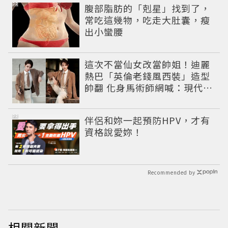
PR
腹部脂肪的「剋星」找到了，
常吃這幾物，吃走大肚囊，瘦
出小蠻腰
這次不當仙女改當帥姐！迪麗
熱巴「英倫老錢風西裝」造型
帥翻 化身馬術師網喊：現代版
李長歌
PR
伴侶和妳一起預防HPV，才有
資格說愛妳！
Recommended by
相關新聞