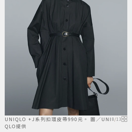
UNIQLO +J系列扣環皮帶990元。 圖／UNI
8
/
13
QLO提供