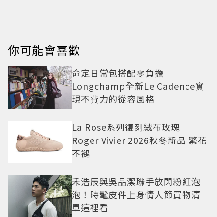
入戲
你可能會喜歡
命定日常包搭配零負擔
Longchamp全新Le Cadence實
現不費力的從容風格
La Rose系列復刻絨布玫瑰
Roger Vivier 2026秋冬新品 繁花
不褪
禾浩辰與吳品潔聯手放閃粉紅泡
泡！時髦皮件上身情人節買物清
單這裡看