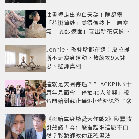
油畫裡走出的白天鵝！陳都靈
「花瓣薄紗」美得像披上一層空
氣 「頭紗遮面」玩出新花樣朦朧
美感太仙
Jennie、孫藝珍都在練！皮拉提
斯不是瘦身運動，教練揭9大迷
思、選課真相
這就是天團待遇？BLACKPINK十
周年見面會「僅抽40人參與」報
名開始到截止僅9小時粉絲怒了😡
《母胎單身戀愛大作戰2》臥蠶妝
引熱議！為什麼看起來這麼不自
然？彩妝師教你正確畫法