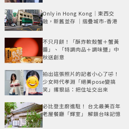
Only in Hong Kong｜東西交
融，新舊並存 ｜摺疊城市-香港
不只月餅！「酥炸軟殼蟹＋蟹黃
醬」、「特調肉品＋調味鹽」中
秋送創意
拍出這張照片的記者小心了🤣！
少女時代孝淵「絕美pose變搞
笑」撂狠話：把住址交出來
必比登主廚進駐！ 台北最美百年
老屋餐廳「輝室」 解鎖台味記憶