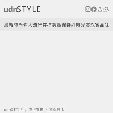
最新
時尚名人
流行穿搭
美妝保養
好時光
賞珠寶
品味
udnSTYLE
流行穿搭
當季最IN