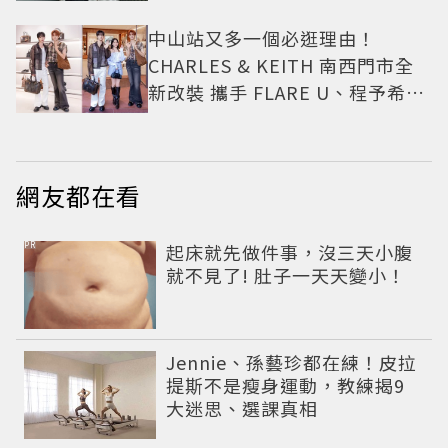
中山站又多一個必逛理由！
CHARLES & KEITH 南西門市全
新改裝 攜手 FLARE U、程予希演
繹秋季時尚
網友都在看
PR
起床就先做件事，沒三天小腹
就不見了! 肚子一天天變小！
Jennie、孫藝珍都在練！皮拉
提斯不是瘦身運動，教練揭9
大迷思、選課真相