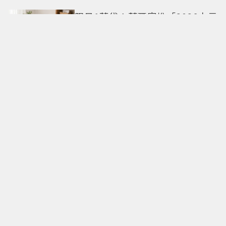
限量1萬袋！萊爾富推「2026中元
普渡袋」精選12款熱銷商品一袋
搞定
命定日常包搭配零負擔
Longchamp全新Le Cadence實
現不費力的從容風格
CHARLES & KEITH南西店改裝亮
相 跟著FLARE U逛中山同款包輕
鬆入手
僅限兩團！「500遊香港饕客宴」
名人領路吃遍米其林、亞洲第一