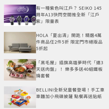
有一種紫色叫江戶？ SEIKO 145
周年A13快閃空間推全新「江戶
紫」限量表
HOLA「夏出清」開跑！精選4萬
件商品任2件5折 限定門市絕版品
5折起
「黑毛屋」插旗高雄夢時代「連3
天送肉盤」！ 樂多多送40組鐵板
燒套餐
BELLINI全新兒童餐登場！手工車
車麵加小飛碟披薩 點餐再送貼紙