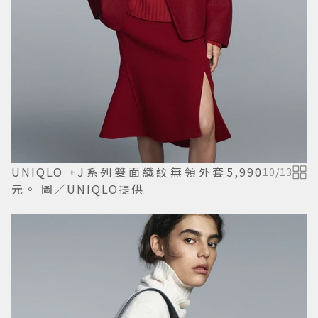
UNIQLO +J系列雙面織紋無領外套5,990
10
/
13
元。 圖／UNIQLO提供